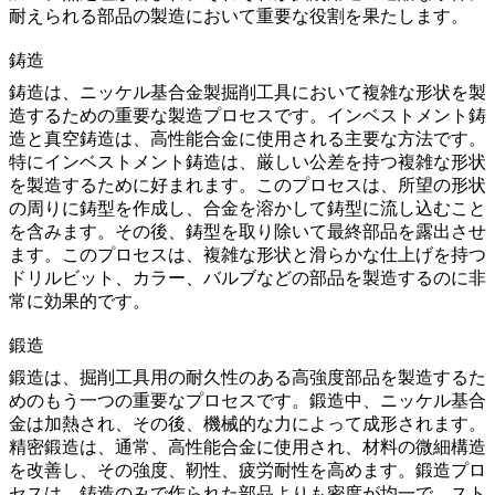
耐えられる部品の製造において重要な役割を果たします。
鋳造
鋳造は、ニッケル基合金製掘削工具において複雑な形状を製
造するための重要な製造プロセスです。
インベストメント
鋳
造と真空鋳造は、高性能合金に使用される主要な方法です。
特にインベストメント鋳造は、厳しい公差を持つ複雑な形状
を製造するために好まれます。このプロセスは、所望の形状
の周りに鋳型を作成し、合金を溶かして鋳型に流し込むこと
を含みます。その後、鋳型を取り除いて最終部品を露出させ
ます。このプロセスは、複雑な形状と滑らかな仕上げを持つ
ドリルビット、カラー、バルブなどの部品を製造するのに非
常に効果的です。
鍛造
鍛造は、掘削工具用の耐久性のある高強度部品を製造するた
めのもう一つの重要なプロセスです。鍛造中、ニッケル基合
金は加熱され、その後、機械的な力によって成形されます。
精密鍛造
は、通常、高性能合金に使用され、材料の微細構造
を改善し、その強度、靭性、疲労耐性を高めます。鍛造プロ
セスは、鋳造のみで作られた部品よりも密度が均一で、スト