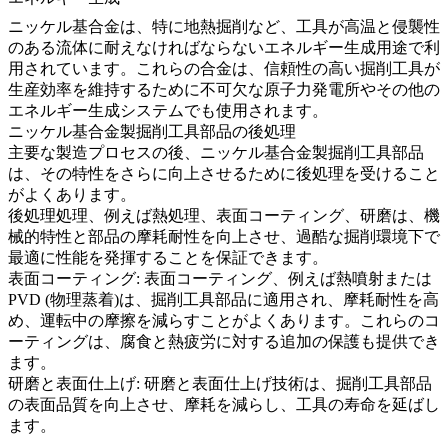
ニッケル基合金は、特に地熱掘削など、工具が高温と侵襲性
のある流体に耐えなければならない
エネルギー生成
用途で利
用されています。これらの合金は、信頼性の高い掘削工具が
生産効率を維持するために不可欠な原子力発電所やその他の
エネルギー生成システムでも使用されます。
ニッケル基合金製掘削工具部品の後処理
主要な製造プロセスの後、ニッケル基合金製掘削工具部品
は、その特性をさらに向上させるために
後処理
を受けること
がよくあります。
後処理処理
、例えば
熱処理
、表面コーティング、研磨は、
機
械的特性
と部品の摩耗耐性を向上させ、過酷な掘削環境下で
最適に性能を発揮することを保証できます。
表面コーティング
: 表面コーティング、例えば
熱噴射
または
PVD (物理蒸着)
は、掘削工具部品に適用され、摩耗耐性を高
め、運転中の摩擦を減らすことがよくあります。これらのコ
ーティングは、腐食と熱疲労に対する追加の保護も提供でき
ます。
研磨と表面仕上げ
: 研磨と
表面仕上げ技術
は、掘削工具部品
の表面品質を向上させ、摩耗を減らし、工具の寿命を延ばし
ます。