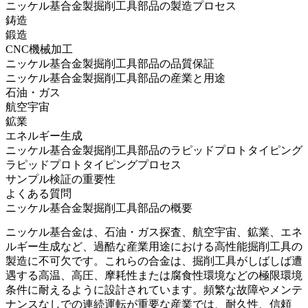
ニッケル基合金製掘削工具部品の製造プロセス
鋳造
鍛造
CNC機械加工
ニッケル基合金製掘削工具部品の品質保証
ニッケル基合金製掘削工具部品の産業と用途
石油・ガス
航空宇宙
鉱業
エネルギー生成
ニッケル基合金製掘削工具部品のラピッドプロトタイピング
ラピッドプロトタイピングプロセス
サンプル検証の重要性
よくある質問
ニッケル基合金製掘削工具部品の概要
ニッケル基合金は、石油・ガス探査、航空宇宙、鉱業、エネ
ルギー生成など、過酷な産業用途における高性能掘削工具の
製造に不可欠です。これらの合金は、掘削工具がしばしば遭
遇する高温、高圧、摩耗性または腐食性環境などの極限環境
条件に耐えるように設計されています。頻繁な故障やメンテ
ナンスなしでの連続運転が重要な産業では、耐久性、信頼