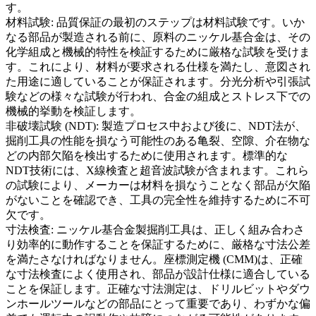
す。
材料試験
: 品質保証の最初のステップは材料試験です。いか
なる部品が製造される前に、原料のニッケル基合金は、その
化学組成と機械的特性を検証するために厳格な試験を受けま
す。これにより、材料が要求される仕様を満たし、意図され
た用途に適していることが保証されます。
分光分析
や引張試
験などの様々な試験が行われ、合金の組成とストレス下での
機械的挙動を検証します。
非破壊試験 (NDT)
: 製造プロセス中および後に、NDT法が、
掘削工具の性能を損なう可能性のある亀裂、空隙、介在物な
どの内部欠陥を検出するために使用されます。標準的な
NDT技術には、
X線検査
と超音波試験が含まれます。これら
の試験により、メーカーは材料を損なうことなく部品が欠陥
がないことを確認でき、工具の完全性を維持するために不可
欠です。
寸法検査
: ニッケル基合金製掘削工具は、正しく組み合わさ
り効率的に動作することを保証するために、厳格な寸法公差
を満たさなければなりません。
座標測定機 (CMM)
は、正確
な寸法検査によく使用され、部品が設計仕様に適合している
ことを保証します。正確な寸法測定は、ドリルビットやダウ
ンホールツールなどの部品にとって重要であり、わずかな偏