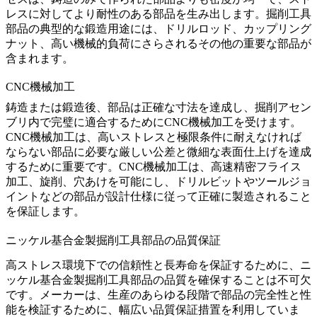
レスに対してより耐性のある部品を生み出します。掘削工具
部品の典型的な鍛造用途には、ドリルロッド、カップリング
ナット、高い機械的負荷にさらされるその他の重要な部品が
含まれます。
CNC機械加工
鋳造または鍛造後、部品は正確な寸法を達成し、掘削アセン
ブリ内で完璧に適合するために
CNC機械加工
を受けます。
CNC機械加工は、高いストレスと極限条件に耐えなければ
ならない部品に必要な厳しい公差と微細な表面仕上げを達成
するために重要です。CNC機械加工は、高速精密フライス
加工、旋削、穴あけを可能にし、ドリルビットやツールジョ
イントなどの部品が設計仕様に従って正確に製造されること
を保証します。
ニッケル基合金製掘削工具部品の品質保証
高ストレス環境下での信頼性と長寿命を保証するために、ニ
ッケル基合金製掘削工具部品の品質を確保することは不可欠
です。メーカーは、生産のあらゆる段階で部品の完全性と性
能を検証するために、幅広い品質保証措置を利用していま