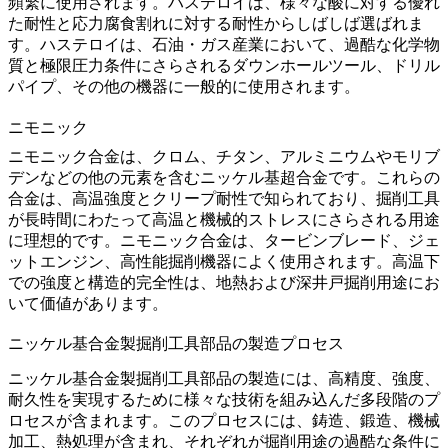
頻繁に使用されます。
ハステロイ
は、様々な酸に対する優れ
た耐性と応力腐食割れに対する耐性からしばしば選ばれま
す。
ハステロイ
は、石油・ガス産業において、過酷な化学物
質と極限圧力条件にさらされるダウンホールツール、ドリル
パイプ、その他の機器に一般的に使用されます。
ニモニック
ニモニック合金
は、クロム、チタン、アルミニウムやモリブ
デンなどの他の元素を含むニッケル基超合金です。これらの
合金は、高温強度とクリープ耐性で知られており、掘削工具
が長時間にわたって高温と機械的ストレスにさらされる用途
に理想的です。
ニモニック合金
は、タービンブレード、ジェ
ットエンジン、高性能掘削機器によく使用されます。高温下
での強度と構造的完全性は、地熱および深井戸掘削用途にお
いて価値があります。
ニッケル基合金製掘削工具部品の製造プロセス
ニッケル基合金製掘削工具部品の製造には、高精度、強度、
耐久性を実現するために様々な技術を組み込んだ多段階のプ
ロセスが含まれます。このプロセスには、
鋳造
、
鍛造
、
機械
加工
、熱処理が含まれ、それぞれが掘削用途の過酷な条件に