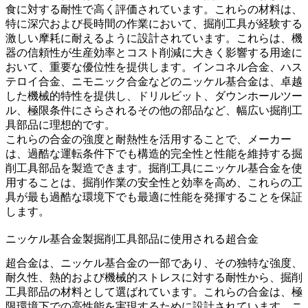
食に対する耐性で高く評価されています。これらの材料は、
特に深穴および長時間の作業において、掘削工具が経験する
激しい摩耗に耐えるように設計されています。これらは、機
器の信頼性が生産効率とコスト削減に大きく影響する用途に
おいて、重要な優位性を提供します。
インコネル合金
、
ハス
テロイ合金
、
ニモニック合金
などのニッケル基合金は、卓越
した機械的特性を提供し、ドリルビット、ダウンホールツー
ル、極限条件にさらされるその他の部品など、幅広い掘削工
具部品に理想的です。
これらの合金の強度と耐熱性を活用することで、メーカー
は、過酷な運転条件下でも構造的完全性と性能を維持する掘
削工具部品を製造できます。掘削工具にニッケル基合金を使
用することは、掘削作業の安全性と効率を高め、これらの工
具が最も過酷な環境下でも最適に性能を発揮することを保証
します。
ニッケル基合金製掘削工具部品に使用される超合金
超合金は、ニッケル基合金の一部であり、その独特な強度、
耐久性、熱的および機械的ストレスに対する耐性から、掘削
工具部品の材料として選ばれています。これらの合金は、極
限環境下での高性能を実現するために設計されています。ニ