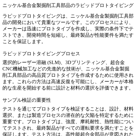
ニッケル基合金製掘削工具部品のラピッドプロトタイピング
ラピッドプロトタイピングは、
ニッケル基合金製掘削工具部
品
の開発において貴重なツールです。このプロセスにより、
メーカーは迅速にプロトタイプを作成し、実際の条件下でテ
ストでき、開発時間を短縮し、最終製品が性能要件を満たす
ことを保証します。
ラピッドプロトタイピングプロセス
選択的レーザー溶融 (SLM)
、
3Dプリンティング
、
超合金
CNC機械加工
などの先進的な技術が、ニッケル基合金製掘
削工具部品の高品質プロトタイプを作成するために使用され
ます。これらの方法は高速反復を可能にし、メーカーが本格
的な生産を開始する前に設計と材料の選択を評価できます。
サンプル検証の重要性
テストを通じてプロトタイプを検証することは、設計、材料
選択、または製造プロセスの潜在的な欠陥を特定するために
重要です。プロトタイプは、強度、摩耗耐性、熱性能につい
てテストされ、最終製品がすべての運転要求を満たすことを
保証します。テスト方法は、
高性能超合金部品
が意図された