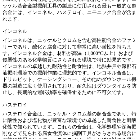
ッケル基合金製掘削工具の製造に使用される最も一般的な超
合金には、
インコネル、ハステロイ
、
ニモニック合金
が含ま
れます。
インコネル
インコネル
は、ニッケルとクロムを含む高性能合金のファミ
リーであり、酸化と腐食に対して非常に高い耐性を持ちま
す。
インコネル合金
は、材料が高温（1,000°C以上）および
侵襲性のある化学物質にさらされる環境で特に効果的です。
インコネルの卓越した耐熱性と耐食性は、地熱井戸や深部石
油掘削環境での掘削作業に理想的です。
インコネル合金
は、
ドリルビット、ケーシングシュー、その他のダウンホール機
器の製造に広く使用されており、耐久性はダウンタイムを防
止し、長期的な運転効率を確保するために不可欠です。
ハステロイ
ハステロイ合金
は、ニッケル・クロム基の超合金であり、特
に酸性および塩化物が豊富な環境での卓越した耐食性と耐酸
化性で知られています。これらの合金は、化学処理や深海掘
削などで見られる腐食性流体に掘削工具がさらされる場合に