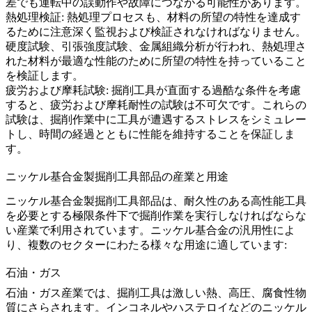
差でも運転中の誤動作や故障につながる可能性があります。
熱処理検証
: 熱処理プロセスも、材料の所望の特性を達成す
るために注意深く監視および検証されなければなりません。
硬度試験、引張強度試験、金属組織分析が行われ、熱処理さ
れた材料が最適な性能のために所望の特性を持っていること
を検証します。
疲労および摩耗試験
: 掘削工具が直面する過酷な条件を考慮
すると、疲労および摩耗耐性の試験は不可欠です。これらの
試験は、掘削作業中に工具が遭遇するストレスをシミュレー
トし、時間の経過とともに性能を維持することを保証しま
す。
ニッケル基合金製掘削工具部品の産業と用途
ニッケル基合金製掘削工具部品は、耐久性のある高性能工具
を必要とする極限条件下で掘削作業を実行しなければならな
い産業で利用されています。ニッケル基合金の汎用性によ
り、複数のセクターにわたる様々な用途に適しています:
石油・ガス
石油・ガス
産業では、掘削工具は激しい熱、高圧、腐食性物
質にさらされます。インコネルやハステロイなどのニッケル