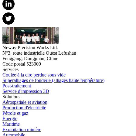
Neway Precision Works Ltd.
N°3, route industrielle Ouest Lefushan
Fenggang, Dongguan, Chine
Code postal 523000
Services
Coulée à la cire perdue sous vide
Superalliages de fonderie (alliages haute température)
Post-traitement
Service d'impression 3D
Solutions
Aérospatiale et aviation
Production d'électricité
Pétrole et gaz
Énergie
Maritime
Exploitation minière
Automobile