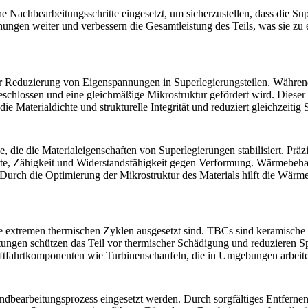
he Nachbearbeitungsschritte eingesetzt, um sicherzustellen, dass die Su
gen weiter und verbessern die Gesamtleistung des Teils, was sie zu e
zur Reduzierung von Eigenspannungen in Superlegierungsteilen. Währe
schlossen und eine gleichmäßige Mikrostruktur gefördert wird. Dieser
e Materialdichte und strukturelle Integrität und reduziert gleichzeiti
e, die die Materialeigenschaften von Superlegierungen stabilisiert. Pr
rte, Zähigkeit und Widerstandsfähigkeit gegen Verformung. Wärmebehan
Durch die Optimierung der Mikrostruktur des Materials hilft die Wär
 die extremen thermischen Zyklen ausgesetzt sind. TBCs sind keramisc
ungen schützen das Teil vor thermischer Schädigung und reduzieren Sp
ftfahrtkomponenten wie Turbinenschaufeln, die in Umgebungen arbeiten
Endbearbeitungsprozess eingesetzt werden. Durch sorgfältiges Entfer