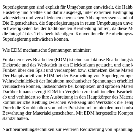
Superlegierungen sind explizit für Umgebungen entwickelt, die Halt
Hastelloy
und
Stellite
sind dafür ausgelegt, unter extremen Bedingung
widerstehen und verschiedenen chemischen Abbauprozessen standhal
Die Eigenschaften, die Superlegierungen in rauen Umgebungen unver
Schwierigkeiten bei der traditionellen Bearbeitung führen, da die
die Integrität des Teils beeinträchtigen. Konventionelle Bearbeitun
Superlegierung schwächen können.
Wie EDM mechanische Spannungen minimiert
Funkenerosives Bearbeiten (EDM) ist eine kontaktlose Bearbeitungst
Elektrode und das Werkstück in ein Dielektrikum getaucht, und eine 
Funken über den Spalt und verdampfen bzw. schmelzen kleine Material
Der Hauptvorteil von EDM bei der Bearbeitung von
Superlegierunge
Wahrscheinlichkeit der Induktion mechanischer Spannungen erheblich
verursachen können, insbesondere bei komplexen und spröden Materi
Darüber hinaus erzeugt EDM im Vergleich zur traditionellen Bearbe
ab und verhindert so ihre Ausbreitung in den Hauptkörper des Materi
kontinuierliche Reibung zwischen Werkzeug und Werkstück die Tempe
Durch die Kombination von hoher Präzision mit minimalen mechanisc
Bewahrung der Materialeigenschaften. Mit EDM hergestellte Kompon
standzuhalten.
Nachbearbeitungstechniken zur weiteren Reduzierung von Spannung