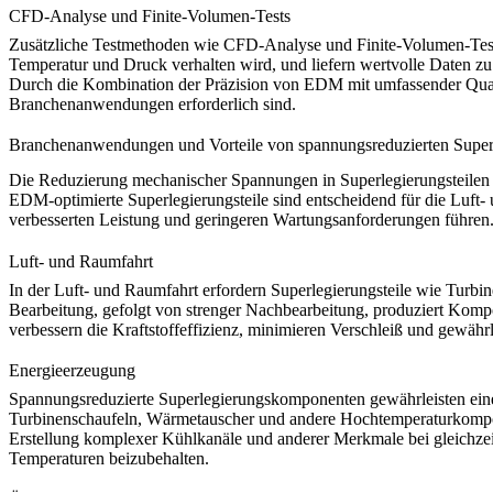
CFD-Analyse und Finite-Volumen-Tests
Zusätzliche Testmethoden wie
CFD-Analyse
und
Finite-Volumen-Tes
Temperatur und Druck verhalten wird, und liefern wertvolle Daten zu 
Durch die Kombination der Präzision von EDM mit umfassender Qualitä
Branchenanwendungen erforderlich sind.
Branchenanwendungen und Vorteile von spannungsreduzierten Superl
Die Reduzierung mechanischer Spannungen in Superlegierungsteilen i
EDM-optimierte Superlegierungsteile
sind entscheidend für die Luft
verbesserten Leistung und geringeren Wartungsanforderungen führen
Luft- und Raumfahrt
In der
Luft- und Raumfahrt
erfordern Superlegierungsteile wie Turb
Bearbeitung
, gefolgt von strenger Nachbearbeitung, produziert Kom
verbessern die Kraftstoffeffizienz, minimieren Verschleiß und gewähr
Energieerzeugung
Spannungsreduzierte Superlegierungskomponenten gewährleisten eine
Turbinenschaufeln, Wärmetauscher und andere Hochtemperaturkompon
Erstellung komplexer Kühlkanäle und anderer Merkmale bei gleichzei
Temperaturen beizubehalten.