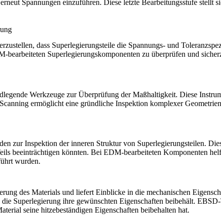
eut Spannungen einzuführen. Diese letzte Bearbeitungsstufe stellt sich
rung
herzustellen, dass Superlegierungsteile die Spannungs- und Toleranzspez
DM-bearbeiteten Superlegierungskomponenten zu überprüfen und sicherz
dlegende Werkzeuge zur Überprüfung der Maßhaltigkeit. Diese Instrumen
-Scanning ermöglicht eine gründliche Inspektion komplexer Geometrien
den zur Inspektion der inneren Struktur von Superlegierungsteilen. Di
des Teils beeinträchtigen könnten. Bei EDM-bearbeiteten Komponenten he
führt wurden.
tierung des Materials und liefert Einblicke in die mechanischen Eigen
s die Superlegierung ihre gewünschten Eigenschaften beibehält. EBSD-T
erial seine hitzebeständigen Eigenschaften beibehalten hat.