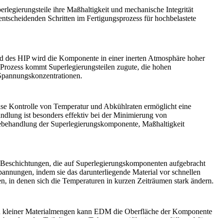
perlegierungsteile ihre Maßhaltigkeit und mechanische Integrität
ntscheidenden Schritten im Fertigungsprozess für hochbelastete
nd des HIP wird die Komponente in einer inerten Atmosphäre hoher
 Prozess kommt Superlegierungsteilen zugute, die hohen
g Spannungskonzentrationen.
äzise Kontrolle von Temperatur und Abkühlraten ermöglicht eine
dlung ist besonders effektiv bei der Minimierung von
mebehandlung der Superlegierungskomponente, Maßhaltigkeit
he Beschichtungen, die auf Superlegierungskomponenten aufgebracht
annungen, indem sie das darunterliegende Material vor schnellen
, in denen sich die Temperaturen in kurzen Zeiträumen stark ändern.
nen kleiner Materialmengen kann EDM die Oberfläche der Komponente