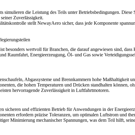
ts
simulieren die Leistung des Teils unter Betriebsbedingungen. Diese S
seiner Zuverlässigkeit.
tskontrolle stellt NewayAero sicher, dass jede Komponente spannungsfr
egierungsteilen
st besonders wertvoll für Branchen, die darauf angewiesen sind, das
- und Raumfahrt, Energieerzeugung, Öl- und Gas sowie Verteidigungsse
.
inenschaufeln, Abgassysteme und Brennkammern hohe Maßhaltigkeit und
ponenten, die hohen Temperaturen und Drücken standhalten können, o
leisten hervorragende Zuverlässigkeit in Luftfahrtmotoren.
n sicheren und effizienten Betrieb für Anwendungen in der Energieer
enten erfordern präzise Toleranzen, um optimalen Luftstrom und the
tiger Minimierung mechanischer Spannungen, was dem Teil hilft, seine