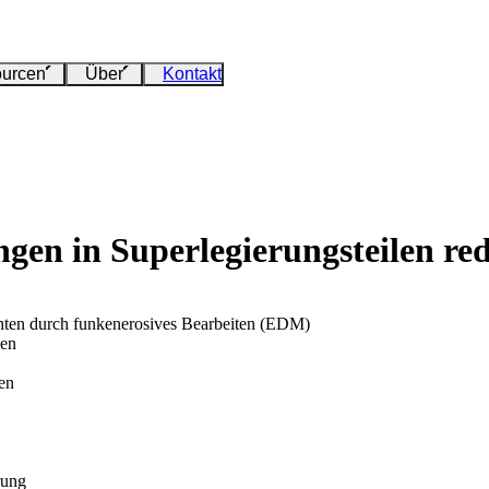
urcen
Über
Kontakt
n in Superlegierungsteilen red
ten durch funkenerosives Bearbeiten (EDM)
len
en
rung