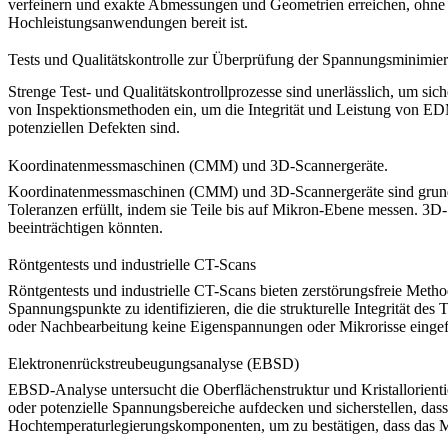
verfeinern und exakte Abmessungen und Geometrien erreichen, ohne ern
Hochleistungsanwendungen bereit ist.
Tests und Qualitätskontrolle zur Überprüfung der Spannungsminimie
Strenge Test- und Qualitätskontrollprozesse sind unerlässlich, um sic
von Inspektionsmethoden ein, um die Integrität und Leistung von E
potenziellen Defekten sind.
Koordinatenmessmaschinen (CMM) und 3D-Scannergeräte.
Koordinatenmessmaschinen (CMM)
und
3D-Scannergeräte
sind grun
Toleranzen erfüllt, indem sie Teile bis auf Mikron-Ebene messen. 3D
beeinträchtigen könnten.
Röntgentests und industrielle CT-Scans
Röntgentests
und
industrielle CT-Scans
bieten zerstörungsfreie Metho
Spannungspunkte zu identifizieren, die die strukturelle Integrität 
oder Nachbearbeitung keine Eigenspannungen oder Mikrorisse einge
Elektronenrückstreubeugungsanalyse (EBSD)
EBSD-Analyse
untersucht die Oberflächenstruktur und Kristallorien
oder potenzielle Spannungsbereiche aufdecken und sicherstellen, das
Hochtemperaturlegierungskomponenten, um zu bestätigen, dass das Mat