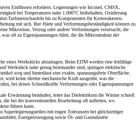
siven Einflüssen erfordern. Legierungen wie
Inconel
,
CMSX
,
estigkeit bei Temperaturen nahe 1.000°C beibehalten, Oxidierung
ahrt-Turbinenschaufeln
bis zu
Komponenten für Kernreaktoren
.
eitung mit sich. Ihre Härte und Verformungsbeständigkeit können zu
weise
Mikrorisse, Verzug
oder andere Verformungen verursacht, die
 was oft zu Eigenspannungen führt, die die Mikrostruktur der
läche eines Werkstücks abzutragen. Beim EDM werden eine leitfähige
und Werkstück nahe genug beieinander sind, springen elektrische
tikel weg und hinterlässt eine exakte, spannungsfreie Oberfläche.
rt, wird keine direkte mechanische Kraft ausgeübt, was die
ethoden, bei denen Schneidkräfte Verformungen oder Eigenspannungen
le Erwärmung beinhaltet, leitet das Dielektrikum die Wärme schnell
die bei der konventionellen Bearbeitung oft auftreten, wo
ktur führen kann.
uperlegierungsteilen mit engen Toleranzen bei gleichzeitiger
aumfahrt
, Energieerzeugung sowie Öl- und Gasindustrie