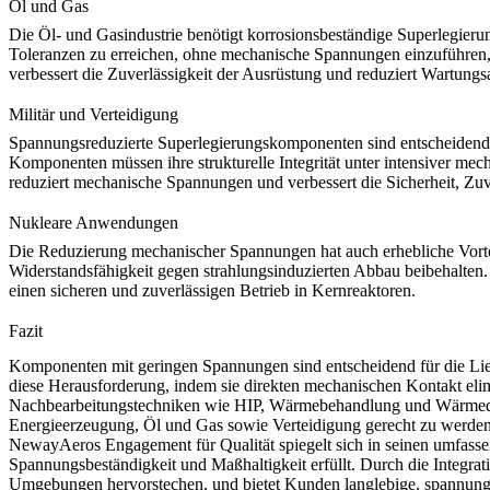
Öl und Gas
Die
Öl- und Gasindustrie
benötigt korrosionsbeständige Superlegieru
Toleranzen zu erreichen, ohne mechanische Spannungen einzuführen, i
verbessert die Zuverlässigkeit der Ausrüstung und reduziert Wartun
Militär und Verteidigung
Spannungsreduzierte Superlegierungskomponenten sind entscheidend
Komponenten müssen ihre strukturelle Integrität unter intensiver me
reduziert mechanische Spannungen und verbessert die Sicherheit, Zuve
Nukleare Anwendungen
Die Reduzierung mechanischer Spannungen hat auch erhebliche Vorte
Widerstandsfähigkeit gegen strahlungsinduzierten Abbau beibehalte
einen sicheren und zuverlässigen Betrieb in Kernreaktoren.
Fazit
Komponenten mit geringen Spannungen sind entscheidend für die Liefe
diese Herausforderung, indem sie direkten mechanischen Kontakt elimi
Nachbearbeitungstechniken wie HIP, Wärmebehandlung und Wärmedä
Energieerzeugung, Öl und Gas sowie Verteidigung gerecht zu werden
NewayAeros Engagement für Qualität
spiegelt sich in seinen umfass
Spannungsbeständigkeit und Maßhaltigkeit erfüllt. Durch die Integra
Umgebungen hervorstechen, und bietet Kunden langlebige, spannungsf