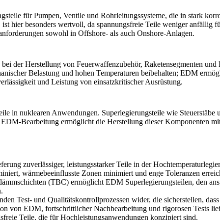
ngsteile für Pumpen, Ventile und Rohrleitungssysteme, die in stark k
st hier besonders wertvoll, da spannungsfreie Teile weniger anfällig 
gsanforderungen sowohl in
Offshore- als auch Onshore-Anlagen
.
 bei der Herstellung von Feuerwaffenzubehör, Raketensegmenten und 
chanischer Belastung und hohen Temperaturen beibehalten; EDM ermögli
rlässigkeit und Leistung von einsatzkritischer Ausrüstung.
ile in
nuklearen Anwendungen
. Superlegierungsteile wie Steuerstäb
n. EDM-Bearbeitung ermöglicht die Herstellung dieser Komponenten mi
rung zuverlässiger, leistungsstarker Teile in der Hochtemperaturlegie
niert, wärmebeeinflusste Zonen minimiert und enge Toleranzen erreicht
mmschichten (TBC) ermöglicht EDM Superlegierungsteilen, den ansp
.
enden Test- und Qualitätskontrollprozessen wider, die sicherstellen, da
tion von EDM, fortschrittlicher Nachbearbeitung und rigorosen Tests 
reie Teile, die für Hochleistungsanwendungen konzipiert sind.