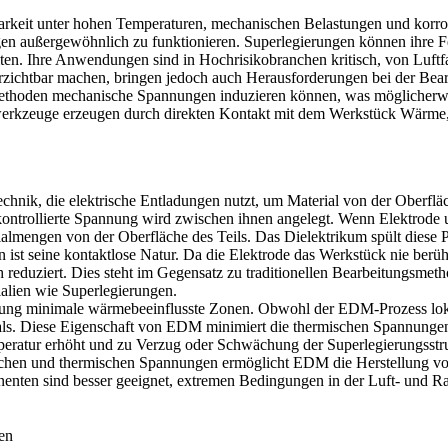
barkeit unter hohen Temperaturen, mechanischen Belastungen und korro
en außergewöhnlich zu funktionieren. Superlegierungen können ihre F
ten. Ihre Anwendungen sind in Hochrisikobranchen kritisch, von
Luftf
zichtbar machen, bringen jedoch auch Herausforderungen bei der Bearb
se Methoden mechanische Spannungen induzieren können, was möglicher
gswerkzeuge erzeugen durch direkten Kontakt mit dem Werkstück Wärme,
echnik, die elektrische Entladungen nutzt, um Material von der Oberf
kontrollierte Spannung wird zwischen ihnen angelegt. Wenn Elektrode 
mengen von der Oberfläche des Teils. Das Dielektrikum spült diese Par
n
ist seine kontaktlose Natur. Da die Elektrode das Werkstück nie berüh
 reduziert. Dies steht im Gegensatz zu traditionellen Bearbeitungsm
alien wie Superlegierungen.
itung minimale wärmebeeinflusste Zonen. Obwohl der EDM-Prozess loka
als. Diese Eigenschaft von EDM minimiert die thermischen Spannungen, 
ratur erhöht und zu Verzug oder Schwächung der Superlegierungsstru
hen und thermischen Spannungen ermöglicht EDM die Herstellung von S
enten sind besser geeignet, extremen Bedingungen in der
Luft- und R
en