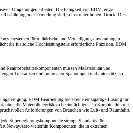
orrosiven Umgebungen arbeiten. Die Fähigkeit von EDM, enge
für Rissbildung oder Ermüdung sind, selbst unter hohem Druck. Dies
Panzersystemen für militärische und Verteidigungsanwendungen.
cht die für solche Hochleistungsteile erforderliche Präzision. EDM
e und Reaktorbehälterkomponenten müssen Maßstabilität und
t engen Toleranzen und minimalen Spannungen und unterstützt so
rungsfertigung.
EDM-Bearbeitung
bietet eine einzigartige Lösung für
, ohne die Materialintegrität zu beeinträchtigen. In Kombination mit
ruchsvollen Anforderungen von Branchen wie Luft- und Raumfahrt,
ss jede Superlegierungskomponente strenge Standards für
liefert NewayAero weiterhin Komponenten, die in extremen