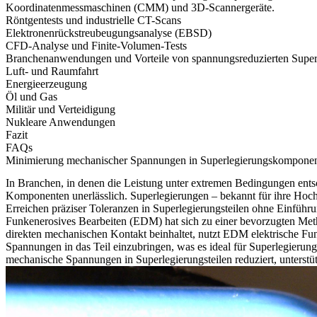
Koordinatenmessmaschinen (CMM) und 3D-Scannergeräte.
Röntgentests und industrielle CT-Scans
Elektronenrückstreubeugungsanalyse (EBSD)
CFD-Analyse und Finite-Volumen-Tests
Branchenanwendungen und Vorteile von spannungsreduzierten Superl
Luft- und Raumfahrt
Energieerzeugung
Öl und Gas
Militär und Verteidigung
Nukleare Anwendungen
Fazit
FAQs
Minimierung mechanischer Spannungen in Superlegierungskomponen
In Branchen, in denen die Leistung unter extremen Bedingungen ents
Komponenten unerlässlich.
Superlegierungen
– bekannt für ihre Hoch
Erreichen präziser Toleranzen in Superlegierungsteilen ohne Einführ
Funkenerosives Bearbeiten (EDM)
hat sich zu einer bevorzugten Me
direkten mechanischen Kontakt beinhaltet, nutzt EDM elektrische Fu
Spannungen in das Teil einzubringen, was es ideal für Superlegieru
mechanische Spannungen in Superlegierungsteilen reduziert, unterstü