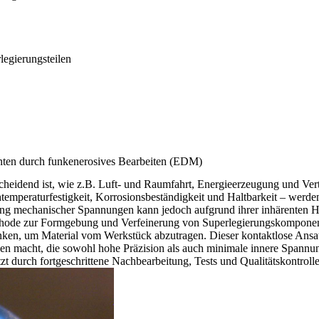
egierungsteilen
ten durch funkenerosives Bearbeiten (EDM)
cheidend ist, wie z.B.
Luft- und Raumfahrt
,
Energieerzeugung
und
Ver
temperaturfestigkeit, Korrosionsbeständigkeit und Haltbarkeit – werd
ung mechanischer Spannungen kann jedoch aufgrund ihrer inhärenten Hä
thode zur Formgebung und Verfeinerung von Superlegierungskomponenten
nken, um Material vom Werkstück abzutragen. Dieser kontaktlose Ansa
ngen macht, die sowohl hohe Präzision als auch minimale innere Spann
tzt durch
fortgeschrittene Nachbearbeitung
, Tests und Qualitätskontrolle