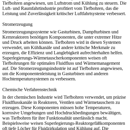
Tiefbohren angewiesen, um Luftstrom und Kühlung zu steuern. Die
Luft- und Raumfahrtindustrie
profitiert vom Tiefbohren, das die
Leistung und Zuverlässigkeit kritischer Luftfahrtsysteme verbessert.
Stromerzeugung
Stromerzeugungssysteme wie Gasturbinen, Dampfturbinen und
Kernreaktoren benötigen Komponenten, die unter extremer Hitze
und Druck arbeiten können. Tiefbohren wird in diesen Systemen
verwendet, um Kühlkanäle und andere kritische Merkmale zu
erzeugen, die Effizienz und Langlebigkeit aufrechterhalten helfen.
Superlegierungs-
Wärmetauscherkomponenten
weisen oft
Tiefbohrungen für optimalen Fluidfluss und Wärmemanagement
auf. Die
Stromerzeugungsindustrie
ist auf Tiefbohren angewiesen,
um die Komponentenleistung in Gasturbinen und anderen
Hochtemperatursystemen zu verbessern.
Chemische Verfahrenstechnik
In der chemischen Industrie wird Tiefbohren verwendet, um präzise
Fluidflusskanäle in Reaktoren, Ventilen und Wärmetauschern zu
erzeugen. Diese Komponenten müssen hohe Temperaturen,
korrosive Umgebungen und Hochdruckbedingungen bewältigen,
was Tiefbohren für ihre Funktionalität unerlässlich macht.
Beispielsweise weisen
Superlegierungs-Reaktorgefäßkomponenten
oft tiefe Löcher für Fluidzirkulation und Kühlung auf. Die