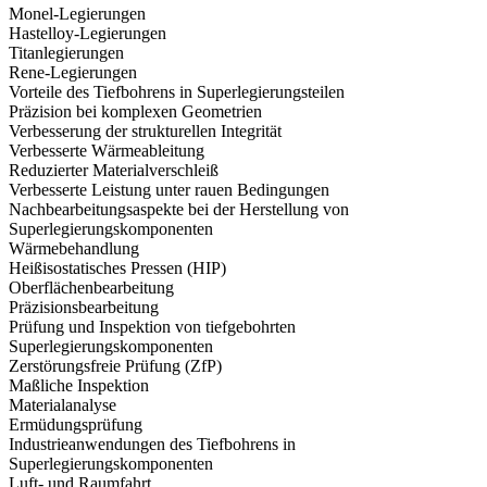
Monel-Legierungen
Hastelloy-Legierungen
Titanlegierungen
Rene-Legierungen
Vorteile des Tiefbohrens in Superlegierungsteilen
Präzision bei komplexen Geometrien
Verbesserung der strukturellen Integrität
Verbesserte Wärmeableitung
Reduzierter Materialverschleiß
Verbesserte Leistung unter rauen Bedingungen
Nachbearbeitungsaspekte bei der Herstellung von
Superlegierungskomponenten
Wärmebehandlung
Heißisostatisches Pressen (HIP)
Oberflächenbearbeitung
Präzisionsbearbeitung
Prüfung und Inspektion von tiefgebohrten
Superlegierungskomponenten
Zerstörungsfreie Prüfung (ZfP)
Maßliche Inspektion
Materialanalyse
Ermüdungsprüfung
Industrieanwendungen des Tiefbohrens in
Superlegierungskomponenten
Luft- und Raumfahrt