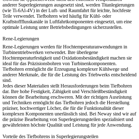
anderer Superlegierungen ausgesetzt sind, werden
Titanlegierungen
(wie
Ti-6Al-4V
) in der Luft- und Raumfahrt für leichte, hochfeste
Teile verwendet. Tiefbohren wird häufig für Kühl- oder
Kraftstoffflusskanäle in Luftfahrtkomponenten eingesetzt, um eine
optimale Leistung unter Betriebsbedingungen sicherzustellen.
Rene-Legierungen
Rene-Legierungen
werden für Hochtemperaturanwendungen in
Turbinentriebwerken verwendet. Ihre überlegene
Hochtemperaturfestigkeit und Oxidationsbeständigkeit machen sie
ideal für das Präzisionsbohren von Turbinenkomponenten.
Tiefbohren ermöglicht die Erzeugung komplexer Kühlwege und
anderer Merkmale, die für die Leistung des Triebwerks entscheidend
sind.
Jedes dieser Materialien stellt Herausforderungen beim Tiefbohren
dar. Ihre hohe Festigkeit, Zähigkeit und Verschleißbeständigkeit
können die Bearbeitung erschweren. Mit der richtigen Ausrüstung
und Techniken ermöglicht das Tiefbohren jedoch die Herstellung
präziser, hochwertiger Löcher, die für die Funktionalität dieser
komplexen Komponenten unerlässlich sind. Bei
Neway
sind wir auf
die präzise Bearbeitung von Superlegierungsteilen spezialisiert und
gewährleisten höchste Qualität und Leistung für jede Anwendung.
Vorteile des Tiefbohrens in Superlegierungsteilen