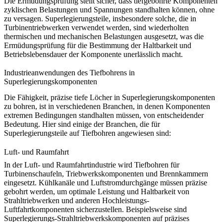
Die Ermüdungsprüfung stellt sicher, dass tiefgebohrte Komponenten
zyklischen Belastungen und Spannungen standhalten können, ohne
zu versagen. Superlegierungsteile, insbesondere solche, die in
Turbinentriebwerken verwendet werden, sind wiederholten
thermischen und mechanischen Belastungen ausgesetzt, was die
Ermüdungsprüfung für die Bestimmung der Haltbarkeit und
Betriebslebensdauer der Komponente unerlässlich macht.
Industrieanwendungen des Tiefbohrens in
Superlegierungskomponenten
Die Fähigkeit, präzise tiefe Löcher in Superlegierungskomponenten
zu bohren, ist in verschiedenen Branchen, in denen Komponenten
extremen Bedingungen standhalten müssen, von entscheidender
Bedeutung. Hier sind einige der Branchen, die für
Superlegierungsteile auf Tiefbohren angewiesen sind:
Luft- und Raumfahrt
In der Luft- und Raumfahrtindustrie wird Tiefbohren für
Turbinenschaufeln, Triebwerkskomponenten und Brennkammern
eingesetzt. Kühlkanäle und Luftstromdurchgänge müssen präzise
gebohrt werden, um optimale Leistung und Haltbarkeit von
Strahltriebwerken und anderen Hochleistungs-
Luftfahrtkomponenten sicherzustellen. Beispielsweise sind
Superlegierungs-Strahltriebwerkskomponenten
auf präzises