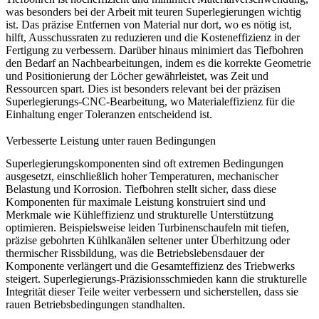
was besonders bei der Arbeit mit teuren Superlegierungen wichtig
ist. Das präzise Entfernen von Material nur dort, wo es nötig ist,
hilft, Ausschussraten zu reduzieren und die Kosteneffizienz in der
Fertigung zu verbessern. Darüber hinaus minimiert das Tiefbohren
den Bedarf an Nachbearbeitungen, indem es die korrekte Geometrie
und Positionierung der Löcher gewährleistet, was Zeit und
Ressourcen spart. Dies ist besonders relevant bei der
präzisen
Superlegierungs-CNC-Bearbeitung
, wo Materialeffizienz für die
Einhaltung enger Toleranzen entscheidend ist.
Verbesserte Leistung unter rauen Bedingungen
Superlegierungskomponenten sind oft extremen Bedingungen
ausgesetzt, einschließlich hoher Temperaturen, mechanischer
Belastung und Korrosion. Tiefbohren stellt sicher, dass diese
Komponenten für maximale Leistung konstruiert sind und
Merkmale wie Kühleffizienz und strukturelle Unterstützung
optimieren. Beispielsweise leiden Turbinenschaufeln mit tiefen,
präzise gebohrten Kühlkanälen seltener unter Überhitzung oder
thermischer Rissbildung, was die Betriebslebensdauer der
Komponente verlängert und die Gesamteffizienz des Triebwerks
steigert.
Superlegierungs-Präzisionsschmieden
kann die strukturelle
Integrität dieser Teile weiter verbessern und sicherstellen, dass sie
rauen Betriebsbedingungen standhalten.