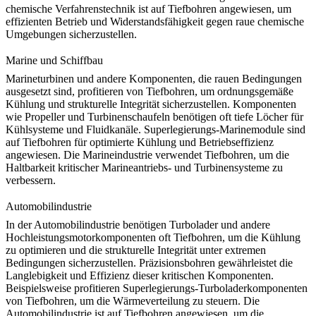
chemische Verfahrenstechnik
ist auf Tiefbohren angewiesen, um
effizienten Betrieb und Widerstandsfähigkeit gegen raue chemische
Umgebungen sicherzustellen.
Marine und Schiffbau
Marineturbinen und andere Komponenten, die rauen Bedingungen
ausgesetzt sind, profitieren von Tiefbohren, um ordnungsgemäße
Kühlung und strukturelle Integrität sicherzustellen. Komponenten
wie Propeller und Turbinenschaufeln benötigen oft tiefe Löcher für
Kühlsysteme und Fluidkanäle.
Superlegierungs-Marinemodule
sind
auf Tiefbohren für optimierte Kühlung und Betriebseffizienz
angewiesen. Die
Marineindustrie
verwendet Tiefbohren, um die
Haltbarkeit kritischer Marineantriebs- und Turbinensysteme zu
verbessern.
Automobilindustrie
In der Automobilindustrie benötigen Turbolader und andere
Hochleistungsmotorkomponenten oft Tiefbohren, um die Kühlung
zu optimieren und die strukturelle Integrität unter extremen
Bedingungen sicherzustellen. Präzisionsbohren gewährleistet die
Langlebigkeit und Effizienz dieser kritischen Komponenten.
Beispielsweise profitieren
Superlegierungs-Turboladerkomponenten
von Tiefbohren, um die Wärmeverteilung zu steuern. Die
Automobilindustrie
ist auf Tiefbohren angewiesen, um die