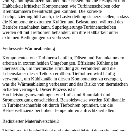
von Spannungskonzentrationen oder Rissen, die die Festigkeit und
Haltbarkeit kritischer Komponenten wie Turbinenscheiben oder
Brennkammern beeinträchtigen könnten. Die korrekte
Lochplatzierung hilft auch, die Lastverteilung sicherzustellen, sodass
die Komponente extremen Kräften und Belastungen während des
Betriebs standhalten kann.
Superlegierungs-Turbinenscheiben
werden oft mit Tiefbohren behandelt, um ihre Haltbarkeit unter
extremen Bedingungen zu verbessern.
Verbesserte Wärmeableitung
Komponenten wie Turbinenschaufeln, Düsen und Brennkammern
arbeiten in extrem heißen Umgebungen. Effiziente Kühlung ist
unerlässlich, um thermische Ermüdung zu verhindern und die
Lebensdauer dieser Teile zu erhöhen. Tiefbohren wird häufig
verwendet, um Kühlkanäle in diesen Komponenten zu erzeugen,
was die Wärmeableitung verbessert und das Risiko von thermischen
Schäden verringert. Dieser Prozess ist in
Hochleistungsanwendungen wie Luft- und Raumfahrt und
Stromerzeugung entscheidend. Beispielsweise werden
Kühlkanäle
in Turbinenschaufeln
oft durch Tiefbohren optimiert, um die
Betriebseffizienz bei hohen Temperaturen aufrechtzuerhalten.
Reduzierter Materialverschleiß
Tiefbohren ist hocheffizient und minimiert Materialverschwendung,