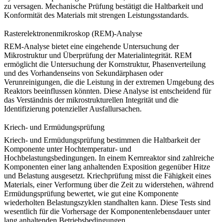
zu versagen. Mechanische Prüfung bestätigt die
Haltbarkeit und
Konformität des Materials
mit strengen Leistungsstandards.
Rasterelektronenmikroskop (REM)-Analyse
REM-Analyse
bietet eine eingehende Untersuchung der
Mikrostruktur und Überprüfung der Materialintegrität. REM
ermöglicht die Untersuchung der Kornstruktur, Phasenverteilung
und des Vorhandenseins von Sekundärphasen oder
Verunreinigungen, die die Leistung in der extremen Umgebung des
Reaktors beeinflussen könnten. Diese Analyse ist entscheidend für
das Verständnis der
mikrostrukturellen Integrität
und die
Identifizierung potenzieller Ausfallursachen.
Kriech- und Ermüdungsprüfung
Kriech- und Ermüdungsprüfung
bestimmen die Haltbarkeit der
Komponente unter Hochtemperatur- und
Hochbelastungsbedingungen. In einem Kernreaktor sind zahlreiche
Komponenten einer lang anhaltenden Exposition gegenüber Hitze
und Belastung ausgesetzt. Kriechprüfung misst die Fähigkeit eines
Materials, einer Verformung über die Zeit zu widerstehen, während
Ermüdungsprüfung bewertet, wie gut eine Komponente
wiederholten Belastungszyklen standhalten kann. Diese Tests sind
wesentlich für die
Vorhersage der Komponentenlebensdauer
unter
lang anhaltenden Betriebsbedingungen.