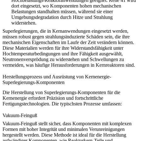
Hochbelastungs-Reaktoranwendungen geeignet.
Rene 41
wird
dort eingesetzt, wo Komponenten hohen mechanischen
Belastungen standhalten müssen, während sie einer
Umgebungsdegradation durch Hitze und Strahlung
widerstehen.
Superlegierungen
, die in Kernanwendungen eingesetzt werden,
müssen robust gegen strahlungsinduzierte Schäden sein, die ihre
mechanischen Eigenschaften im Laufe der Zeit verändern können.
Diese Materialien werden für ihre Widerstandsfähigkeit unter
Hochtemperaturbedingungen und ihre Fähigkeit ausgewählt,
Neutronenversprödung
zu widerstehen und Schwellungen zu
vermeiden, was häufige Herausforderungen in Kernreaktoren sind.
Herstellungsprozess und Ausrüstung von Kernenergie-
Superlegierungs-Komponenten
Die Herstellung von Superlegierungs-Komponenten für die
Kernenergie erfordert Präzision und fortschrittliche
Fertigungstechnologien. Die typischsten Prozesse umfassen:
Vakuum-Feinguß
Vakuum-Feinguß
stellt sicher, dass Komponenten mit komplexen
Formen mit hoher Integrität und minimalen Verunreinigungen
hergestellt werden. Diese Methode ist ideal für die Herstellung
aufwändiger Komponenten, wie Reaktorkern-Teile und