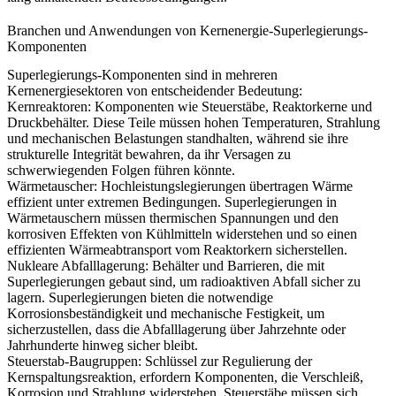
Branchen und Anwendungen von Kernenergie-Superlegierungs-
Komponenten
Superlegierungs-Komponenten sind in mehreren
Kernenergiesektoren von entscheidender Bedeutung:
Kernreaktoren
: Komponenten wie Steuerstäbe, Reaktorkerne und
Druckbehälter. Diese Teile müssen hohen Temperaturen, Strahlung
und mechanischen Belastungen standhalten, während sie ihre
strukturelle Integrität bewahren, da ihr Versagen zu
schwerwiegenden Folgen führen könnte.
Wärmetauscher
: Hochleistungslegierungen übertragen Wärme
effizient unter extremen Bedingungen. Superlegierungen in
Wärmetauschern müssen thermischen Spannungen und den
korrosiven Effekten von Kühlmitteln widerstehen und so einen
effizienten Wärmeabtransport vom Reaktorkern sicherstellen.
Nukleare Abfalllagerung
: Behälter und Barrieren, die mit
Superlegierungen gebaut sind, um radioaktiven Abfall sicher zu
lagern. Superlegierungen bieten die notwendige
Korrosionsbeständigkeit und mechanische Festigkeit, um
sicherzustellen, dass die Abfalllagerung über Jahrzehnte oder
Jahrhunderte hinweg sicher bleibt.
Steuerstab-Baugruppen
:
Schlüssel zur Regulierung der
Kernspaltungsreaktion, erfordern Komponenten, die Verschleiß,
Korrosion und Strahlung widerstehen. Steuerstäbe müssen sich