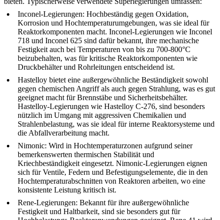
bieten. Typischerweise verwendete Superlegierungen umfassen:
Inconel-Legierungen
:
Hochbeständig gegen Oxidation,
Korrosion und Hochtemperaturumgebungen, was sie ideal für
Reaktorkomponenten macht. Inconel-Legierungen wie
Inconel
718
und
Inconel 625
sind dafür bekannt, ihre mechanische
Festigkeit auch bei Temperaturen von bis zu 700-800°C
beizubehalten, was für kritische Reaktorkomponenten wie
Druckbehälter und Rohrleitungen entscheidend ist.
Hastelloy
bietet eine außergewöhnliche Beständigkeit sowohl
gegen chemischen Angriff als auch gegen Strahlung, was es gut
geeignet macht für
Brennstäbe
und Sicherheitsbehälter.
Hastelloy-Legierungen wie
Hastelloy C-276,
sind besonders
nützlich im Umgang mit aggressiven Chemikalien und
Strahlenbelastung, was sie ideal für interne Reaktorsysteme und
die Abfallverarbeitung macht.
Nimonic
:
Wird in Hochtemperaturzonen aufgrund seiner
bemerkenswerten thermischen Stabilität und
Kriechbeständigkeit eingesetzt. Nimonic-Legierungen eignen
sich für
Ventile
, Federn und Befestigungselemente, die in den
Hochtemperaturabschnitten von Reaktoren arbeiten, wo eine
konsistente Leistung kritisch ist.
Rene-Legierungen
:
Bekannt für ihre außergewöhnliche
Festigkeit und Haltbarkeit, sind sie besonders gut für