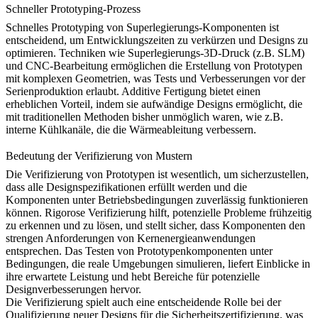
Schneller Prototyping-Prozess
Schnelles Prototyping
von Superlegierungs-Komponenten ist
entscheidend, um Entwicklungszeiten zu verkürzen und Designs zu
optimieren. Techniken wie
Superlegierungs-3D-Druck
(z.B.
SLM
)
und
CNC-Bearbeitung
ermöglichen die Erstellung von Prototypen
mit komplexen Geometrien, was Tests und Verbesserungen vor der
Serienproduktion erlaubt.
Additive Fertigung
bietet einen
erheblichen Vorteil, indem sie aufwändige Designs ermöglicht, die
mit traditionellen Methoden bisher unmöglich waren, wie z.B.
interne Kühlkanäle, die die Wärmeableitung verbessern.
Bedeutung der Verifizierung von Mustern
Die Verifizierung von Prototypen
ist wesentlich, um sicherzustellen,
dass alle Designspezifikationen erfüllt werden und die
Komponenten unter Betriebsbedingungen zuverlässig funktionieren
können. Rigorose Verifizierung hilft, potenzielle Probleme frühzeitig
zu erkennen und zu lösen, und stellt sicher, dass Komponenten den
strengen Anforderungen von Kernenergieanwendungen
entsprechen. Das Testen von Prototypenkomponenten unter
Bedingungen, die reale Umgebungen simulieren, liefert Einblicke in
ihre erwartete Leistung und hebt Bereiche für potenzielle
Designverbesserungen hervor.
Die Verifizierung spielt auch eine entscheidende Rolle bei der
Qualifizierung neuer Designs für die Sicherheitszertifizierung, was