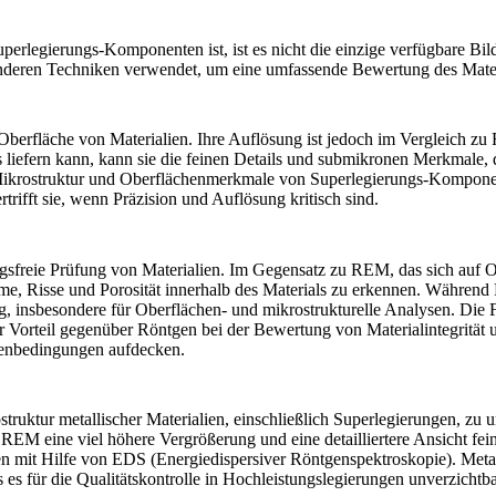
perlegierungs-Komponenten ist, ist es nicht die einzige verfügbare Bil
nderen Techniken verwendet, um eine umfassende Bewertung des Mater
r Oberfläche von Materialien. Ihre Auflösung ist jedoch im Vergleich 
ls liefern kann, kann sie die feinen Details und submikronen Merkmale,
r Mikrostruktur und Oberflächenmerkmale von Superlegierungs-Komponen
rifft sie, wenn Präzision und Auflösung kritisch sind.
ungsfreie Prüfung von Materialien. Im Gegensatz zu REM, das sich auf 
e, Risse und Porosität innerhalb des Materials zu erkennen. Während 
g, insbesondere für Oberflächen- und mikrostrukturelle Analysen. Di
r Vorteil gegenüber Röntgen bei der Bewertung von Materialintegrität u
henbedingungen aufdecken.
truktur metallischer Materialien, einschließlich Superlegierungen, zu
t
REM
eine viel höhere Vergrößerung und eine detailliertere Ansicht fe
n mit Hilfe von EDS (Energiedispersiver Röntgenspektroskopie).
Meta
 es für die Qualitätskontrolle in Hochleistungslegierungen unverzichtb