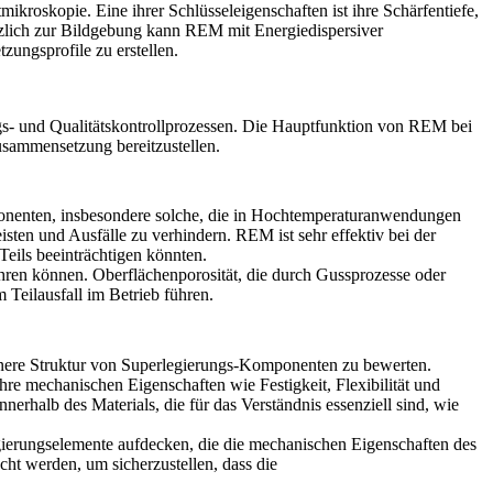
ikroskopie. Eine ihrer Schlüsseleigenschaften ist ihre
Schärfentiefe
,
sätzlich zur Bildgebung kann REM mit
Energiedispersiver
ungsprofile zu erstellen.
s- und Qualitätskontrollprozessen. Die Hauptfunktion von REM bei
zusammensetzung bereitzustellen.
ponenten, insbesondere solche, die in Hochtemperaturanwendungen
sten und Ausfälle zu verhindern. REM ist sehr effektiv bei der
Teils beeinträchtigen könnten.
hren können. Oberflächenporosität, die durch
Gussprozesse
oder
 Teilausfall im Betrieb führen.
innere Struktur von Superlegierungs-Komponenten zu bewerten.
ihre mechanischen Eigenschaften wie Festigkeit, Flexibilität und
rhalb des Materials, die für das Verständnis essenziell sind, wie
gierungselemente aufdecken, die die mechanischen Eigenschaften des
cht werden, um sicherzustellen, dass die