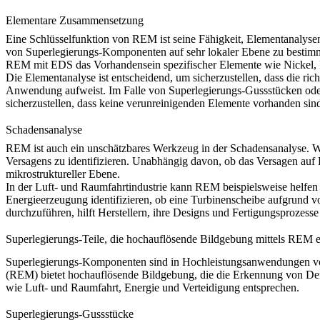
Elementare Zusammensetzung
Eine Schlüsselfunktion von REM ist seine Fähigkeit, Elementanalyse
von Superlegierungs-Komponenten auf sehr lokaler Ebene zu bestimm
REM mit EDS das Vorhandensein spezifischer Elemente wie Nickel, Kob
Die Elementanalyse ist entscheidend, um sicherzustellen, dass die r
Anwendung aufweist. Im Falle von
Superlegierungs-Gussstücken
od
sicherzustellen, dass keine verunreinigenden Elemente vorhanden sin
Schadensanalyse
REM ist auch ein unschätzbares Werkzeug in der Schadensanalyse. 
Versagens zu identifizieren. Unabhängig davon, ob das Versagen auf
mikrostruktureller Ebene.
In der
Luft- und Raumfahrtindustrie
kann REM beispielsweise helfen 
Energieerzeugung
identifizieren, ob eine Turbinenscheibe aufgrund 
durchzuführen, hilft Herstellern, ihre Designs und Fertigungsprozess
Superlegierungs-Teile, die hochauflösende Bildgebung mittels REM e
Superlegierungs-Komponenten sind in Hochleistungsanwendungen von e
(REM)
bietet hochauflösende Bildgebung, die die Erkennung von Defe
wie Luft- und Raumfahrt, Energie und Verteidigung entsprechen.
Superlegierungs-Gussstücke