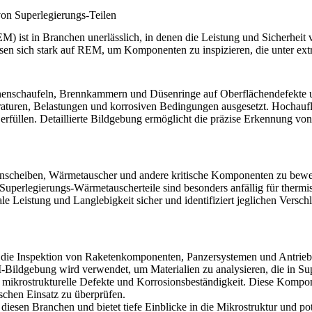
n Superlegierungs-Teilen
) ist in Branchen unerlässlich, in denen die Leistung und Sicherheit 
assen sich stark auf REM, um Komponenten zu inspizieren, die unter ex
schaufeln, Brennkammern und Düsenringe auf Oberflächendefekte und
turen, Belastungen und korrosiven Bedingungen ausgesetzt. Hochauflö
erfüllen. Detaillierte Bildgebung ermöglicht die präzise Erkennung vo
cheiben, Wärmetauscher und andere kritische Komponenten zu bewerte
Superlegierungs-Wärmetauscherteile
sind besonders anfällig für the
ale Leistung und Langlebigkeit sicher und identifiziert jeglichen Versc
die Inspektion von Raketenkomponenten, Panzersystemen und Antriebste
-Bildgebung wird verwendet, um Materialien zu analysieren, die in
Su
ät, mikrostrukturelle Defekte und Korrosionsbeständigkeit. Diese Ko
ischen Einsatz zu überprüfen.
iesen Branchen und bietet tiefe Einblicke in die Mikrostruktur und 