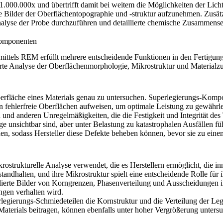
000.000x und übertrifft damit bei weitem die Möglichkeiten der Lichtm
ierte Bilder der Oberflächentopographie und -struktur aufzunehmen. Zu
alyse der Probe durchzuführen und detaillierte chemische Zusammensetz
Komponenten
tels REM erfüllt mehrere entscheidende Funktionen in den Fertigung
lierte Analyse der Oberflächenmorphologie, Mikrostruktur und Material
Oberfläche eines Materials genau zu untersuchen. Superlegierungs-Kom
 fehlerfreie Oberflächen aufweisen, um optimale Leistung zu gewährlei
nd anderen Unregelmäßigkeiten, die die Festigkeit und Integrität des 
unsichtbar sind, aber unter Belastung zu katastrophalen Ausfällen fü
n, sodass Hersteller diese Defekte beheben können, bevor sie zu einem
ostrukturelle Analyse verwendet, die es Herstellern ermöglicht, die 
andhalten, und ihre Mikrostruktur spielt eine entscheidende Rolle für 
erte Bilder von Korngrenzen, Phasenverteilung und Ausscheidungen inne
ngen verhalten wird.
legierungs-Schmiedeteilen
die Kornstruktur und die Verteilung der Le
Materials beitragen, können ebenfalls unter hoher Vergrößerung untersu