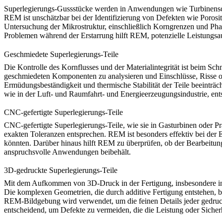
Superlegierungs-Gussstücke
werden in Anwendungen wie Turbinenscha
REM ist unschätzbar bei der Identifizierung von Defekten wie Porosi
Untersuchung der Mikrostruktur, einschließlich Korngrenzen und Phase
Problemen während der Erstarrung hilft REM, potenzielle Leistungsa
Geschmiedete Superlegierungs-Teile
Die Kontrolle des Kornflusses und der Materialintegrität ist beim S
geschmiedeten Komponenten
zu analysieren und Einschlüsse, Risse 
Ermüdungsbeständigkeit und thermische Stabilität der Teile beeinträ
wie in der Luft- und Raumfahrt- und Energieerzeugungsindustrie, ent
CNC-gefertigte Superlegierungs-Teile
CNC-gefertigte Superlegierungs-Teile
, wie sie in Gasturbinen oder 
exakten Toleranzen entsprechen. REM ist besonders effektiv bei der 
könnten. Darüber hinaus hilft REM zu überprüfen, ob der Bearbeitungsp
anspruchsvolle Anwendungen beibehält.
3D-gedruckte Superlegierungs-Teile
Mit dem Aufkommen von
3D-Druck
in der Fertigung, insbesondere 
Die komplexen Geometrien, die durch additive Fertigung entstehen, 
REM-Bildgebung wird verwendet, um die feinen Details jeder gedruckte
entscheidend, um Defekte zu vermeiden, die die Leistung oder Sicher