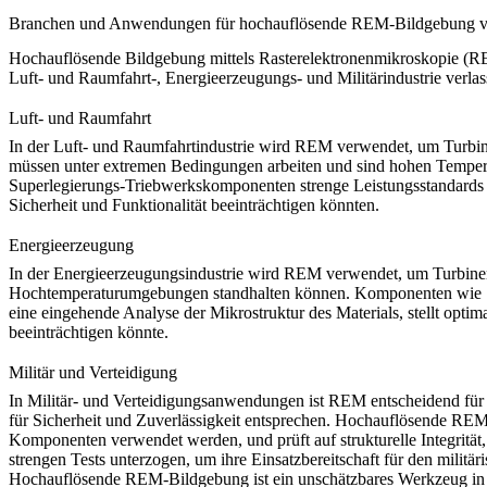
Branchen und Anwendungen für hochauflösende REM-Bildgebung vo
Hochauflösende Bildgebung mittels Rasterelektronenmikroskopie (REM
Luft- und Raumfahrt-, Energieerzeugungs- und Militärindustrie verl
Luft- und Raumfahrt
In der
Luft- und Raumfahrtindustrie
wird REM verwendet, um Turbinen
müssen unter extremen Bedingungen arbeiten und sind hohen Tempera
Superlegierungs-Triebwerkskomponenten
strenge Leistungsstandards 
Sicherheit und Funktionalität beeinträchtigen könnten.
Energieerzeugung
In der
Energieerzeugungsindustrie
wird REM verwendet, um Turbinens
Hochtemperaturumgebungen standhalten können. Komponenten wie
eine eingehende Analyse der Mikrostruktur des Materials, stellt optim
beeinträchtigen könnte.
Militär und Verteidigung
In
Militär- und Verteidigungsanwendungen
ist REM entscheidend für 
für Sicherheit und Zuverlässigkeit entsprechen. Hochauflösende REM
Komponenten verwendet werden, und prüft auf strukturelle Integrit
strengen Tests unterzogen, um ihre Einsatzbereitschaft für den militär
Hochauflösende REM-Bildgebung ist ein unschätzbares Werkzeug in d