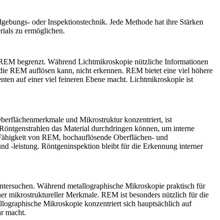
dgebungs- oder Inspektionstechnik. Jede Methode hat ihre Stärken
ials zu ermöglichen.
zu REM begrenzt. Während Lichtmikroskopie nützliche Informationen
 die REM auflösen kann, nicht erkennen. REM bietet eine viel höhere
ten auf einer viel feineren Ebene macht.
Lichtmikroskopie
ist
Oberflächenmerkmale und Mikrostruktur konzentriert, ist
Röntgenstrahlen das Material durchdringen können, um interne
e Fähigkeit von REM, hochauflösende Oberflächen- und
nd -leistung.
Röntgeninspektion
bleibt für die Erkennung interner
 untersuchen. Während metallographische Mikroskopie praktisch für
iner mikrostruktureller Merkmale. REM ist besonders nützlich für die
llographische Mikroskopie
konzentriert sich hauptsächlich auf
ar macht.