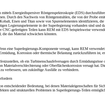
n mittels Energiedispersiver Röntgenspektroskopie (EDS) durchzuführe
en. Durch den Nachweis von Röntgenstrahlen, die von der Probe emitt
alt, Eisen und Titan sowie von Spurenelementen identifizieren, die d
ichtigen Legierungselemente in der Superlegierung vorhanden sind und d
er
CNC-gefertigten Teilen
kann REM mit EDS beispielsweise verwendet
d, die das Material schwächen könnten.
Wenn eine Superlegierungs-Komponente versagt, kann REM verwendet 
 Ermüdung, Korrosion oder thermische Belastung zurückzuführen ist, e
festzustellen, ob ein Turbinenschaufelversagen durch Ermüdungsrisse
von Materialverschlechterung oder Oberflächenkorrosion versagt hat. D
e zu verbessern, um zukünftige Ausfälle zu verhindern.
rfordern
ntscheidender Bedeutung, bei denen Materialeigenschaften für Sicherh
kten und strukturellen Problemen in Superlegierungs-Teilen ermöglich