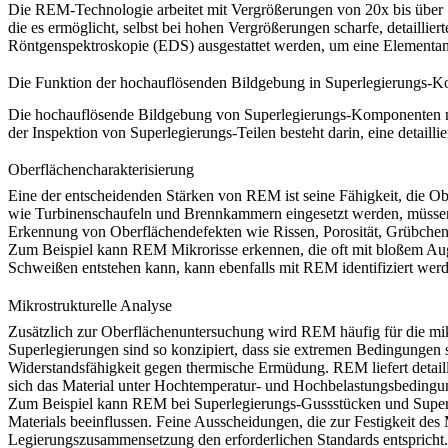
Die REM-Technologie arbeitet mit Vergrößerungen von 20x bis über 1.
die es ermöglicht, selbst bei hohen Vergrößerungen scharfe, detaill
Röntgenspektroskopie (EDS)
ausgestattet werden, um eine Elementan
Die Funktion der hochauflösenden Bildgebung in Superlegierungs-
Die hochauflösende Bildgebung von Superlegierungs-Komponenten mit
der Inspektion von Superlegierungs-Teilen besteht darin, eine detail
Oberflächencharakterisierung
Eine der entscheidenden Stärken von REM ist seine Fähigkeit, die 
wie
Turbinenschaufeln
und
Brennkammern
eingesetzt werden, müssen
Erkennung von Oberflächendefekten wie Rissen, Porosität, Grübchen u
Zum Beispiel kann REM Mikrorisse erkennen, die oft mit bloßem Auge 
Schweißen entstehen kann, kann ebenfalls mit REM identifiziert werde
Mikrostrukturelle Analyse
Zusätzlich zur Oberflächenuntersuchung wird REM häufig für die mikr
Superlegierungen sind so konzipiert, dass sie extremen Bedingungen st
Widerstandsfähigkeit gegen thermische Ermüdung. REM liefert detailli
sich das Material unter Hochtemperatur- und Hochbelastungsbedingu
Zum Beispiel kann REM bei
Superlegierungs-Gussstücken
und
Super
Materials beeinflussen. Feine Ausscheidungen, die zur Festigkeit des 
Legierungszusammensetzung den erforderlichen Standards entspricht.