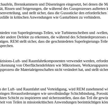
ufeln, Brennkammern und Düsenringen eingesetzt, bei denen die Mater
tät, Rissen und Seigerungen, die während des
Gussprozesses
auftreten 
nverteilung, und stellt sicher, dass die Gussstücke den erforderliche
usfälle in kritischen Anwendungen wie Gasturbinen zu verhindern.
chmieden von
Superlegierungs-Teilen
, wie Turbinenscheiben und -wellen
oder andere Defekte zu erkennen, die während des Schmiedeprozesses a
chtigen. REM stellt sicher, dass die geschmiedeten Superlegierungs-Te
sprechen.
Präzisions-Luft- und Raumfahrtkomponenten verwendet werden, erfordern
Erkennung von Oberflächendefekten wie Mikrorissen, Werkzeugspuren un
rozess die Materialeigenschaften nicht verändert hat, und stellt sicher
in der Luft- und Raumfahrt und Verteidigung, wird REM zunehmend wic
bringen Herausforderungen wie unvollständige Schichtbindung, Porosit
n Schicht zu inspizieren und sicherzustellen, dass das Teil die gewüns
heit von Teilen in missionkritischen Anwendungen beeinträchtigen kön