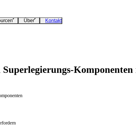
urcen
Über
Kontakt
n Superlegierungs-Komponenten
Komponenten
rfordern