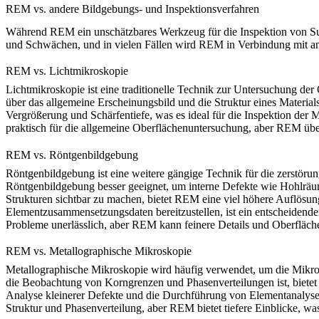
REM vs. andere Bildgebungs- und Inspektionsverfahren
Während
REM
ein unschätzbares Werkzeug für die Inspektion von Su
und Schwächen, und in vielen Fällen wird REM in Verbindung mit a
REM vs. Lichtmikroskopie
Lichtmikroskopie
ist eine traditionelle Technik zur Untersuchung de
über das allgemeine Erscheinungsbild und die Struktur eines Materia
Vergrößerung und Schärfentiefe, was es ideal für die Inspektion de
praktisch für die allgemeine Oberflächenuntersuchung, aber REM übert
REM vs. Röntgenbildgebung
Röntgenbildgebung
ist eine weitere gängige Technik für die zerstör
Röntgenbildgebung besser geeignet, um interne Defekte wie Hohlräum
Strukturen sichtbar zu machen, bietet
REM
eine viel höhere Auflösun
Elementzusammensetzungsdaten bereitzustellen, ist ein entscheidende
Probleme unerlässlich, aber REM kann feinere Details und Oberfläc
REM vs. Metallographische Mikroskopie
Metallographische Mikroskopie
wird häufig verwendet, um die Mikros
die Beobachtung von Korngrenzen und Phasenverteilungen ist, biete
Analyse kleinerer Defekte und die Durchführung von Elementanalyse
Struktur und Phasenverteilung, aber REM bietet tiefere Einblicke, was