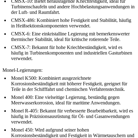
CMSX-10
: Bietet herausragende Kriechfestigkeit, ideal für
Turbinenschaufeln und andere Hochbelastungsanwendungen in
der Luft- und Raumfahrt.
CMSX-486
: Kombiniert hohe Festigkeit und Stabilität, häufig
in Heißsektionskomponenten verwendet.
CMSX-6
: Eine einkristalline Legierung mit bemerkenswerter
thermischer Stabilität, ideal für kritische rotierende Teile.
CMSX-7
: Bekannt für hohe Kriechbeständigkeit, wird es
häufig in Turbinenkomponenten und industriellen Gasturbinen
verwendet.
Monel-Legierungen:
Monel K500
: Kombiniert ausgezeichnete
Korrosionsbeständigkeit mit höherer Festigkeit, geeignet für
Teile in der Schifffahrt und chemischen Verfahrenstechnik.
Monel 400
: Eine vielseitige Legierung, beständig gegen
Meerwasserkorrosion, ideal für maritime Anwendungen.
Monel R-405
: Bekannt für verbesserte Bearbeitbarkeit, wird es
häufig in Präzisionsausrüstung für Öl- und Gasanwendungen
verwendet.
Monel 450
: Wird aufgrund seiner hohen
Korrosionsbeständigkeit und Festigkeit in Wärmetauschern und