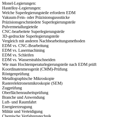
Monel-Legierungen:
Hastelloy-Legierungen:
Welche Superlegierungsteile erfordern EDM
Vakuum-Fein- oder Präzisionsgussstücke
Präzisionsgeschmiedete Superlegierungsteile
Pulvermetallurgieteile
CNC-bearbeitete Superlegierungsteile
3D-gedruckte Superlegierungsteile
Vergleich mit anderen Nachbearbeitungsmethoden
EDM vs. CNC-Bearbeitung
EDM vs. Lasermachining
EDM vs. Schleifen
EDM vs. Wasserstrahlschneiden
Wie man Hochtemperaturlegierungsteile nach EDM prüft
Koordinatenmessgerät (CMM)-Prüfung
Röntgenprüfung
Metallographische Mikroskopie
Rasterelektronenmikroskopie (SEM)
Zugprüfung
Oberflächenrauheitsprüfung
Branche und Anwendung
Luft- und Raumfahrt
Energieerzeugung
Militär und Verteidigung
Chemische Verfahrenstechnik