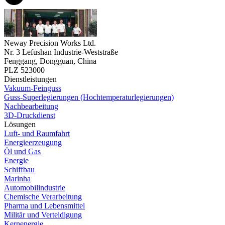
Neway Precision Works Ltd.
Nr. 3 Lefushan Industrie-Weststraße
Fenggang, Dongguan, China
PLZ 523000
Dienstleistungen
Vakuum-Feinguss
Guss-Superlegierungen (Hochtemperaturlegierungen)
Nachbearbeitung
3D-Druckdienst
Lösungen
Luft- und Raumfahrt
Energieerzeugung
Öl und Gas
Energie
Schiffbau
Marinha
Automobilindustrie
Chemische Verarbeitung
Pharma und Lebensmittel
Militär und Verteidigung
Kernenergie