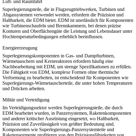
Luft- und Raumfahrt
Superlegierungsteile
, die in Flugzeugtriebwerken, Turbinen und
Abgassystemen verwendet werden, erfordern die Präzision und
Haltbarkeit, die EDM bietet. EDM ist unerlässlich für Komponenten
wie
Turbinenschaufeln
und Brennkammern, bei denen präzise
Konturen und Oberflächengüte die Leistung und Lebensdauer unter
Hochtemperaturbedingungen erheblich beeinflussen.
Energieerzeugung
Superlegierungskomponenten in
Gas- und Dampfturbinen
,
Wärmetauschern und Kernreaktoren erfordern häufig eine
Nachbearbeitung mit EDM, um strenge Spezifikationen zu erfüllen.
Die Fähigkeit von EDM, komplexe Formen ohne thermische
Verformung zu bearbeiten, ist entscheidend für Komponenten wie
Superlegierungs-Wärmetauscherteile
, die unter hohen Temperaturen
und Drücken arbeiten.
Militär und Verteidigung
Im Verteidigungssektor werden
Superlegierungsteile
, die durch
EDM bearbeitet wurden, in Panzersystemen, Raketenkomponenten
und anderer kritischer Ausrüstung eingesetzt, wo Haltbarkeit,
Präzision und Zuverlässigkeit von größter Bedeutung sind.
Komponenten wie
Superlegierungs-Panzersystemteile
und
Raketensegmente
profitieren von den Präzisionsfähigkeiten von