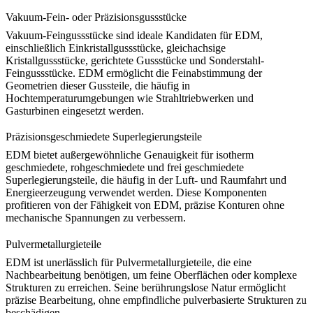
Vakuum-Fein- oder Präzisionsgussstücke
Vakuum-Feingussstücke
sind ideale Kandidaten für EDM,
einschließlich
Einkristallgussstücke
,
gleichachsige
Kristallgussstücke
,
gerichtete Gussstücke
und
Sonderstahl-
Feingussstücke
. EDM ermöglicht die Feinabstimmung der
Geometrien dieser Gussteile, die häufig in
Hochtemperaturumgebungen wie Strahltriebwerken und
Gasturbinen eingesetzt werden.
Präzisionsgeschmiedete Superlegierungsteile
EDM bietet außergewöhnliche Genauigkeit für
isotherm
geschmiedete
,
rohgeschmiedete
und
frei geschmiedete
Superlegierungsteile
, die häufig in der Luft- und Raumfahrt und
Energieerzeugung verwendet werden. Diese Komponenten
profitieren von der Fähigkeit von EDM, präzise Konturen ohne
mechanische Spannungen zu verbessern.
Pulvermetallurgieteile
EDM ist unerlässlich für
Pulvermetallurgieteile
, die eine
Nachbearbeitung benötigen, um feine Oberflächen oder komplexe
Strukturen zu erreichen. Seine berührungslose Natur ermöglicht
präzise Bearbeitung, ohne empfindliche pulverbasierte Strukturen zu
beschädigen.