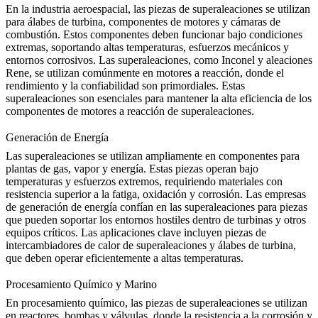
En la
industria aeroespacial
, las piezas de superaleaciones se utilizan
para álabes de turbina, componentes de motores y cámaras de
combustión. Estos componentes deben funcionar bajo condiciones
extremas, soportando altas temperaturas, esfuerzos mecánicos y
entornos corrosivos. Las superaleaciones, como Inconel y aleaciones
Rene, se utilizan comúnmente en motores a reacción, donde el
rendimiento y la confiabilidad son primordiales. Estas
superaleaciones son esenciales para mantener la alta eficiencia de los
componentes de motores a reacción de superaleaciones
.
Generación de Energía
Las superaleaciones se utilizan ampliamente en
componentes para
plantas de gas, vapor
y energía. Estas piezas operan bajo
temperaturas y esfuerzos extremos, requiriendo materiales con
resistencia superior a la fatiga, oxidación y corrosión. Las empresas
de generación de energía confían en las superaleaciones para piezas
que pueden soportar los entornos hostiles dentro de turbinas y otros
equipos críticos. Las aplicaciones clave incluyen
piezas de
intercambiadores de calor de superaleaciones
y álabes de turbina,
que deben operar eficientemente a altas temperaturas.
Procesamiento Químico y Marino
En
procesamiento químico
, las piezas de superaleaciones se utilizan
en reactores, bombas y válvulas, donde la resistencia a la corrosión y