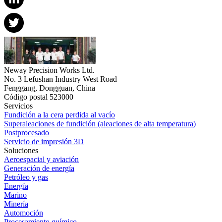
Neway Precision Works Ltd.
No. 3 Lefushan Industry West Road
Fenggang, Dongguan, China
Código postal 523000
Servicios
Fundición a la cera perdida al vacío
Superaleaciones de fundición (aleaciones de alta temperatura)
Postprocesado
Servicio de impresión 3D
Soluciones
Aeroespacial y aviación
Generación de energía
Petróleo y gas
Energía
Marino
Minería
Automoción
Procesamiento químico