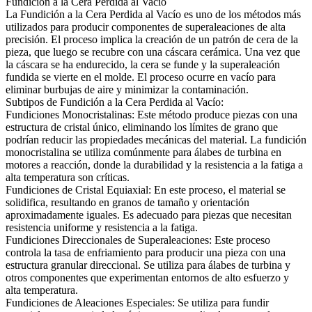
Fundición a la Cera Perdida al Vacío
La
Fundición a la Cera Perdida al Vacío
es uno de los métodos más
utilizados para producir componentes de superaleaciones de alta
precisión. El proceso implica la creación de un patrón de cera de la
pieza, que luego se recubre con una cáscara cerámica. Una vez que
la cáscara se ha endurecido, la cera se funde y la superaleación
fundida se vierte en el molde. El proceso ocurre en vacío para
eliminar burbujas de aire y minimizar la contaminación.
Subtipos de Fundición a la Cera Perdida al Vacío:
Fundiciones Monocristalinas
:
Este método produce piezas con una
estructura de cristal único, eliminando los límites de grano que
podrían reducir las propiedades mecánicas del material. La fundición
monocristalina se utiliza comúnmente para álabes de turbina en
motores a reacción, donde la durabilidad y la resistencia a la fatiga a
alta temperatura son críticas.
Fundiciones de Cristal Equiaxial
:
En este proceso, el material se
solidifica, resultando en granos de tamaño y orientación
aproximadamente iguales. Es adecuado para piezas que necesitan
resistencia uniforme y resistencia a la fatiga.
Fundiciones Direccionales de Superaleaciones
:
Este proceso
controla la tasa de enfriamiento para producir una pieza con una
estructura granular direccional. Se utiliza para álabes de turbina y
otros componentes que experimentan entornos de alto esfuerzo y
alta temperatura.
Fundiciones de Aleaciones Especiales
: Se utiliza para fundir