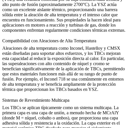
alto punto de fusión (aproximadamente 2700°C). La YSZ actúa
como un excelente aislante térmico, proporcionando una barrera
sólida entre la aleación de alta temperatura y el intenso calor que
encuentra en funcionamiento. Sus propiedades la hacen ideal para
aplicaciones en motores a reacción y turbinas de gas, donde los
componentes enfrentan regularmente condiciones térmicas extremas.
Compatibilidad con Aleaciones de Alta Temperatura
Aleaciones de alta temperatura como
Inconel
,
Hastelloy
y
CMSX
están diseñadas para soportar altos esfuerzos, y los TBCs mejoran
esta capacidad al reducir la exposición directa al calor. En particular,
las superaleaciones con alto contenido de níquel y cromo se
benefician significativamente de la aplicación de TBCs, permitiendo
que estos materiales funcionen más allá de su rango de punto de
fusión. Por ejemplo, el
Inconel 718
se usa comúnmente en entornos
de alta temperatura y se beneficia ampliamente de la protección
térmica que proporcionan los TBCs basados en YSZ.
Sistemas de Revestimiento Multicapa
Los TBCs se aplican típicamente como un
sistema multicapa
. La
primera capa es una
capa de unión
, a menudo hecha de
MCrAlY
(donde M = níquel, cobalto o ambos), que proporciona una capa
adhesiva sólida y resistencia a la oxidación. La capa exterior es el