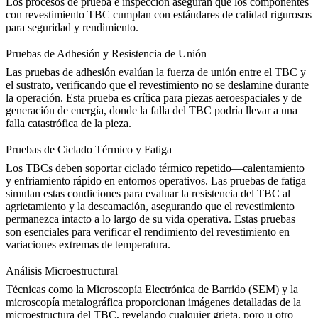
Los procesos de prueba e inspección aseguran que los componentes
con revestimiento TBC cumplan con estándares de calidad rigurosos
para seguridad y rendimiento.
Pruebas de Adhesión y Resistencia de Unión
Las pruebas de adhesión evalúan la fuerza de unión entre el TBC y
el sustrato, verificando que el revestimiento no se deslamine durante
la operación. Esta prueba es crítica para piezas aeroespaciales y de
generación de energía, donde la
falla del TBC
podría llevar a una
falla catastrófica de la pieza.
Pruebas de Ciclado Térmico y Fatiga
Los TBCs deben soportar ciclado térmico repetido—calentamiento
y enfriamiento rápido en entornos operativos. Las
pruebas de fatiga
simulan estas condiciones para evaluar la resistencia del TBC al
agrietamiento y la descamación, asegurando que el revestimiento
permanezca intacto a lo largo de su vida operativa. Estas pruebas
son esenciales para
verificar el rendimiento del revestimiento
en
variaciones extremas de temperatura.
Análisis Microestructural
Técnicas como la
Microscopía Electrónica de Barrido (SEM)
y la
microscopía metalográfica proporcionan imágenes detalladas de la
microestructura del TBC, revelando cualquier grieta, poro u otro