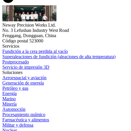
Neway Precision Works Ltd.
No. 3 Lefushan Industry West Road
Fenggang, Dongguan, China
Código postal 523000
Servicios
Fundición a la cera perdida al vacío
Superaleaciones de fundición (aleaciones de alta temperatura)
Postprocesado
Servicio de impresión 3D
Soluciones
Aeroespacial y aviación
Generación de energía
Petróleo y gas
Energía
Marino
Minería
Automoción
Procesamiento químico
Farmacéutica y alimentos
Militar y defensa
Nuclear