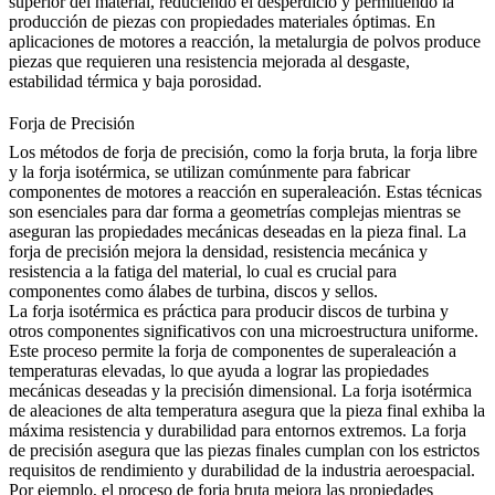
superior del material, reduciendo el desperdicio y permitiendo la
producción de piezas con propiedades materiales óptimas. En
aplicaciones de motores a reacción, la metalurgia de polvos produce
piezas que requieren una resistencia mejorada al desgaste,
estabilidad térmica y baja porosidad.
Forja de Precisión
Los métodos de forja de precisión, como la forja bruta, la forja libre
y la forja isotérmica, se utilizan comúnmente para fabricar
componentes de motores a reacción en superaleación. Estas técnicas
son esenciales para dar forma a geometrías complejas mientras se
aseguran las propiedades mecánicas deseadas en la pieza final. La
forja de precisión
mejora la densidad, resistencia mecánica y
resistencia a la fatiga del material, lo cual es crucial para
componentes como álabes de turbina, discos y sellos.
La forja isotérmica es práctica para producir discos de turbina y
otros componentes significativos con una microestructura uniforme.
Este proceso permite la forja de componentes de superaleación a
temperaturas elevadas, lo que ayuda a lograr las propiedades
mecánicas deseadas y la precisión dimensional. La
forja isotérmica
de aleaciones de alta temperatura
asegura que la pieza final exhiba la
máxima resistencia y durabilidad para entornos extremos. La forja
de precisión asegura que las piezas finales cumplan con los estrictos
requisitos de rendimiento y durabilidad de la industria aeroespacial.
Por ejemplo, el
proceso de forja bruta
mejora las propiedades