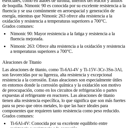
esenciales, como en álabes de turbina, internos del reactor y anillos
de boquilla. Nimonic 90 es conocida por su excelente resistencia a la
fluencia y se usa comúnmente en aeroespacial y generación de
energía, mientras que Nimonic 263 ofrece alta resistencia a la
oxidación y resistencia a temperaturas superiores a 700°C.
Grados comunes:
Nimonic 90
: Mayor resistencia a la fatiga y resistencia a la
fluencia mejorada.
Nimonic 263
: Ofrece alta resistencia a la oxidación y resistencia
a temperaturas superiores a 700°C.
Aleaciones de Titanio
Las aleaciones de titanio
, como Ti-6Al-4V y Ti-15V-3Cr-3Sn-3Al,
son favorecidas por su ligereza, alta resistencia y excepcional
resistencia a la corrosión. Estas aleaciones son especialmente útiles
en entornos donde la corrosión química y la oxidación son motivo
de preocupación, como en los circuitos de refrigeración o partes
expuestas al refrigerante en reactores. Las aleaciones de titanio
tienen alta resistencia específica, lo que significa que son más fuertes
para su peso que otros metales, lo que las hace ideales para
componentes que requieren tanto resistencia como peso reducido.
Grados comunes:
Ti-6Al-4V
: Conocida por su excelente equilibrio entre