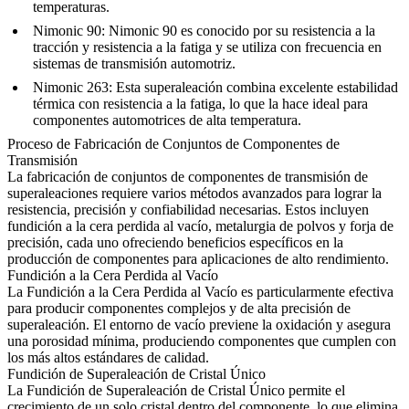
temperaturas.
Nimonic 90
: Nimonic 90 es conocido por su resistencia a la
tracción y resistencia a la fatiga y se utiliza con frecuencia en
sistemas de transmisión automotriz.
Nimonic 263
: Esta superaleación combina excelente estabilidad
térmica con resistencia a la fatiga, lo que la hace ideal para
componentes automotrices de alta temperatura.
Proceso de Fabricación de Conjuntos de Componentes de
Transmisión
La fabricación de
conjuntos de componentes de transmisión de
superaleaciones
requiere varios métodos avanzados para lograr la
resistencia, precisión y confiabilidad necesarias. Estos incluyen
fundición a la cera perdida al vacío
,
metalurgia de polvos
y
forja de
precisión
, cada uno ofreciendo beneficios específicos en la
producción de componentes para aplicaciones de alto rendimiento.
Fundición a la Cera Perdida al Vacío
La
Fundición a la Cera Perdida al Vacío
es particularmente efectiva
para producir componentes complejos y de alta precisión de
superaleación. El entorno de vacío previene la oxidación y asegura
una porosidad mínima, produciendo componentes que cumplen con
los más altos estándares de calidad.
Fundición de Superaleación de Cristal Único
La
Fundición de Superaleación de Cristal Único
permite el
crecimiento de un solo cristal dentro del componente, lo que elimina