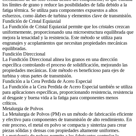
los límites de grano y reduce las posibilidades de falla debido a la
fatiga térmica. Se utiliza para componentes expuestos a altos
esfuerzos, como álabes de turbina y elementos clave de transmisión.
Fundición de Cristal Equiaxial
La
Fundición de Cristal Equiaxial
permite que los cristales crezcan
uniformemente, proporcionando una microestructura equilibrada que
mejora la tenacidad y la resistencia. Este método se utiliza para
engranajes y acoplamientos que necesitan propiedades mecánicas
equilibradas.
Fundición Direccional
La
Fundición Direccional
alinea los granos en una dirección
específica controlando el proceso de solidificación, mejorando las
propiedades mecánicas. Este método es beneficioso para ejes de
turbina y otras partes de transmisión.
Fundición a la Cera Perdida de Acero Especial
La
Fundición a la Cera Perdida de Acero Especial
también se utiliza
para aplicaciones específicas, proporcionando resistencia, resistencia
al desgaste y buena vida a la fatiga para componentes menos
críticos.
Metalurgia de Polvos
La
Metalurgia de Polvos
(PM) es un método de fabricación eficiente
y efectivo para componentes de transmisión de alto rendimiento. En
este proceso, el metal en polvo se compacta y sinteriza para crear
piezas sólidas y densas con propiedades altamente uniformes.
La
metalurgia de polvos permite a los fabricantes
controlar la