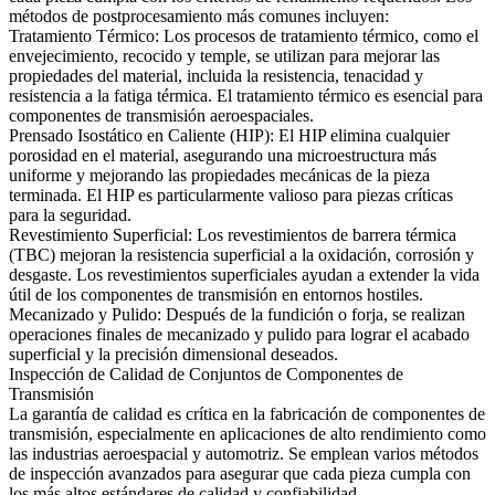
métodos de postprocesamiento más comunes incluyen:
Tratamiento Térmico
: Los procesos de
tratamiento térmico
, como el
envejecimiento, recocido y temple, se utilizan para mejorar las
propiedades del material, incluida la resistencia, tenacidad y
resistencia a la fatiga térmica. El
tratamiento térmico
es esencial para
componentes de transmisión aeroespaciales.
Prensado Isostático en Caliente (HIP)
: El
HIP
elimina cualquier
porosidad en el material, asegurando una microestructura más
uniforme y mejorando las propiedades mecánicas de la pieza
terminada. El
HIP
es particularmente valioso para piezas críticas
para la seguridad.
Revestimiento Superficial
: Los
revestimientos de barrera térmica
(TBC)
mejoran la resistencia superficial a la oxidación, corrosión y
desgaste. Los
revestimientos superficiales
ayudan a extender la vida
útil de los componentes de transmisión en entornos hostiles.
Mecanizado y Pulido
: Después de la fundición o forja, se realizan
operaciones finales de
mecanizado
y pulido para lograr el acabado
superficial y la precisión dimensional deseados.
Inspección de Calidad de Conjuntos de Componentes de
Transmisión
La garantía de calidad es crítica en la fabricación de componentes de
transmisión, especialmente en aplicaciones de alto rendimiento como
las industrias aeroespacial y automotriz. Se emplean varios métodos
de inspección avanzados para asegurar que cada pieza cumpla con
los más altos estándares de calidad y confiabilidad.