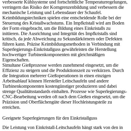
verbesserte Kühlsysteme und fortschrittliche Temperaturregelungen,
verringern das Risiko der Korngrenzenbildung und verbessern die
mechanische Leistung und Lebensdauer der Schaufel.
Keimbildungstechniken
spielen eine entscheidende Rolle bei der
Steuerung des Kristallwachstums. Ein Impfkristall wird am Boden
der Form eingebracht, um die Bildung eines Einkristalls zu
initiieren. Die Ausrichtung und Integrität des Impfkristalls sind
kritisch, da jede Abweichung zu Sekundärkörnern oder Defekten
führen kann. Präzise Keimbildungsmethoden in Verbindung mit
Superlegierungs-Einkristallguss
gewährleisten die Herstellung
hochwertiger Turbinenkomponenten mit gleichmäßigen
Eigenschaften.
Simultane Gießprozesse
werden zunehmend eingesetzt, um die
Effizienz zu steigern und die Produktionszeit zu verkürzen. Durch
die Integration mehrerer Gießoperationen in einen einzigen
Arbeitsablauf können Hersteller Leitschaufeln und andere
Turbinenkomponenten kostengünstiger produzieren und dabei
strenge Qualitätsstandards einhalten. Prozesse wie
Superlegierungs-
CNC-Bearbeitung
werden oft nach dem Gießen eingesetzt, um die
Präzision und Oberflächengüte dieser Hochleistungsteile zu
erreichen.
Geeignete Superlegierungen für den Einkristallguss
Die Leistung von Einkristall-Leitschaufeln hängt stark von den in