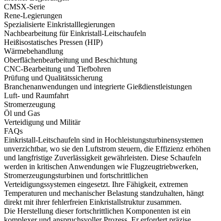
CMSX-Serie
Rene-Legierungen
Spezialisierte Einkristalllegierungen
Nachbearbeitung für Einkristall-Leitschaufeln
Heißisostatisches Pressen (HIP)
Wärmebehandlung
Oberflächenbearbeitung und Beschichtung
CNC-Bearbeitung und Tiefbohren
Prüfung und Qualitätssicherung
Branchenanwendungen und integrierte Gießdienstleistungen
Luft- und Raumfahrt
Stromerzeugung
Öl und Gas
Verteidigung und Militär
FAQs
Einkristall-Leitschaufeln sind in Hochleistungsturbinensystemen
unverzichtbar, wo sie den Luftstrom steuern, die Effizienz erhöhen
und langfristige Zuverlässigkeit gewährleisten. Diese Schaufeln
werden in kritischen Anwendungen wie
Flugzeugtriebwerken
,
Stromerzeugungsturbinen und fortschrittlichen
Verteidigungssystemen eingesetzt. Ihre Fähigkeit, extremen
Temperaturen und mechanischer Belastung standzuhalten, hängt
direkt mit ihrer fehlerfreien
Einkristallstruktur
zusammen.
Die Herstellung dieser fortschrittlichen Komponenten ist ein
komplexer und anspruchsvoller Prozess. Er erfordert präzise