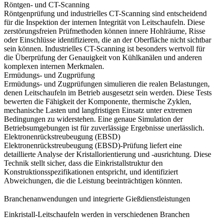
Röntgen- und CT-Scanning
Röntgenprüfung
und industrielles
CT-Scanning
sind entscheidend
für die Inspektion der internen Integrität von Leitschaufeln. Diese
zerstörungsfreien Prüfmethoden können innere Hohlräume, Risse
oder Einschlüsse identifizieren, die an der Oberfläche nicht sichtbar
sein können. Industrielles CT-Scanning ist besonders wertvoll für
die Überprüfung der Genauigkeit von Kühlkanälen und anderen
komplexen internen Merkmalen.
Ermüdungs- und Zugprüfung
Ermüdungs-
und
Zugprüfungen
simulieren die realen Belastungen,
denen Leitschaufeln im Betrieb ausgesetzt sein werden. Diese Tests
bewerten die Fähigkeit der Komponente, thermische Zyklen,
mechanische Lasten und langfristigen Einsatz unter extremen
Bedingungen zu widerstehen. Eine genaue Simulation der
Betriebsumgebungen ist für zuverlässige Ergebnisse unerlässlich.
Elektronenrückstreubeugung (EBSD)
Elektronenrückstreubeugung (EBSD)
-Prüfung liefert eine
detaillierte Analyse der Kristallorientierung und -ausrichtung. Diese
Technik stellt sicher, dass die Einkristallstruktur den
Konstruktionsspezifikationen entspricht, und identifiziert
Abweichungen, die die Leistung beeinträchtigen könnten.
Branchenanwendungen und integrierte Gießdienstleistungen
Einkristall-Leitschaufeln werden in verschiedenen Branchen