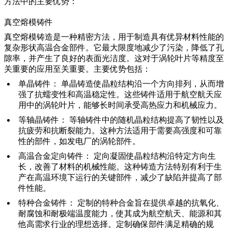
方法中的主要优势：
真空熔模铸件
真空熔模铸造是一种精密方法，用于制造具有优异材料性能的
复杂形状高温合金部件。它最大限度地减少了污染，降低了孔
隙率，并产生了良好的表面光洁度。这对于涡轮叶片等精度至
关重要的应用至关重要。主要优势包括：
单晶铸件：
单晶铸造使晶粒结构沿一个方向排列，从而增
强了抗蠕变性和高温稳定性。这些铸件适用于航空航天应
用中的涡轮叶片，能够长时间承受高热应力和机械应力。
等轴晶铸件：
等轴铸件中的随机晶粒结构提高了韧性以及
抗疲劳和抗断裂能力。这种方法适用于需要高强度和可靠
性的部件，如发电厂的涡轮部件。
高温合金定向铸件：
定向凝固使晶粒结构沿特定方向生
长，改善了材料的机械性能。这种铸造方法特别有利于生
产在高温环境下运行的关键部件，减少了缺陷并提高了部
件性能。
特种合金铸件：
定制的特种合金旨在提供卓越的抗氧化、
耐腐蚀和耐极端温度能力，使其成为航空航天、能源和其
他高需求行业的理想选择。定制确保部件满足精确的规