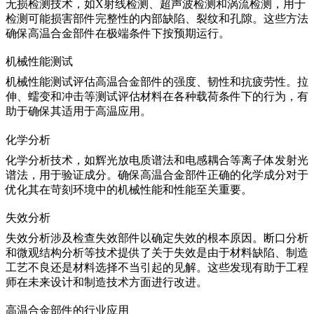
无损检测技术，如
X射线检测
、
超声波检测
和涡流检测，用于
检测可能损害部件完整性的内部缺陷、裂纹和孔隙。这些方法
确保高温合金部件在极端条件下按预期运行。
机械性能测试
机械性能测试评估高温合金部件的强度、韧性和抗疲劳性。
拉
伸
、
蠕变
和冲击等测试评估材料在各种载荷条件下的行为，有
助于确保其适用于高温应用。
化学分析
化学分析技术，如
辉光放电质谱法
和
电感耦合等离子体发射光
谱法
，用于验证成分。确保高温合金部件正确的化学成分对于
优化其在苛刻环境中的机械性能和性能至关重要。
失效分析
失效分析涉及检查失效部件以确定失效的根本原因。
断口分析
和微观结构分析等技术提供了关于失效是由于材料缺陷、制造
工艺不良还是材料选择不当引起的见解。这些发现有助于工程
师在未来设计和制造技术方面进行改进。
高温合金部件的行业应用