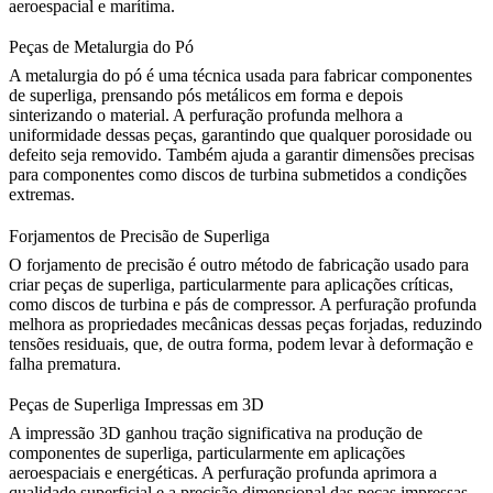
aeroespacial e marítima.
Peças de Metalurgia do Pó
A
metalurgia do pó
é uma técnica usada para fabricar componentes
de superliga, prensando pós metálicos em forma e depois
sinterizando o material. A perfuração profunda melhora a
uniformidade dessas peças, garantindo que qualquer porosidade ou
defeito seja removido. Também ajuda a garantir dimensões precisas
para componentes como
discos de turbina
submetidos a condições
extremas.
Forjamentos de Precisão de Superliga
O
forjamento de precisão
é outro método de fabricação usado para
criar peças de superliga, particularmente para aplicações críticas,
como discos de turbina e pás de compressor. A perfuração profunda
melhora as propriedades mecânicas dessas peças forjadas, reduzindo
tensões residuais, que, de outra forma, podem levar à deformação e
falha prematura.
Peças de Superliga Impressas em 3D
A
impressão 3D
ganhou tração significativa na produção de
componentes de superliga, particularmente em aplicações
aeroespaciais e energéticas. A perfuração profunda aprimora a
qualidade superficial e a precisão dimensional das peças impressas