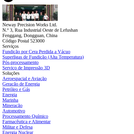
Neway Precision Works Ltd.
N.º 3, Rua Industrial Oeste de Lefushan
Fenggang, Dongguan, China
Código Postal 523000
Serviços
Fundição por Cera Perdida a Vácuo
Superligas de Fundição (Alta Temperatura)
Pós-processamento
Serviço de Impressão 3D
Soluções
Aeroespacial e Aviação
Geração de Energia
Petróleo e Gás
Energia
Marinha
Mineração
Automotivo
Processamento Químico
Farmacêutica e Alimentar
Militar e Defesa
Energia Nuclear