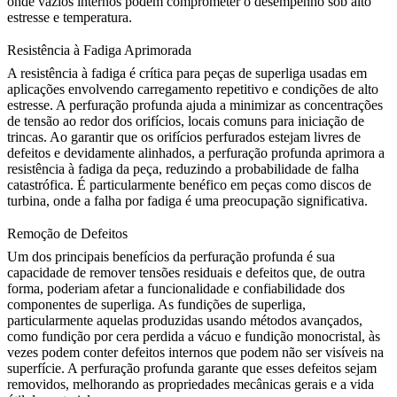
onde vazios internos podem comprometer o desempenho sob alto
estresse e temperatura.
Resistência à Fadiga Aprimorada
A resistência à fadiga é crítica para peças de superliga usadas em
aplicações envolvendo carregamento repetitivo e condições de alto
estresse. A perfuração profunda ajuda a minimizar as concentrações
de tensão ao redor dos orifícios, locais comuns para iniciação de
trincas. Ao garantir que os orifícios perfurados estejam livres de
defeitos e devidamente alinhados, a perfuração profunda aprimora a
resistência à fadiga da peça, reduzindo a probabilidade de falha
catastrófica. É particularmente benéfico em peças como
discos de
turbina
, onde a falha por fadiga é uma preocupação significativa.
Remoção de Defeitos
Um dos principais benefícios da perfuração profunda é sua
capacidade de remover tensões residuais e defeitos que, de outra
forma, poderiam afetar a funcionalidade e confiabilidade dos
componentes de superliga. As fundições de superliga,
particularmente aquelas produzidas usando métodos avançados,
como
fundição por cera perdida a vácuo
e
fundição monocristal
, às
vezes podem conter defeitos internos que podem não ser visíveis na
superfície. A perfuração profunda garante que esses defeitos sejam
removidos, melhorando as propriedades mecânicas gerais e a vida