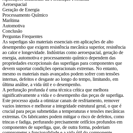
Aeroespacial
Geração de Energia
Processamento Químico
Marítima
Automotiva
Conclusão
Perguntas Frequentes
As superligas são materiais essenciais em aplicações de alto
desempenho que exigem resistência mecânica superior, resistência
ao calor e longevidade. Indústrias como
aeroespacial
,
geração de
energia
,
automotiva
e
processamento químico
dependem das
propriedades excepcionais das superligas para componentes que
devem suportar condições operacionais extremas. No entanto,
mesmo os materiais mais avançados podem sofrer com tensões
internas, defeitos e desgaste ao longo do tempo, limitando, em
última análise, a vida útil e o desempenho.
A
perfuração profunda
é uma técnica crítica que melhora
significativamente a vida e o desempenho das peças de superliga.
Este processo ajuda a otimizar canais de resfriamento, remover
vazios internos e melhorar a integridade estrutural geral, o que é
crucial para peças submetidas a temperaturas e tensões mecânicas
extremas. Os fabricantes podem mitigar o risco de defeitos, como
trincas e fadiga, perfurando precisamente orifícios profundos em
componentes de superliga, que, de outra forma, poderiam
comprometer a funcionalidade e a vida útil do componente.