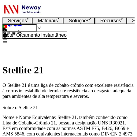
Serviços
Materiais
Soluções
Recursos
S
Português
Obter Orçamento Instantâneo
Stellite 21
O Stellite 21 é uma liga de cobalto-crômio com excelente resistência
à corrosão, estabilidade térmica e resistência ao desgaste, adequada
para ambientes de alta temperatura e severos.
Sobre o Stellite 21
Nome e Nome Equivalente:
Stellite 21, também conhecido como
Liga de Cobalto-Crômio 21
, possui a designação UNS
R30021
.
Está em conformidade com as normas
ASTM F75, B426, B659
e
AMS 5846
, com equivalentes internacionais como
DIN/EN 2.4973