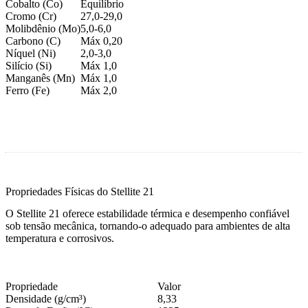
Cobalto (Co)
Equilíbrio
Cromo (Cr)
27,0-29,0
Molibdênio (Mo)
5,0-6,0
Carbono (C)
Máx 0,20
Níquel (Ni)
2,0-3,0
Silício (Si)
Máx 1,0
Manganês (Mn)
Máx 1,0
Ferro (Fe)
Máx 2,0
Propriedades Físicas do Stellite 21
O Stellite 21 oferece estabilidade térmica e desempenho confiável
sob tensão mecânica, tornando-o adequado para ambientes de alta
temperatura e corrosivos.
Propriedade
Valor
Densidade (g/cm³)
8,33