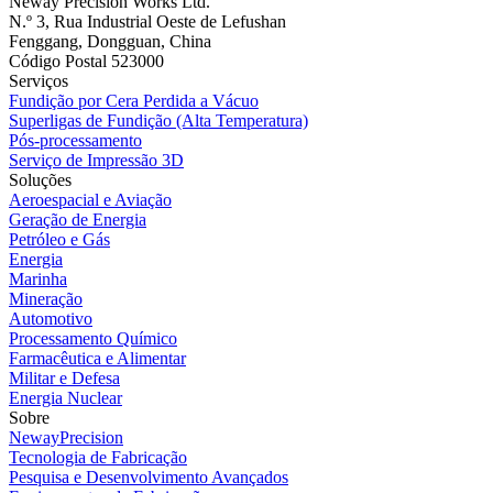
Neway Precision Works Ltd.
N.º 3, Rua Industrial Oeste de Lefushan
Fenggang, Dongguan, China
Código Postal 523000
Serviços
Fundição por Cera Perdida a Vácuo
Superligas de Fundição (Alta Temperatura)
Pós-processamento
Serviço de Impressão 3D
Soluções
Aeroespacial e Aviação
Geração de Energia
Petróleo e Gás
Energia
Marinha
Mineração
Automotivo
Processamento Químico
Farmacêutica e Alimentar
Militar e Defesa
Energia Nuclear
Sobre
NewayPrecision
Tecnologia de Fabricação
Pesquisa e Desenvolvimento Avançados