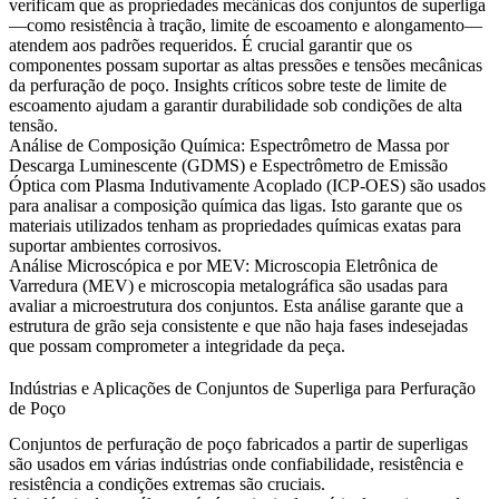
verificam que as propriedades mecânicas dos conjuntos de superliga
—como resistência à tração, limite de escoamento e alongamento—
atendem aos padrões requeridos. É crucial garantir que os
componentes possam suportar as altas pressões e tensões mecânicas
da perfuração de poço. Insights críticos sobre
teste de limite de
escoamento
ajudam a garantir durabilidade sob condições de alta
tensão.
Análise de Composição Química
:
Espectrômetro de Massa por
Descarga Luminescente (GDMS) e
Espectrômetro de Emissão
Óptica com Plasma Indutivamente Acoplado (ICP-OES)
são usados
para analisar a composição química das ligas. Isto garante que os
materiais utilizados tenham as propriedades químicas exatas para
suportar ambientes corrosivos.
Análise Microscópica e por MEV
: Microscopia Eletrônica de
Varredura (MEV) e
microscopia metalográfica
são usadas para
avaliar a microestrutura dos conjuntos. Esta análise garante que a
estrutura de grão seja consistente e que não haja fases indesejadas
que possam comprometer a integridade da peça.
Indústrias e Aplicações de Conjuntos de Superliga para Perfuração
de Poço
Conjuntos de perfuração de poço fabricados a partir de superligas
são usados em várias indústrias onde confiabilidade, resistência e
resistência a condições extremas são cruciais.