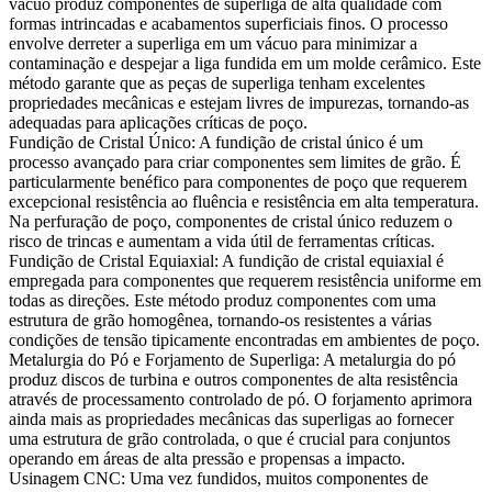
vácuo produz componentes de superliga de alta qualidade com
formas intrincadas e acabamentos superficiais finos. O processo
envolve derreter a
superliga em um vácuo
para minimizar a
contaminação e despejar a liga fundida em um molde cerâmico. Este
método garante que as peças de superliga tenham excelentes
propriedades mecânicas e estejam livres de impurezas, tornando-as
adequadas para aplicações críticas de poço.
Fundição de Cristal Único
:
A fundição de cristal único é um
processo avançado para criar componentes sem limites de grão. É
particularmente benéfico para componentes de poço que requerem
excepcional resistência ao fluência e resistência em alta temperatura.
Na perfuração de poço, componentes de cristal único reduzem o
risco de trincas e aumentam a vida útil de ferramentas críticas.
Fundição de Cristal Equiaxial
:
A fundição de cristal equiaxial é
empregada para componentes que requerem resistência uniforme em
todas as direções. Este método produz componentes com uma
estrutura de grão homogênea, tornando-os resistentes a várias
condições de tensão tipicamente encontradas em ambientes de poço.
Metalurgia do Pó
e
Forjamento de Superliga
:
A metalurgia do pó
produz discos de turbina e outros componentes de alta resistência
através de processamento controlado de pó. O forjamento aprimora
ainda mais as propriedades mecânicas das superligas ao fornecer
uma estrutura de grão controlada, o que é crucial para conjuntos
operando em áreas de alta pressão e propensas a impacto.
Usinagem CNC
:
Uma vez fundidos, muitos componentes de