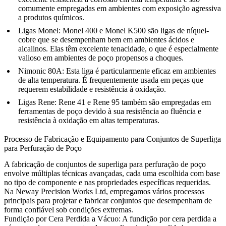
comumente empregadas em ambientes com exposição agressiva
a produtos químicos.
Ligas Monel
:
Monel 400
e
Monel K500
são ligas de níquel-
cobre que se desempenham bem em ambientes ácidos e
alcalinos. Elas têm excelente tenacidade, o que é especialmente
valioso em ambientes de poço propensos a choques.
Nimonic 80A
:
Esta liga é particularmente eficaz em ambientes
de alta temperatura. É frequentemente usada em peças que
requerem estabilidade e resistência à oxidação.
Ligas Rene
:
Rene 41
e
Rene 95
também são empregadas em
ferramentas de poço devido à sua resistência ao fluência e
resistência à oxidação em altas temperaturas.
Processo de Fabricação e Equipamento para Conjuntos de Superliga
para Perfuração de Poço
A fabricação de conjuntos de superliga para perfuração de poço
envolve múltiplas técnicas avançadas, cada uma escolhida com base
no tipo de componente e nas propriedades específicas requeridas.
Na Neway Precision Works Ltd, empregamos vários processos
principais para projetar e fabricar conjuntos que desempenham de
forma confiável sob condições extremas.
Fundição por Cera Perdida a Vácuo
:
A fundição por cera perdida a