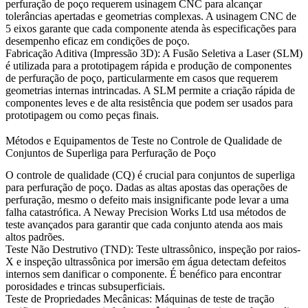
perfuração de poço requerem usinagem CNC para alcançar
tolerâncias apertadas e geometrias complexas. A
usinagem CNC de
5 eixos
garante que cada componente atenda às especificações para
desempenho eficaz em condições de poço.
Fabricação Aditiva (Impressão 3D)
: A Fusão Seletiva a Laser (SLM)
é utilizada para a prototipagem rápida e produção de componentes
de perfuração de poço, particularmente em casos que requerem
geometrias internas intrincadas. A SLM permite a criação rápida de
componentes leves e de alta resistência que podem ser usados para
prototipagem ou como peças finais.
Métodos e Equipamentos de Teste no Controle de Qualidade de
Conjuntos de Superliga para Perfuração de Poço
O controle de qualidade (CQ) é crucial para conjuntos de superliga
para perfuração de poço. Dadas as altas apostas das operações de
perfuração, mesmo o defeito mais insignificante pode levar a uma
falha catastrófica. A Neway Precision Works Ltd usa métodos de
teste avançados para garantir que cada conjunto atenda aos mais
altos padrões.
Teste Não Destrutivo (TND)
:
Teste
ultrassônico, inspeção por raios-
X e
inspeção ultrassônica por imersão em água
detectam defeitos
internos sem danificar o componente. É benéfico para encontrar
porosidades e trincas subsuperficiais.
Teste de Propriedades Mecânicas
:
Máquinas de teste de tração