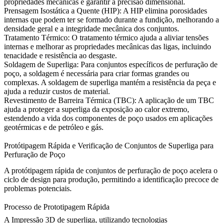
propriedades mecânicas e garantir a precisão dimensional.
Prensagem Isostática a Quente (HIP)
: A
HIP
elimina porosidades
internas que podem ter se formado durante a fundição, melhorando a
densidade geral e a integridade mecânica dos conjuntos.
Tratamento Térmico
:
O
tratamento térmico
ajuda a aliviar tensões
internas e melhorar as propriedades mecânicas das ligas, incluindo
tenacidade e resistência ao desgaste.
Soldagem de Superliga
:
Para conjuntos específicos de perfuração de
poço, a
soldagem
é necessária para criar formas grandes ou
complexas. A soldagem de superliga mantém a resistência da peça e
ajuda a reduzir custos de material.
Revestimento de Barreira Térmica (TBC)
: A aplicação de um
TBC
ajuda a proteger a superliga da exposição ao calor extremo,
estendendo a vida dos componentes de poço usados em aplicações
geotérmicas e de petróleo e gás.
Protótipagem Rápida e Verificação de Conjuntos de Superliga para
Perfuração de Poço
A
protótipagem rápida
de conjuntos de perfuração de poço acelera o
ciclo de design para produção, permitindo a identificação precoce de
problemas potenciais.
Processo de Prototipagem Rápida
A
Impressão 3D de superliga
,
utilizando tecnologias