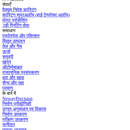
सेवाएँ
वैक्यूम निवेश कास्टिंग
कास्टिंग सुपरअलॉय (हाई टेम्परेचर अलॉय)
पोस्ट प्रोसेसिंग
3डी प्रिंटिंग सेवा
समाधान
एयरोस्पेस और एविएशन
विद्युत उत्पादन
तेल और गैस
ऊर्जा
समुद्री
खनन
ऑटोमोबाइल
रासायनिक प्रसंस्करण
दवा और खाद्य
सैन्य और रक्षा
परमाणु
के बारे में
NewayPrecision
निर्माण प्रौद्योगिकी
उन्नत अनुसंधान एवं विकास
निर्माण उपकरण
परीक्षण उपकरण
भागीदार
मामला अध्ययन