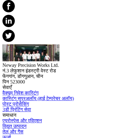
Neway Precision Works Ltd.
नं.3 लेफुशान इंडस्ट्री वेस्ट रोड
फेंगगांग, डोंगगुआन, चीन
पिन 523000
सेवाएँ
वैक्यूम निवेश कास्टिंग
कास्टिंग सुपरअलॉय (हाई टेम्परेचर अलॉय)
पोस्ट प्रोसेसिंग
3डी प्रिंटिंग सेवा
समाधान
एयरोस्पेस और एविएशन
विद्युत उत्पादन
तेल और गैस
ऊर्जा