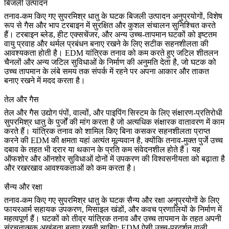
बिजली उत्पादन
तनाव-कम किए गए सुपरमिश्र धातु के घटक बिजली उत्पादन अनुप्रयोगों, विशेष
रूप से गैस और भाप टरबाइन में सुरक्षित और कुशल संचालन सुनिश्चित करते
हैं। टरबाइन ब्लेड, हीट एक्सचेंजर, और अन्य उच्च-तापमान घटकों को इष्टतम
वायु प्रवाह और थर्मल प्रबंधन बनाए रखने के लिए सटीक सहनशीलता की
आवश्यकता होती है। EDM यांत्रिक तनाव को कम करते हुए जटिल शीतलन
चैनलों और अन्य जटिल सुविधाओं के निर्माण की अनुमति देता है, जो घटक को
उच्च तापमान के लंबे समय तक संपर्क में रहने पर अपना आकार और ताकत
बनाए रखने में मदद करता है।
तेल और गैस
तेल और गैस उद्योग
पंपों, वाल्वों, और पाइपिंग सिस्टम के लिए संक्षारण-प्रतिरोधी
सुपरमिश्र धातु के पुर्जों की मांग करता है जो अत्यधिक संक्षारक वातावरण में काम
करते हैं। यांत्रिक तनाव को शामिल किए बिना कसकर सहनशीलता प्राप्त
करने की EDM की क्षमता यहां अत्यंत मूल्यवान है, क्योंकि तनाव-मुक्त पुर्जे उच्च
दबाव के तहत भी दरार या थकान के प्रति कम संवेदनशील होते हैं। यह
ऑफशोर और ऑनशोर सुविधाओं
दोनों में उपकरण की विश्वसनीयता को बढ़ाता है
और रखरखाव आवश्यकताओं को कम करता है।
सैन्य और रक्षा
तनाव-कम किए गए सुपरमिश्र धातु के घटक सैन्य और रक्षा अनुप्रयोगों के लिए
फायरआर्म सहायक उपकरण, मिसाइल खंडों, और कवच प्रणालियों के निर्माण में
महत्वपूर्ण हैं। घटकों को तीव्र यांत्रिक तनाव और उच्च तापमान के तहत अपनी
संरचनात्मक अखंडता बनाए रखनी चाहिए; EDM ऐसी उच्च-प्रदर्शन वाली