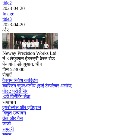
title2
2023-04-20
Image
title3
2023-04-20
और
Neway Precision Works Ltd.
नं.3 लेफुशान इंडस्ट्री वेस्ट रोड
फेंगगांग, डोंगगुआन, चीन
पिन 523000
सेवाएँ
वैक्यूम निवेश कास्टिंग
कास्टिंग सुपरअलॉय (हाई टेम्परेचर अलॉय)
पोस्ट प्रोसेसिंग
3डी प्रिंटिंग सेवा
समाधान
एयरोस्पेस और एविएशन
विद्युत उत्पादन
तेल और गैस
ऊर्जा
समुद्री
खनन