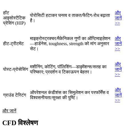
हॉट
और
पोरोसिटी हटाकर घनत्व व ताकत/फैटिग-रोध बढ़ाता
आइसोस्टैटिक
जानें
है।
प्रेसिंग (HIP)
>>
माइक्रोस्ट्रक्चर/मैकेनिकल गुणों का ऑप्टिमाइज़ेशन
और
हीट-ट्रीटमेंट
—हार्डनेस, toughness, strength को मांग अनुसार
जानें
सेट।
>>
और
मशीनिंग, कोटिंग, पॉलिशिंग—डाइमेंशन्स/सतह का
पोस्ट-प्रोसेसिंग
जानें
परिष्कार; प्रदर्शन व टिकाऊपन बेहतर।
>>
और
ऑपरेशनल कंडीशंस का सिमुलेशन कर परफॉर्मेंस व
ग्राउंड टेस्टिंग
जानें
विश्वसनीयता/सुरक्षा की पुष्टि।
>>
और जानें
CFD विश्लेषण