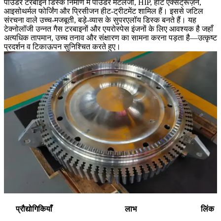
पाउडर टरबाइन डिस्क निर्माण में पाउडर मेटलर्जी, HIP, हॉट एक्सट्रूज़न,
आइसोथर्मल फोर्जिंग और प्रिसीजन हीट-ट्रीटमेंट शामिल हैं। इससे जटिल
संरचना वाले उच्च-मजबूती, बड़े-व्यास के सुपरएलॉय डिस्क बनते हैं। यह
टेक्नोलॉजी उन्नत गैस टरबाइनों और एयरोस्पेस इंजनों के लिए आवश्यक है जहाँ
अत्यधिक तापमान, उच्च तनाव और संक्षारण का सामना करना पड़ता है—उत्कृष्ट
प्रदर्शन व टिकाऊपन सुनिश्चित करते हुए।
प्रौद्योगिकियाँ
लाभ
लिंक