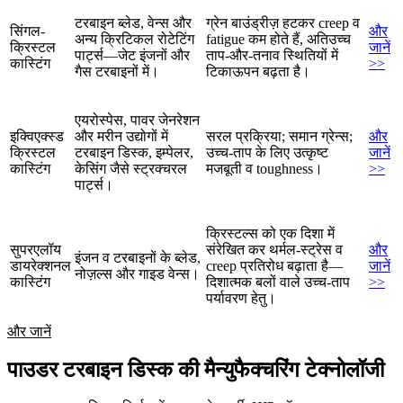
टरबाइन ब्लेड, वेन्स और
ग्रेन बाउंड्रीज़ हटकर creep व
सिंगल-
और
अन्य क्रिटिकल रोटेटिंग
fatigue कम होते हैं, अतिउच्च
क्रिस्टल
जानें
पार्ट्स—जेट इंजनों और
ताप-और-तनाव स्थितियों में
कास्टिंग
>>
गैस टरबाइनों में।
टिकाऊपन बढ़ता है।
एयरोस्पेस, पावर जेनरेशन
इक्विएक्स्ड
और मरीन उद्योगों में
सरल प्रक्रिया; समान ग्रेन्स;
और
क्रिस्टल
टरबाइन डिस्क, इम्पेलर,
उच्च-ताप के लिए उत्कृष्ट
जानें
कास्टिंग
केसिंग जैसे स्ट्रक्चरल
मजबूती व toughness।
>>
पार्ट्स।
क्रिस्टल्स को एक दिशा में
सुपरएलॉय
संरेखित कर थर्मल-स्ट्रेस व
और
इंजन व टरबाइनों के ब्लेड,
डायरेक्शनल
creep प्रतिरोध बढ़ाता है—
जानें
नोज़ल्स और गाइड वेन्स।
कास्टिंग
दिशात्मक बलों वाले उच्च-ताप
>>
पर्यावरण हेतु।
और जानें
पाउडर टरबाइन डिस्क की मैन्युफैक्चरिंग टेक्नोलॉजी