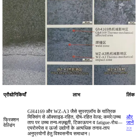
प्रौद्योगिकियाँ
लाभ
लिंक
GH4169 और WZ-A3 जैसे सुपरएलॉय के यांत्रिक
मिक्सिंग से ऑक्साइड-रहित, दोष-रहित वेल्ड; कमरे/उच्च
और
फ्रिक्शन
ताप पर उच्च तन्य-मज़बूती, टिकाऊपन व fatigue-रोध—
जानें
वेल्डिंग
एयरोस्पेस व ऊर्जा उद्योगों के अत्यधिक तनाव-ताप
>>
अनुप्रयोगों हेतु विश्वसनीय समाधान।