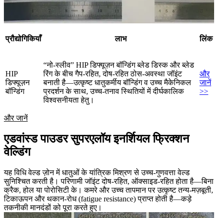
प्रौद्योगिकियाँ
लाभ
लिंक
“नो-स्लीव” HIP डिफ्यूज़न बॉन्डिंग ब्लेड डिस्क और ब्लेड
HIP
रिंग के बीच गैप-रहित, दोष-रहित ठोस-अवस्था जॉइंट
और
डिफ्यूज़न
बनाती है—उत्कृष्ट धातुकर्मीय बॉन्डिंग व उच्च मैकेनिकल
जानें
बॉन्डिंग
प्रदर्शन के साथ, उच्च-तनाव स्थितियों में दीर्घकालिक
>>
विश्वसनीयता हेतु।
और जानें
एडवांस्ड पाउडर सुपरएलॉय इनर्शियल फ्रिक्शन
वेल्डिंग
यह विधि वेल्ड ज़ोन में धातुओं के यांत्रिक मिश्रण से उच्च-गुणवत्ता वेल्ड
सुनिश्चित करती है। परिणामी जॉइंट दोष-रहित, ऑक्साइड-रहित होता है—बिना
क्रैक, होल या पोरोसिटी के। कमरे और उच्च तापमान पर उत्कृष्ट तन्य-मज़बूती,
टिकाऊपन और थकान-रोध (fatigue resistance) प्राप्त होती है—कड़े
तकनीकी मानदंडों को पूरा करते हुए।