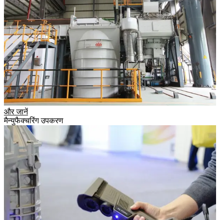
और जानें
मैन्युफैक्चरिंग उपकरण