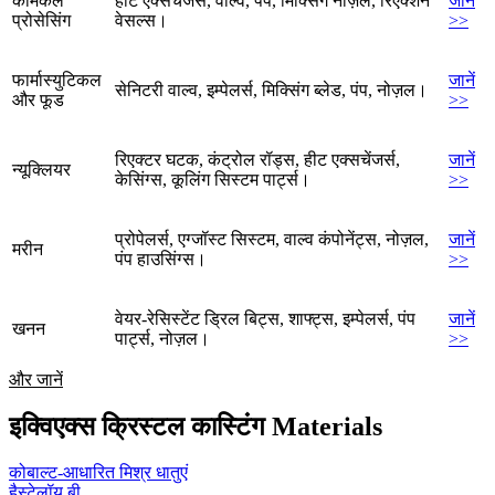
केमिकल
हीट एक्सचेंजर्स, वाल्व, पंप, मिक्सिंग नोज़ल, रिएक्शन
जानें
प्रोसेसिंग
वेसल्स।
>>
फार्मास्युटिकल
जानें
सेनिटरी वाल्व, इम्पेलर्स, मिक्सिंग ब्लेड, पंप, नोज़ल।
और फूड
>>
रिएक्टर घटक, कंट्रोल रॉड्स, हीट एक्सचेंजर्स,
जानें
न्यूक्लियर
केसिंग्स, कूलिंग सिस्टम पार्ट्स।
>>
प्रोपेलर्स, एग्जॉस्ट सिस्टम, वाल्व कंपोनेंट्स, नोज़ल,
जानें
मरीन
पंप हाउसिंग्स।
>>
वेयर-रेसिस्टेंट ड्रिल बिट्स, शाफ्ट्स, इम्पेलर्स, पंप
जानें
खनन
पार्ट्स, नोज़ल।
>>
और जानें
इक्विएक्स क्रिस्टल कास्टिंग Materials
कोबाल्ट-आधारित मिश्र धातुएं
हैस्टेलॉय बी