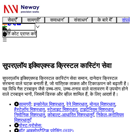
सेवाएँ
सामग्री
समाधान
संसाधन
के बारे में
संपर्क
हिन्दी
तुरंत कोट प्राप्त करें
सुपरएलॉय इक्विएक्स्ड क्रिस्टल कास्टिंग सेवा
सुपरएलॉय इक्विएक्स्ड क्रिस्टल कास्टिंग सेवा समान, दानेदार क्रिस्टल
संरचना वाले घटक बनाती है, जो यांत्रिक ताकत और टिकाऊपन को बढ़ाती है।
यह विधि गैस टरबाइन जैसे उच्च-ताप, उच्च-तनाव वाले वातावरण में उपयोग होने
वाले टरबाइन भागों, जिसमें डिस्क और व्हील शामिल हैं, के लिए आदर्श है।
सामग्री
:
इन्कोनेल मिश्रधातु
,
रेने मिश्रधातु
,
मोनल मिश्रधातु
,
हैस्टेलॉय मिश्रधातु
,
स्टेलाइट मिश्रधातु
,
टाइटेनियम मिश्रधातु
,
निमोनिक मिश्रधातु
,
कोबाल्ट-आधारित मिश्रधातुएँ
,
निकेल-क्रोमियम
मिश्रधातुएँ
पोस्ट-प्रोसेस:
हॉट आइसोस्टैटिक प्रेसिंग (HIP)