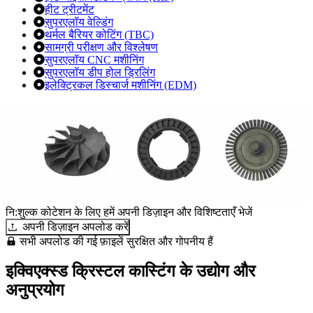
हीट ट्रीटमेंट
सुपरएलॉय वेल्डिंग
थर्मल बैरियर कोटिंग (TBC)
सामग्री परीक्षण और विश्लेषण
सुपरएलॉय CNC मशीनिंग
सुपरएलॉय डीप होल ड्रिलिंग
इलेक्ट्रिकल डिस्चार्ज मशीनिंग (EDM)
नि:शुल्क कोटेशन के लिए हमें अपनी डिज़ाइन और विशिष्टताएँ भेजें
अपनी डिज़ाइन अपलोड करें
सभी अपलोड की गई फ़ाइलें सुरक्षित और गोपनीय हैं
इक्विएक्स्ड क्रिस्टल कास्टिंग के उद्योग और
अनुप्रयोग