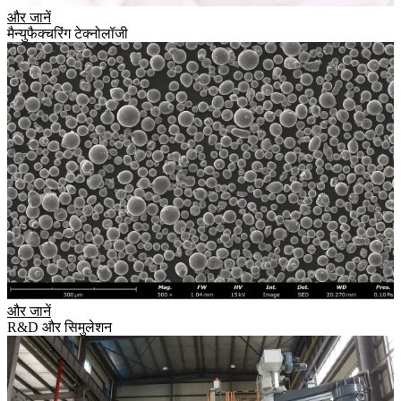
और जानें
मैन्युफैक्चरिंग टेक्नोलॉजी
और जानें
R&D और सिमुलेशन