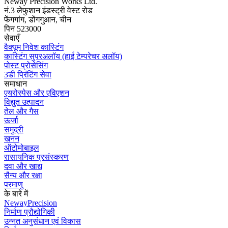
Neway Precision Works Ltd.
नं.3 लेफुशान इंडस्ट्री वेस्ट रोड
फेंगगांग, डोंगगुआन, चीन
पिन 523000
सेवाएँ
वैक्यूम निवेश कास्टिंग
कास्टिंग सुपरअलॉय (हाई टेम्परेचर अलॉय)
पोस्ट प्रोसेसिंग
3डी प्रिंटिंग सेवा
समाधान
एयरोस्पेस और एविएशन
विद्युत उत्पादन
तेल और गैस
ऊर्जा
समुद्री
खनन
ऑटोमोबाइल
रासायनिक प्रसंस्करण
दवा और खाद्य
सैन्य और रक्षा
परमाणु
के बारे में
NewayPrecision
निर्माण प्रौद्योगिकी
उन्नत अनुसंधान एवं विकास