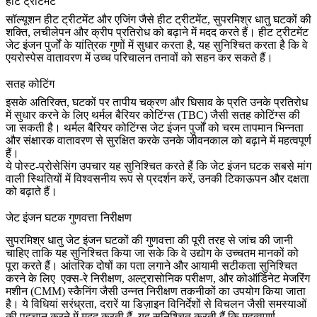
हीट ट्रीटमेंट
सॉल्यूशन हीट ट्रीटमेंट और एजिंग जैसे हीट ट्रीटमेंट, सुपरमिश्र धातु घटकों की
शक्ति, लचीलेपन और क्रीप प्रतिरोध को बढ़ाने में मदद करते हैं।
हीट ट्रीटमेंट
जेट इंजन पुर्जों के यांत्रिक गुणों में सुधार करता है, यह सुनिश्चित करता है कि वे
एयरोस्पेस वातावरण में उच्च परिचालन तनावों को सहन कर सकते हैं।
सतह कोटिंग
इसके अतिरिक्त, घटकों पर तापीय चक्रण और घिसाव के प्रति उनके प्रतिरोध
में सुधार करने के लिए थर्मल बैरियर कोटिंग्स (TBC) जैसी सतह कोटिंग्स की
जा सकती है।
थर्मल बैरियर कोटिंग्स
जेट इंजन पुर्जों को चरम तापमान भिन्नता
और संक्षारक वातावरण से सुरक्षित करके उनके जीवनकाल को बढ़ाने में महत्वपूर्ण
हैं।
ये पोस्ट-प्रोसेसिंग उपचार यह सुनिश्चित करते हैं कि जेट इंजन घटक सबसे मांग
वाली स्थितियों में विश्वसनीय रूप से प्रदर्शन करें, उनकी टिकाऊपन और दक्षता
को बढ़ाते हैं।
जेट इंजन घटक गुणवत्ता निरीक्षण
सुपरमिश्र धातु जेट इंजन घटकों की गुणवत्ता की पूरी तरह से जांच की जानी
चाहिए ताकि यह सुनिश्चित किया जा सके कि वे उद्योग के उच्चतम मानकों को
पूरा करते हैं। आंतरिक दोषों का पता लगाने और आयामी सटीकता सुनिश्चित
करने के लिए
एक्स-रे निरीक्षण
,
अल्ट्रासोनिक परीक्षण
, और
कोऑर्डिनेट मेजरिंग
मशीन (CMM)
स्कैनिंग जैसी उन्नत निरीक्षण तकनीकों का उपयोग किया जाता
है। ये विधियां सरंध्रता, दरारें या डिज़ाइन विनिर्देशों से विचलन जैसी समस्याओं
की पहचान करने में मदद करती हैं, यह सुनिश्चित करती हैं कि महत्वपूर्ण