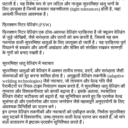
घटाती है। यह विशेष रूप से उन जटिल और नाजुक सुपरमिश्र धातु भागों के
लिए उपयुक्त है जिनमें कसकर सहनशीलता (tight tolerances) होती है, जहां
आयामी स्थिरता
आवश्यक है।
फ्रिक्शन स्टिर वेल्डिंग (FSW)
फ्रिक्शन स्टिर वेल्डिंग
एक ठोस-अवस्था वेल्डिंग प्रक्रिया है जो फ्यूजन वेल्डिंग
से जुड़े जोखिमों, जैसे सरंध्रता और दरारों को कम करती है, जिससे यह कम
गलनांक वाली सुपरमिश्र धातुओं के लिए उपयुक्त हो जाती है। यह प्रक्रिया पूर्ण
पिघलने से बचकर और अपनी अखंडता और शक्ति को संरक्षित रखकर सामग्री
के गुणों को बनाए रखती है।
सुपरमिश्र धातु वेल्डिंग में नवाचार
सुपरमिश्र धातुओं की वेल्डिंग में अक्सर तापीय तनाव, दरारें, और सरंध्रता जैसी
समस्याओं को दूर करना शामिल होता है।
अनुकूली वेल्डिंग तकनीकें (adaptive
welding technologies)
जैसे नवाचार, जो तापमान और वेल्ड गति जैसे
पैरामीटरों पर रियल-टाइम नियंत्रण सक्षम करते हैं, ने सुपरमिश्र धातु वेल्डिंग की
गुणवत्ता और विश्वसनीयता को काफी बढ़ाया है। इसके अलावा,
स्वचालित
वेल्डिंग रोबोट
सटीकता को बढ़ाते हैं, यह सुनिश्चित करते हुए कि प्रत्येक वेल्ड
सुसंगत हो और
एयरोस्पेस
और
पावर जनरेशन
जैसे महत्वपूर्ण अनुप्रयोगों के लिए
आवश्यक विनिर्देशों का पालन करे।
इन उन्नत वेल्डिंग तकनीकों और नवाचारों को एकीकृत करके, निर्माता सुपरमिश्र
धातु घटकों में विश्वसनीय, उच्च-गुणवत्ता वाली वेल्ड प्राप्त कर सकते हैं, जो मांग
वाले वातावरण में इष्टतम प्रदर्शन सुनिश्चित करते हैं।