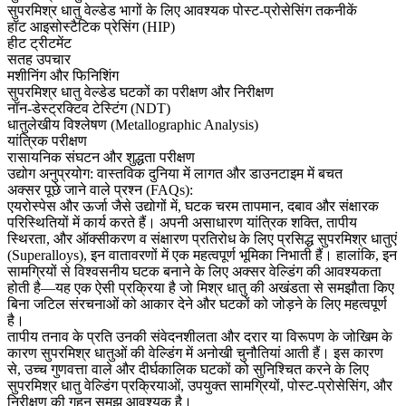
सुपरमिश्र धातु वेल्डेड भागों के लिए आवश्यक पोस्ट-प्रोसेसिंग तकनीकें
हॉट आइसोस्टैटिक प्रेसिंग (HIP)
हीट ट्रीटमेंट
सतह उपचार
मशीनिंग और फिनिशिंग
सुपरमिश्र धातु वेल्डेड घटकों का परीक्षण और निरीक्षण
नॉन-डेस्ट्रक्टिव टेस्टिंग (NDT)
धातुलेखीय विश्लेषण (Metallographic Analysis)
यांत्रिक परीक्षण
रासायनिक संघटन और शुद्धता परीक्षण
उद्योग अनुप्रयोग: वास्तविक दुनिया में लागत और डाउनटाइम में बचत
अक्सर पूछे जाने वाले प्रश्न (FAQs):
एयरोस्पेस
और
ऊर्जा
जैसे उद्योगों में, घटक चरम तापमान, दबाव और संक्षारक
परिस्थितियों में कार्य करते हैं। अपनी असाधारण यांत्रिक शक्ति, तापीय
स्थिरता, और ऑक्सीकरण व संक्षारण प्रतिरोध के लिए प्रसिद्ध
सुपरमिश्र धातुएं
(Superalloys)
, इन वातावरणों में एक महत्वपूर्ण भूमिका निभाती हैं। हालांकि, इन
सामग्रियों से विश्वसनीय घटक बनाने के लिए अक्सर
वेल्डिंग
की आवश्यकता
होती है—यह एक ऐसी प्रक्रिया है जो मिश्र धातु की अखंडता से समझौता किए
बिना जटिल संरचनाओं को आकार देने और घटकों को जोड़ने के लिए महत्वपूर्ण
है।
तापीय तनाव के प्रति उनकी संवेदनशीलता और दरार या विरूपण के जोखिम के
कारण सुपरमिश्र धातुओं की वेल्डिंग में अनोखी चुनौतियां आती हैं। इस कारण
से, उच्च गुणवत्ता वाले और दीर्घकालिक घटकों को सुनिश्चित करने के लिए
सुपरमिश्र धातु वेल्डिंग प्रक्रियाओं, उपयुक्त सामग्रियों,
पोस्ट-प्रोसेसिंग
, और
निरीक्षण की गहन समझ आवश्यक है।