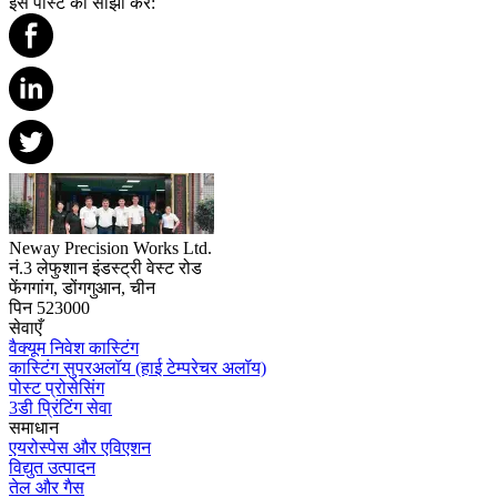
इस पोस्ट को साझा करें:
Neway Precision Works Ltd.
नं.3 लेफुशान इंडस्ट्री वेस्ट रोड
फेंगगांग, डोंगगुआन, चीन
पिन 523000
सेवाएँ
वैक्यूम निवेश कास्टिंग
कास्टिंग सुपरअलॉय (हाई टेम्परेचर अलॉय)
पोस्ट प्रोसेसिंग
3डी प्रिंटिंग सेवा
समाधान
एयरोस्पेस और एविएशन
विद्युत उत्पादन
तेल और गैस