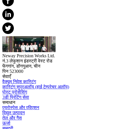
Neway Precision Works Ltd.
नं.3 लेफुशान इंडस्ट्री वेस्ट रोड
फेंगगांग, डोंगगुआन, चीन
पिन 523000
सेवाएँ
वैक्यूम निवेश कास्टिंग
कास्टिंग सुपरअलॉय (हाई टेम्परेचर अलॉय)
पोस्ट प्रोसेसिंग
3डी प्रिंटिंग सेवा
समाधान
एयरोस्पेस और एविएशन
विद्युत उत्पादन
तेल और गैस
ऊर्जा
समुद्री