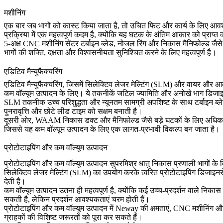
मशीनिंग
एक बार जब भागों को कास्ट किया जाता है, तो उचित फिट और कार्य के लिए
प्रक्रिया में एक महत्वपूर्ण कदम है, क्योंकि यह घटक के अंतिम आकार को प्राप्त 
5-अक्ष CNC मशीनिंग
सेंटर टर्बाइन ब्लेड, नोजल रिंग और निकास मैनिफोल्ड ज
भागों की शक्ति, दक्षता और विश्वसनीयता सुनिश्चित करने के लिए महत्वपूर्ण है।
एडिटिव मैन्युफैक्चरिंग
एडिटिव मैन्युफैक्चरिंग
, जिसमें सिलेक्टिव लेजर मेल्टिंग (SLM) और वायर और आर्क 
कम वॉल्यूम उत्पादन के लिए। ये तकनीकें जटिल ज्यामिति और अनोखे भाग डिजाइन को त
SLM तकनीक उच्च परिशुद्धता और न्यूनतम सामग्री अपशिष्ट के साथ टर्बाइन ब्लेड
पुनरावृत्ति और छोटे लीड टाइम को सक्षम बनाती है।
दूसरी ओर, WAAM निकास डक्ट और मैनिफोल्ड जैसे बड़े घटकों के लिए अधिक
जिससे यह कम वॉल्यूम उत्पादन के लिए एक लागत-प्रभावी विकल्प बन जाता है।
प्रोटोटाइपिंग और कम वॉल्यूम उत्पादन
प्रोटोटाइपिंग और कम वॉल्यूम उत्पादन
सुपरमिश्र धातु निकास प्रणाली भागों
के व
सिलेक्टिव लेजर मेल्टिंग (SLM)
का उपयोग करके त्वरित प्रोटोटाइपिंग डिजाइनरों
देती है।
कम वॉल्यूम उत्पादन उतना ही महत्वपूर्ण है, क्योंकि कई उच्च-प्रदर्शन वाले निकास प्
सकती है, लेकिन प्रदर्शन आवश्यकताएं चरम होती हैं।
प्रोटोटाइपिंग और कम वॉल्यूम उत्पादन में Neway की क्षमताएं,
CNC मशीनिंग
और 
ग्राहकों की विशिष्ट जरूरतों को पूरा कर सकते हैं।