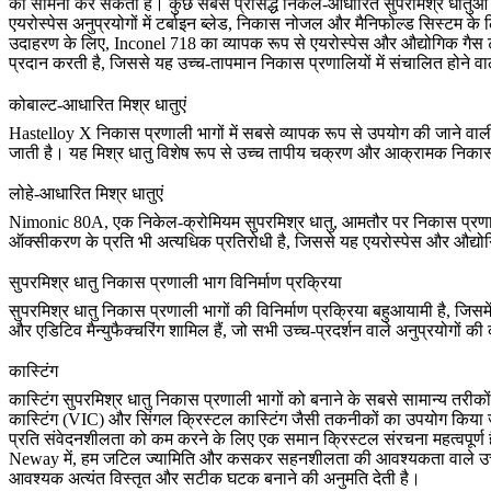
का सामना कर सकती हैं। कुछ सबसे प्रसिद्ध निकेल-आधारित सुपरमिश्र धातुओं 
एयरोस्पेस अनुप्रयोगों में टर्बाइन ब्लेड, निकास नोजल और मैनिफोल्ड सिस्टम के 
उदाहरण के लिए,
Inconel 718
का व्यापक रूप से एयरोस्पेस और औद्योगिक गैस 
प्रदान करती है, जिससे यह उच्च-तापमान निकास प्रणालियों में संचालित होने वाल
कोबाल्ट-आधारित मिश्र धातुएं
Hastelloy X
निकास प्रणाली भागों में सबसे व्यापक रूप से उपयोग की जाने वा
जाती है। यह मिश्र धातु विशेष रूप से उच्च तापीय चक्रण और आक्रामक निकास गैस
लोहे-आधारित मिश्र धातुएं
Nimonic 80A
, एक निकेल-क्रोमियम सुपरमिश्र धातु, आमतौर पर निकास प्रणाल
ऑक्सीकरण के प्रति भी अत्यधिक प्रतिरोधी है, जिससे यह एयरोस्पेस और औद्योग
सुपरमिश्र धातु निकास प्रणाली भाग विनिर्माण प्रक्रिया
सुपरमिश्र धातु निकास प्रणाली भागों की विनिर्माण प्रक्रिया बहुआयामी है, जि
और
एडिटिव मैन्युफैक्चरिंग
शामिल हैं, जो सभी उच्च-प्रदर्शन वाले अनुप्रयोगों की कठ
कास्टिंग
कास्टिंग सुपरमिश्र धातु निकास प्रणाली भागों को बनाने के सबसे सामान्य तरीको
कास्टिंग
(VIC) और
सिंगल क्रिस्टल कास्टिंग
जैसी तकनीकों का उपयोग किया जात
प्रति संवेदनशीलता को कम करने के लिए एक समान क्रिस्टल संरचना महत्वपूर्ण 
Neway में, हम जटिल ज्यामिति और कसकर सहनशीलता की आवश्यकता वाले उच्
आवश्यक अत्यंत विस्तृत और सटीक घटक बनाने की अनुमति देती है।