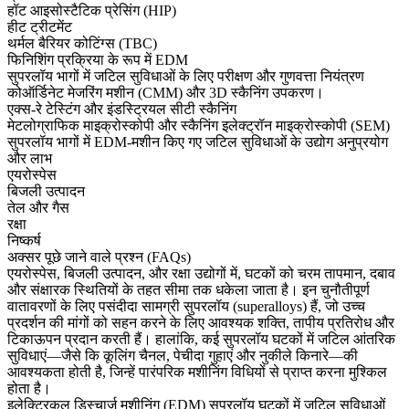
हॉट आइसोस्टैटिक प्रेसिंग (HIP)
हीट ट्रीटमेंट
थर्मल बैरियर कोटिंग्स (TBC)
फिनिशिंग प्रक्रिया के रूप में EDM
सुपरलॉय भागों में जटिल सुविधाओं के लिए परीक्षण और गुणवत्ता नियंत्रण
कोऑर्डिनेट मेजरिंग मशीन (CMM) और 3D स्कैनिंग उपकरण।
एक्स-रे टेस्टिंग और इंडस्ट्रियल सीटी स्कैनिंग
मेटलोग्राफिक माइक्रोस्कोपी और स्कैनिंग इलेक्ट्रॉन माइक्रोस्कोपी (SEM)
सुपरलॉय भागों में EDM-मशीन किए गए जटिल सुविधाओं के उद्योग अनुप्रयोग
और लाभ
एयरोस्पेस
बिजली उत्पादन
तेल और गैस
रक्षा
निष्कर्ष
अक्सर पूछे जाने वाले प्रश्न (FAQs)
एयरोस्पेस
,
बिजली उत्पादन
, और
रक्षा
उद्योगों में, घटकों को चरम तापमान, दबाव
और संक्षारक स्थितियों के तहत सीमा तक धकेला जाता है। इन चुनौतीपूर्ण
वातावरणों के लिए पसंदीदा सामग्री
सुपरलॉय (superalloys)
हैं, जो उच्च
प्रदर्शन की मांगों को सहन करने के लिए आवश्यक शक्ति, तापीय प्रतिरोध और
टिकाऊपन प्रदान करती हैं। हालांकि, कई सुपरलॉय घटकों में जटिल आंतरिक
सुविधाएं—जैसे कि कूलिंग चैनल, पेचीदा गुहाएं और नुकीले किनारे—की
आवश्यकता होती है, जिन्हें पारंपरिक मशीनिंग विधियों से प्राप्त करना मुश्किल
होता है।
इलेक्ट्रिकल डिस्चार्ज मशीनिंग (EDM)
सुपरलॉय घटकों में जटिल सुविधाओं