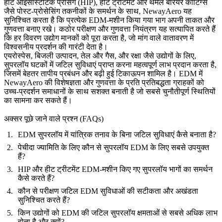
हॉट आइसोस्टैटिक प्रेसिंग (HIP), हीट ट्रीटमेंट और थर्मल बैरियर कोटिंग्स
जैसे पोस्ट-प्रोसेसिंग तकनीकों के समर्थन के साथ, NewayAero यह
सुनिश्चित करता है कि प्रत्येक EDM-मशीन किया गया भाग अपनी ताकत और
गुणवत्ता बनाए रखे। कठोर परीक्षण और गुणवत्ता नियंत्रण यह सत्यापित करते हैं
कि हर विवरण उद्योग मानकों को पूरा करता है, जो मांग वाले वातावरण में
विश्वसनीय प्रदर्शन की गारंटी देता है।
एयरोस्पेस, बिजली उत्पादन, तेल और गैस, और रक्षा जैसे उद्योगों के लिए,
सुपरलॉय घटकों में जटिल सुविधाएं प्राप्त करना महत्वपूर्ण लाभ प्रदान करता है,
जिसमें बेहतर तापीय प्रबंधन और बढ़ी हुई टिकाऊपन शामिल है। EDM में
NewayAero की विशेषज्ञता और गुणवत्ता के प्रति प्रतिबद्धता ग्राहकों को
उच्च-प्रदर्शन समाधानों के साथ सशक्त बनाती है जो सबसे चुनौतीपूर्ण स्थितियों
का सामना कर सकते हैं।
अक्सर पूछे जाने वाले प्रश्न (FAQs)
EDM सुपरलॉय में यांत्रिक तनाव के बिना जटिल सुविधाएं कैसे बनाता है?
पेचीदा ज्यामिति के लिए कौन से सुपरलॉय EDM के लिए सबसे उपयुक्त
हैं?
HIP और हीट ट्रीटमेंट EDM-मशीन किए गए सुपरलॉय भागों का समर्थन
कैसे करते हैं?
कौन से परीक्षण जटिल EDM सुविधाओं की सटीकता और अखंडता
सुनिश्चित करते हैं?
किन उद्योगों को EDM की जटिल सुपरलॉय क्षमताओं से सबसे अधिक लाभ
होता है और क्यों?