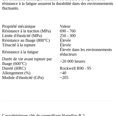
résistance à la fatigue assurent la durabilité dans des environnements
fluctuants.
Propriété mécanique
Valeur
Résistance à la traction (MPa)
690 - 760
Limite d'élasticité (MPa)
250 - 300
Résistance au fluage (800°C)
Élevée
Ténacité à la rupture
Élevée
Élevée dans les environnements
Résistance à la fatigue
réducteurs
Durée de vie avant rupture par
>20 000 heures
fluage (600°C)
Dureté (HRC)
Rockwell B90 - 95
Allongement (%)
~40
Module d'élasticité (GPa)
~205
Caractéristiques clés du superalliage Hastelloy B-2