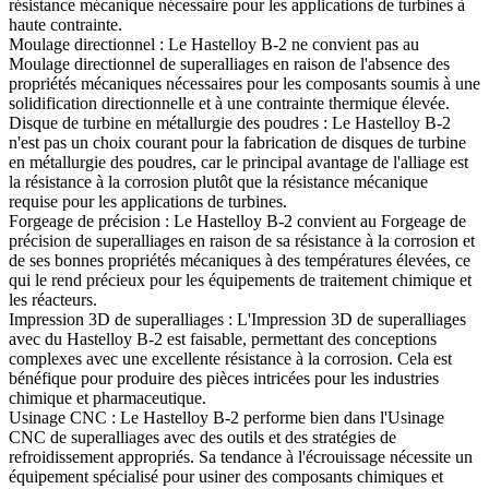
résistance mécanique nécessaire pour les applications de turbines à
haute contrainte.
Moulage directionnel :
Le Hastelloy B-2 ne convient pas au
Moulage directionnel de superalliages
en raison de l'absence des
propriétés mécaniques nécessaires pour les composants soumis à une
solidification directionnelle et à une contrainte thermique élevée.
Disque de turbine en métallurgie des poudres :
Le Hastelloy B-2
n'est pas un choix courant pour la fabrication de
disques de turbine
en métallurgie des poudres
, car le principal avantage de l'alliage est
la résistance à la corrosion plutôt que la résistance mécanique
requise pour les applications de turbines.
Forgeage de précision :
Le Hastelloy B-2 convient au
Forgeage de
précision de superalliages
en raison de sa résistance à la corrosion et
de ses bonnes propriétés mécaniques à des températures élevées, ce
qui le rend précieux pour les équipements de traitement chimique et
les réacteurs.
Impression 3D de superalliages :
L'
Impression 3D de superalliages
avec du Hastelloy B-2 est faisable, permettant des conceptions
complexes avec une excellente résistance à la corrosion. Cela est
bénéfique pour produire des pièces intricées pour les industries
chimique et pharmaceutique.
Usinage CNC :
Le Hastelloy B-2 performe bien dans l'
Usinage
CNC de superalliages
avec des outils et des stratégies de
refroidissement appropriés. Sa tendance à l'écrouissage nécessite un
équipement spécialisé pour usiner des composants chimiques et