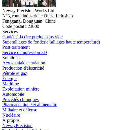
Neway Precision Works Ltd.
N°3, route industrielle Ouest Lefushan
Fenggang, Dongguan, Chine
Code postal 523000
Services
Coulée à la cire perdue sous vide
Superalliages de fonderie (alliages haute température)
Post-traitement
Service d'impression 3D
Solutions
Aérospatiale et aviation
Production d'électricité
Pétrole et gaz
Énergie
Maritime
Exploitation minière
Automobile
Procédés chimiques
Pharmaceutique et alimentaire
Militaire et défense
Nucléaire
À propos
NewayPrecision