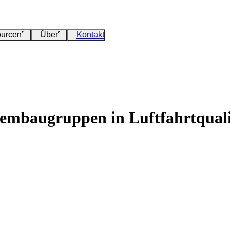
urcen
Über
Kontakt
tembaugruppen in Luftfahrtquali