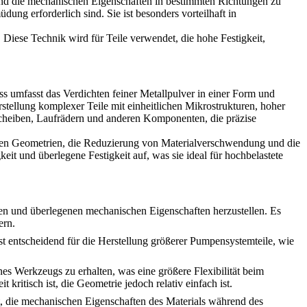
n und die mechanischen Eigenschaften in bestimmten Richtungen zu
ung erforderlich sind. Sie ist besonders vorteilhaft in
Diese Technik wird für Teile verwendet, die hohe Festigkeit,
s umfasst das Verdichten feiner Metallpulver in einer Form und
rstellung komplexer Teile mit einheitlichen Mikrostrukturen, hoher
scheiben, Laufrädern und anderen Komponenten, die präzise
exen Geometrien, die Reduzierung von Materialverschwendung und die
t und überlegene Festigkeit auf, was sie ideal für hochbelastete
n und überlegenen mechanischen Eigenschaften herzustellen. Es
ern.
st entscheidend für die Herstellung größerer Pumpensystemteile, wie
 Werkzeugs zu erhalten, was eine größere Flexibilität beim
itisch ist, die Geometrie jedoch relativ einfach ist.
ft, die mechanischen Eigenschaften des Materials während des