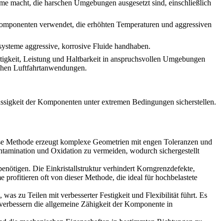
eme macht, die harschen Umgebungen ausgesetzt sind, einschließlich
mkomponenten verwendet, die erhöhten Temperaturen und aggressiven
ysteme aggressive, korrosive Fluide handhaben.
stigkeit, Leistung und Haltbarkeit in anspruchsvollen Umgebungen
ischen Luftfahrtanwendungen.
lässigkeit der Komponenten unter extremen Bedingungen sicherstellen.
iese Methode erzeugt komplexe Geometrien mit engen Toleranzen und
amination und Oxidation zu vermeiden, wodurch sichergestellt
ötigen. Die Einkristallstruktur verhindert Korngrenzdefekte,
rofitieren oft von dieser Methode, die ideal für hochbelastete
 was zu Teilen mit verbesserter Festigkeit und Flexibilität führt. Es
 verbessern die allgemeine Zähigkeit der Komponente in