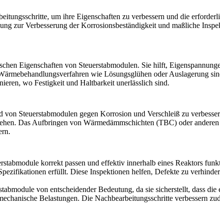
tungsschritte, um ihre Eigenschaften zu verbessern und die erforderlic
lung
zur Verbesserung der Korrosionsbeständigkeit und
maßliche Inspe
ischen Eigenschaften von Steuerstabmodulen. Sie hilft, Eigenspannunge
s. Wärmebehandlungsverfahren wie
Lösungsglühen
oder Auslagerung sind
ren, wo Festigkeit und Haltbarkeit unerlässlich sind.
d von Steuerstabmodulen gegen Korrosion und Verschleiß zu verbessern
stehen. Das Aufbringen von
Wärmedämmschichten (TBC)
oder anderen
ern.
erstabmodule korrekt passen und effektiv innerhalb eines Reaktors funk
d Spezifikationen erfüllt. Diese Inspektionen helfen, Defekte zu verhin
bmodule von entscheidender Bedeutung, da sie sicherstellt, dass die en
 mechanische Belastungen. Die
Nachbearbeitungsschritte
verbessern zud