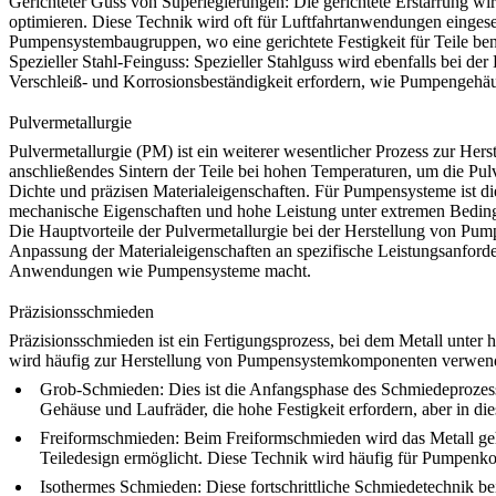
Gerichteter Guss von Superlegierungen
:
Die gerichtete Erstarrung wi
optimieren. Diese Technik wird oft für Luftfahrtanwendungen eingeset
Pumpensystembaugruppen, wo eine gerichtete Festigkeit für Teile ben
Spezieller Stahl-Feinguss:
Spezieller Stahlguss wird ebenfalls bei de
Verschleiß- und Korrosionsbeständigkeit erfordern, wie Pumpengehäu
Pulvermetallurgie
Pulvermetallurgie
(PM) ist ein weiterer wesentlicher Prozess zur Her
anschließendes Sintern der Teile bei hohen Temperaturen, um die Pulve
Dichte und präzisen Materialeigenschaften. Für Pumpensysteme ist d
mechanische Eigenschaften und hohe Leistung unter extremen Bedin
Die Hauptvorteile der Pulvermetallurgie bei der Herstellung von P
Anpassung der Materialeigenschaften an spezifische Leistungsanforde
Anwendungen wie Pumpensysteme macht.
Präzisionsschmieden
Präzisionsschmieden
ist ein Fertigungsprozess, bei dem Metall unt
wird häufig zur Herstellung von Pumpensystemkomponenten verwendet
Grob-Schmieden
: Dies ist die Anfangsphase des Schmiedeprozess
Gehäuse und Laufräder, die hohe Festigkeit erfordern, aber in d
Freiformschmieden
: Beim Freiformschmieden wird das Metall ge
Teiledesign ermöglicht. Diese Technik wird häufig für Pumpenkomp
Isothermes Schmieden
: Diese fortschrittliche Schmiedetechnik b