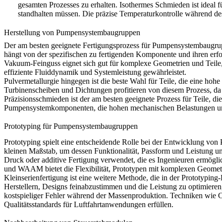
gesamten Prozesses zu erhalten.
Isothermes Schmieden
ist ideal
standhalten müssen. Die präzise Temperaturkontrolle während des 
Herstellung von Pumpensystembaugruppen
Der am besten geeignete Fertigungsprozess für Pumpensystembaugrupp
hängt von der spezifischen zu fertigenden Komponente und ihren erf
Vakuum-Feinguss
eignet sich gut für komplexe Geometrien und Teile
effiziente Fluiddynamik und Systemleistung gewährleistet.
Pulvermetallurgie
hingegen ist die beste Wahl für Teile, die eine hoh
Turbinenscheiben und Dichtungen profitieren von diesem Prozess, da e
Präzisionsschmieden
ist der am besten geeignete Prozess für Teile, di
Pumpensystemkomponenten, die hohen mechanischen Belastungen un
Prototyping für Pumpensystembaugruppen
Prototyping spielt eine entscheidende Rolle bei der Entwicklung vo
kleinen Maßstab, um dessen Funktionalität, Passform und Leistung 
Druck
oder
additive Fertigung
verwendet, die es Ingenieuren ermöglic
und
WAAM
bietet die Flexibilität, Prototypen mit komplexen Geome
Kleinserienfertigung
ist eine weitere Methode, die in der Prototypi
Herstellern, Designs feinabzustimmen und die Leistung zu optimieren,
kostspieliger Fehler während der Massenproduktion. Techniken wie
C
Qualitätsstandards für Luftfahrtanwendungen erfüllen.