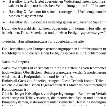
Hastelloy C-276
: Bietet überlegenen Widerstand gegen Lochfraß
solcher in der petrochemischen Verarbeitung und in Luftfahrtan
Hastelloy X
: Bekannt für seine hervorragende Hochtemperaturfe
Medien ausgesetzt sind.
Hastelloy B-3
: Besonders beständig gegen reduzierende Säuren,
Durch die Auswahl der richtigen Superlegierung können Hersteller si
beibehalten. Diese Materialien und präzisen Fertigungsprozesse gewä
Typischer Herstellungsprozess für Superlegierungsteile
Die Herstellung von Pumpensystembaugruppen in Luftfahrtqualität umf
Nachfolgend sind die typischen Fertigungsprozesse für Hochtemperatu
Vakuum-Feinguss
Vakuum-Feinguss
ist entscheidend für die Herstellung von Kompone
hochwertigen Oberflächen. Beim Gussprozess werden Superlegierung
wird, dass das Endprodukt rein und fehlerfrei ist.
Einkristall-Guss von Superlegierungen
:
Diese Technik kommt Teilen zu
welche die mechanischen Eigenschaften des Materials beeinträchtigen
Komponenten ist.
Gleichachsiger Kristallguss von Superlegierungen
:
Bei diesem Verfahre
wird häufig für Teile verwendet, die thermischen Zyklen und hohen 
Pumpensystemen, insbesondere unter zyklischen Belastungsbedingun