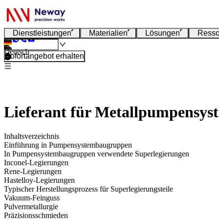
Dienstleistungen
Materialien
Lösungen
Resso
Deutsch
Sofortangebot erhalten
Lieferant für Metallpumpensys
Inhaltsverzeichnis
Einführung in Pumpensystembaugruppen
In Pumpensystembaugruppen verwendete Superlegierungen
Inconel-Legierungen
Rene-Legierungen
Hastelloy-Legierungen
Typischer Herstellungsprozess für Superlegierungsteile
Vakuum-Feinguss
Pulvermetallurgie
Präzisionsschmieden