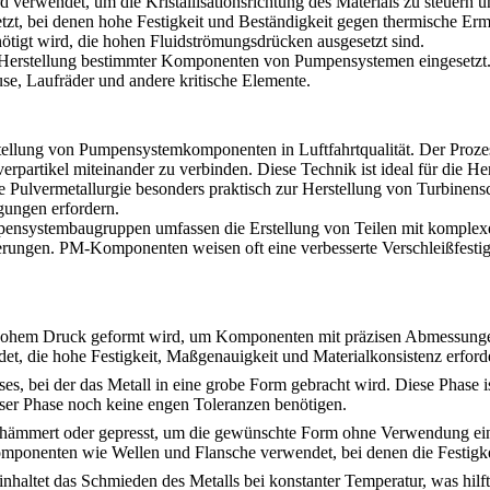
rd verwendet, um die Kristallisationsrichtung des Materials zu steuer
zt, bei denen hohe Festigkeit und Beständigkeit gegen thermische Ermüd
ötigt wird, die hohen Fluidströmungsdrücken ausgesetzt sind.
r Herstellung bestimmter Komponenten von Pumpensystemen eingesetzt. 
se, Laufräder und andere kritische Elemente.
stellung von Pumpensystemkomponenten in Luftfahrtqualität. Der Prozes
rpartikel miteinander zu verbinden. Diese Technik ist ideal für die He
ie Pulvermetallurgie besonders praktisch zur Herstellung von Turbinen
gungen erfordern.
umpensystembaugruppen umfassen die Erstellung von Teilen mit kompl
rungen. PM-Komponenten weisen oft eine verbesserte Verschleißfestigkei
er hohem Druck geformt wird, um Komponenten mit präzisen Abmessunge
, die hohe Festigkeit, Maßgenauigkeit und Materialkonsistenz erford
es, bei der das Metall in eine grobe Form gebracht wird. Diese Phase i
ieser Phase noch keine engen Toleranzen benötigen.
hämmert oder gepresst, um die gewünschte Form ohne Verwendung eines
onenten wie Wellen und Flansche verwendet, bei denen die Festigkeit kr
einhaltet das Schmieden des Metalls bei konstanter Temperatur, was hil