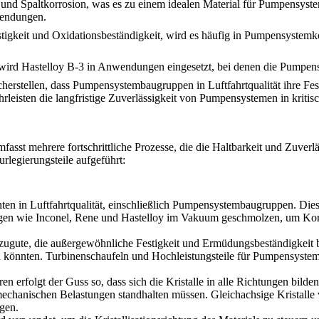
 und Spaltkorrosion, was es zu einem idealen Material für Pumpensyst
wendungen.
stigkeit und Oxidationsbeständigkeit, wird es häufig in Pumpensyste
 wird Hastelloy B-3 in Anwendungen eingesetzt, bei denen die Pumpens
cherstellen, dass Pumpensystembaugruppen in Luftfahrtqualität ihre Fe
hrleisten die langfristige Zuverlässigkeit von Pumpensystemen in krit
asst mehrere fortschrittliche Prozesse, die die Haltbarkeit und Zuver
rlegierungsteile aufgeführt:
nten in Luftfahrtqualität, einschließlich Pumpensystembaugruppen. D
en wie Inconel, Rene und Hastelloy im Vakuum geschmolzen, um Kont
gute, die außergewöhnliche Festigkeit und Ermüdungsbeständigkeit ben
 könnten. Turbinenschaufeln und Hochleistungsteile für Pumpensysteme p
n erfolgt der Guss so, dass sich die Kristalle in alle Richtungen bilden,
mechanischen Belastungen standhalten müssen. Gleichachsige Kristalle
gen.