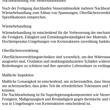
Nachbearbeitung von Steuerstabmodulen
Nach der Fertigung durchlaufen Steuerstabmodule mehrere Nachbearbei
Wärmebehandlung
zum Abbau von Spannungen,
Oberflächenverede
Spezifikationen entsprechen.
Wärmebehandlung
Wärmebehandlung
ist entscheidend für die Verbesserung der mechan
die Festigkeit, Zähigkeit und Ermüdungsbeständigkeit des Material
Hochtemperatur-Umgebungen von Kernreaktoren zuverlässig funktionie
Oberflächenveredelung
Oberflächenveredelungstechniken sind wesentlich, um den Widerstan
ausgesetzt sind, Oxidation und strahlungsinduzierten Schäden wider
Bedrohungen zu schützen und ihre operative Lebensdauer zu verläng
Maßliche Inspektion
Maßliche Genauigkeit ist entscheidend, um sicherzustellen, dass Steu
um sicherzustellen, dass jedes Teil die erforderlichen Toleranzen un
könnten.
Die Nachbearbeitung ist für Superlegierungskomponenten wie Steuersta
Festigkeit, Maßgenauigkeit und Beständigkeit gegen thermische und
was in Umgebungen von Kernreaktoren entscheidend ist.