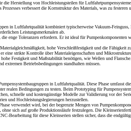
 für die Herstellung von Hochleistungsteilen für Luftfahrtpumpensyst
Prozesses verbessert die Kornstruktur des Materials, was zu festeren u
en in Luftfahrtqualität kombiniert typischerweise Vakuum-Feinguss, 
orderlichen Leistungsmerkmalen ab.
, die enge Toleranzen erfordern. Er ist ideal für Pumpenkomponenten w
e Materialgleichmäßigkeit, hohe Verschleißfestigkeit und die Fähigkeit 
r eine strikte Kontrolle über Materialeigenschaften und Mikrostruktur
e hohe Festigkeit und Maßstabilität benötigen, wie Wellen und Flansche. 
d extremen Betriebsbedingungen standhalten müssen.
n Pumpensystembaugruppen in Luftfahrtqualität. Diese Phase umfasst di
unter realen Bedingungen zu testen. Beim Prototyping für Pumpensyst
hen, schnelle und kostengünstige Modelle zur Validierung vor der Ser
trien und Hochleistungslegierungen herzustellen.
ng-Phase verwendet wird, bei der begrenzte Mengen von Pumpenkompone
 ohne sich auf große Produktionsläufe festzulegen. Die Kleinserienfer
NC-Bearbeitung
für diese Kleinserien stellen sicher, dass die endgül