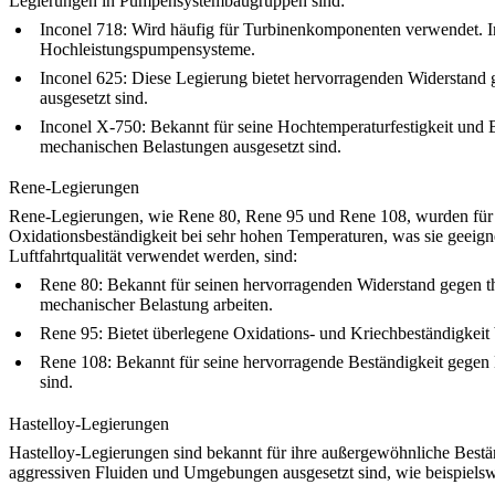
Legierungen in Pumpensystembaugruppen sind:
Inconel 718
: Wird häufig für Turbinenkomponenten verwendet. In
Hochleistungspumpensysteme.
Inconel 625
: Diese Legierung bietet hervorragenden Widerstand
ausgesetzt sind.
Inconel X-750
: Bekannt für seine Hochtemperaturfestigkeit und
mechanischen Belastungen ausgesetzt sind.
Rene-Legierungen
Rene-Legierungen
, wie Rene 80, Rene 95 und Rene 108, wurden für
Oxidationsbeständigkeit bei sehr hohen Temperaturen, was sie geeig
Luftfahrtqualität verwendet werden, sind:
Rene 80
: Bekannt für seinen hervorragenden Widerstand gegen 
mechanischer Belastung arbeiten.
Rene 95
: Bietet überlegene Oxidations- und Kriechbeständigkei
Rene 108
: Bekannt für seine hervorragende Beständigkeit geg
sind.
Hastelloy-Legierungen
Hastelloy-Legierungen
sind bekannt für ihre außergewöhnliche Best
aggressiven Fluiden und Umgebungen ausgesetzt sind, wie beispielsw