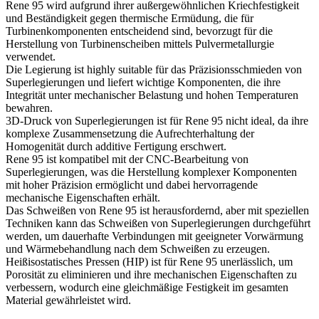
Rene 95 wird aufgrund ihrer außergewöhnlichen Kriechfestigkeit
und Beständigkeit gegen thermische Ermüdung, die für
Turbinenkomponenten entscheidend sind, bevorzugt für die
Herstellung von
Turbinenscheiben mittels Pulvermetallurgie
verwendet.
Die Legierung ist highly suitable für das
Präzisionsschmieden von
Superlegierungen
und liefert wichtige Komponenten, die ihre
Integrität unter mechanischer Belastung und hohen Temperaturen
bewahren.
3D-Druck von Superlegierungen
ist für Rene 95 nicht ideal, da ihre
komplexe Zusammensetzung die Aufrechterhaltung der
Homogenität durch additive Fertigung erschwert.
Rene 95 ist kompatibel mit der
CNC-Bearbeitung von
Superlegierungen
, was die Herstellung komplexer Komponenten
mit hoher Präzision ermöglicht und dabei hervorragende
mechanische Eigenschaften erhält.
Das Schweißen von Rene 95 ist herausfordernd, aber mit speziellen
Techniken kann das
Schweißen von Superlegierungen
durchgeführt
werden, um dauerhafte Verbindungen mit geeigneter Vorwärmung
und Wärmebehandlung nach dem Schweißen zu erzeugen.
Heißisostatisches Pressen (HIP)
ist für Rene 95 unerlässlich, um
Porosität zu eliminieren und ihre mechanischen Eigenschaften zu
verbessern, wodurch eine gleichmäßige Festigkeit im gesamten
Material gewährleistet wird.