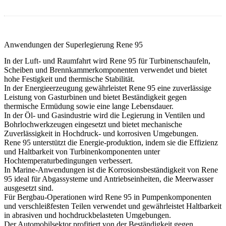
Anwendungen der Superlegierung Rene 95
In der
Luft- und Raumfahrt
wird Rene 95 für Turbinenschaufeln,
Scheiben und Brennkammerkomponenten verwendet und bietet
hohe Festigkeit und thermische Stabilität.
In der
Energieerzeugung
gewährleistet Rene 95 eine zuverlässige
Leistung von Gasturbinen und bietet Beständigkeit gegen
thermische Ermüdung sowie eine lange Lebensdauer.
In der
Öl- und Gasindustrie
wird die Legierung in Ventilen und
Bohrlochwerkzeugen eingesetzt und bietet mechanische
Zuverlässigkeit in Hochdruck- und korrosiven Umgebungen.
Rene 95 unterstützt die
Energie
-produktion, indem sie die Effizienz
und Haltbarkeit von Turbinenkomponenten unter
Hochtemperaturbedingungen verbessert.
In
Marine-Anwendungen
ist die Korrosionsbeständigkeit von Rene
95 ideal für Abgassysteme und Antriebseinheiten, die Meerwasser
ausgesetzt sind.
Für
Bergbau
-Operationen wird Rene 95 in Pumpenkomponenten
und verschleißfesten Teilen verwendet und gewährleistet Haltbarkeit
in abrasiven und hochdruckbelasteten Umgebungen.
Der
Automobilsektor
profitiert von der Beständigkeit gegen