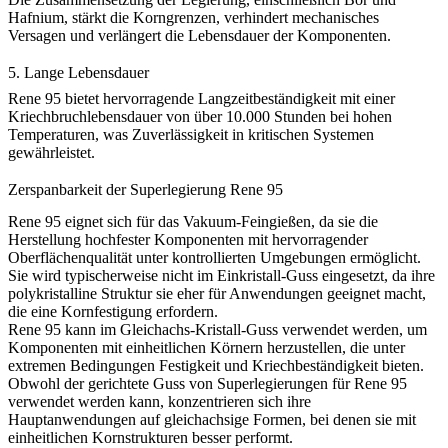
Hafnium, stärkt die Korngrenzen, verhindert mechanisches
Versagen und verlängert die Lebensdauer der Komponenten.
5. Lange Lebensdauer
Rene 95 bietet hervorragende Langzeitbeständigkeit mit einer
Kriechbruchlebensdauer von über 10.000 Stunden bei hohen
Temperaturen, was Zuverlässigkeit in kritischen Systemen
gewährleistet.
Zerspanbarkeit der Superlegierung Rene 95
Rene 95 eignet sich für das
Vakuum-Feingießen
, da sie die
Herstellung hochfester Komponenten mit hervorragender
Oberflächenqualität unter kontrollierten Umgebungen ermöglicht.
Sie wird typischerweise nicht im
Einkristall-Guss
eingesetzt, da ihre
polykristalline Struktur sie eher für Anwendungen geeignet macht,
die eine Kornfestigung erfordern.
Rene 95 kann im
Gleichachs-Kristall-Guss
verwendet werden, um
Komponenten mit einheitlichen Körnern herzustellen, die unter
extremen Bedingungen Festigkeit und Kriechbeständigkeit bieten.
Obwohl der
gerichtete Guss von Superlegierungen
für Rene 95
verwendet werden kann, konzentrieren sich ihre
Hauptanwendungen auf gleichachsige Formen, bei denen sie mit
einheitlichen Kornstrukturen besser performt.