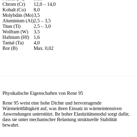
Chrom (Cr)
12,0 – 14,0
Kobalt (Co)
8,0
Molybdän (Mo)
3,5
Aluminium (Al)
2,5 – 3,5
Titan (Ti)
2,5 – 3,0
Wolfram (W)
3,5
Hafnium (Hf)
1,6
Tantal (Ta)
4,0
Bor (B)
Max. 0,02
Physikalische Eigenschaften von Rene 95
Rene 95 weist eine hohe Dichte und hervorragende
Wärmeleitfähigkeit auf, was ihren Einsatz in wärmeintensiven
Anwendungen unterstützt. Ihr hoher Elastizitätsmodul sorgt dafür,
dass sie unter mechanischer Belastung strukturelle Stabilität
bewahrt.