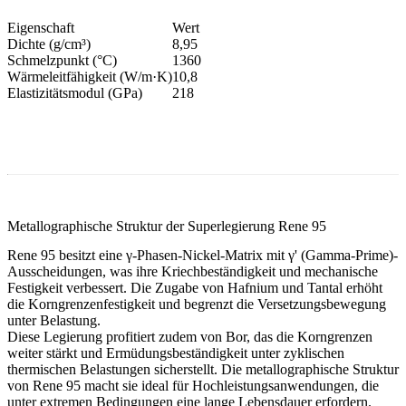
Eigenschaft
Wert
Dichte (g/cm³)
8,95
Schmelzpunkt (°C)
1360
Wärmeleitfähigkeit (W/m·K)
10,8
Elastizitätsmodul (GPa)
218
Metallographische Struktur der Superlegierung Rene 95
Rene 95 besitzt eine γ-Phasen-Nickel-Matrix mit γ' (Gamma-Prime)-
Ausscheidungen, was ihre Kriechbeständigkeit und mechanische
Festigkeit verbessert. Die Zugabe von Hafnium und Tantal erhöht
die Korngrenzenfestigkeit und begrenzt die Versetzungsbewegung
unter Belastung.
Diese Legierung profitiert zudem von Bor, das die Korngrenzen
weiter stärkt und Ermüdungsbeständigkeit unter zyklischen
thermischen Belastungen sicherstellt. Die metallographische Struktur
von Rene 95 macht sie ideal für Hochleistungsanwendungen, die
unter extremen Bedingungen eine lange Lebensdauer erfordern.