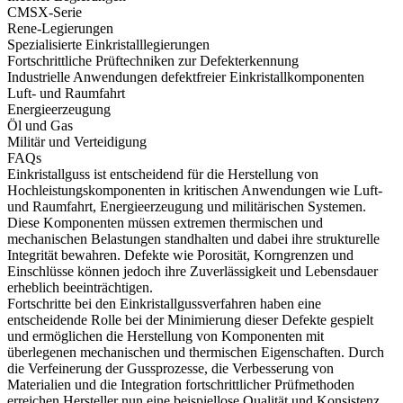
CMSX-Serie
Rene-Legierungen
Spezialisierte Einkristalllegierungen
Fortschrittliche Prüftechniken zur Defekterkennung
Industrielle Anwendungen defektfreier Einkristallkomponenten
Luft- und Raumfahrt
Energieerzeugung
Öl und Gas
Militär und Verteidigung
FAQs
Einkristallguss
ist entscheidend für die Herstellung von
Hochleistungskomponenten in kritischen Anwendungen wie
Luft-
und Raumfahrt
, Energieerzeugung und militärischen Systemen.
Diese Komponenten müssen extremen thermischen und
mechanischen Belastungen standhalten und dabei ihre strukturelle
Integrität bewahren. Defekte wie Porosität, Korngrenzen und
Einschlüsse können jedoch ihre Zuverlässigkeit und Lebensdauer
erheblich beeinträchtigen.
Fortschritte bei den Einkristallgussverfahren haben eine
entscheidende Rolle bei der Minimierung dieser Defekte gespielt
und ermöglichen die Herstellung von Komponenten mit
überlegenen mechanischen und thermischen Eigenschaften. Durch
die Verfeinerung der
Gussprozesse
, die Verbesserung von
Materialien und die Integration fortschrittlicher Prüfmethoden
erreichen Hersteller nun eine beispiellose Qualität und Konsistenz