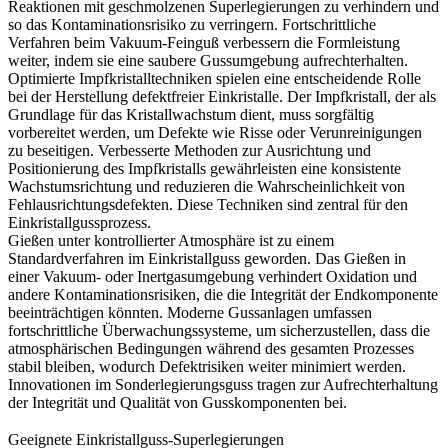
Reaktionen mit geschmolzenen Superlegierungen zu verhindern und
so das Kontaminationsrisiko zu verringern. Fortschrittliche
Verfahren beim
Vakuum-Feinguß
verbessern die Formleistung
weiter, indem sie eine saubere Gussumgebung aufrechterhalten.
Optimierte Impfkristalltechniken
spielen eine entscheidende Rolle
bei der Herstellung defektfreier Einkristalle. Der Impfkristall, der als
Grundlage für das Kristallwachstum dient, muss sorgfältig
vorbereitet werden, um Defekte wie Risse oder Verunreinigungen
zu beseitigen. Verbesserte Methoden zur Ausrichtung und
Positionierung des Impfkristalls gewährleisten eine konsistente
Wachstumsrichtung und reduzieren die Wahrscheinlichkeit von
Fehlausrichtungsdefekten. Diese Techniken sind zentral für den
Einkristallgussprozess
.
Gießen unter kontrollierter Atmosphäre
ist zu einem
Standardverfahren im Einkristallguss geworden. Das Gießen in
einer Vakuum- oder Inertgasumgebung verhindert Oxidation und
andere Kontaminationsrisiken, die die Integrität der Endkomponente
beeinträchtigen könnten. Moderne Gussanlagen umfassen
fortschrittliche Überwachungssysteme, um sicherzustellen, dass die
atmosphärischen Bedingungen während des gesamten Prozesses
stabil bleiben, wodurch Defektrisiken weiter minimiert werden.
Innovationen im
Sonderlegierungsguss
tragen zur Aufrechterhaltung
der Integrität und Qualität von Gusskomponenten bei.
Geeignete Einkristallguss-Superlegierungen