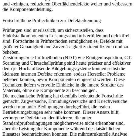
und -reinigen, reduzieren Oberflächendefekte weiter und verbessern
die Komponentenleistung.
Fortschrittliche Prüftechniken zur Defekterkennung
Prüfungen sind unerlässlich, um sicherzustellen, dass
Einkristallkomponenten Leistungsstandards erfüllen und defektfrei
sind. Fortschritte in Prüfmethoden ermöglichen es, Defekte mit
größerer Genauigkeit und Zuverlässigkeit zu identifizieren und zu
beheben.
Zerstörungsfreie Prüfmethoden (NDT) wie
Röntgeninspektion
, CT-
Scanning und Ultraschallprüfung sind heute präziser und effektiver
denn je.
Hochauflösende Bildgebungssysteme
können selbst die
kleinsten internen Defekte erkennen, sodass Hersteller Probleme
beheben können, bevor Komponenten eingesetzt werden. Diese
Techniken liefern wertvolle Einblicke in die innere Struktur des
Materials, ohne die Komponente zu beschädigen.
Die mechanische Prüfung hat ebenfalls bedeutende Fortschritte
gemacht. Zugversuche, Ermüdungsversuche und Kriechversuche
werden nun unter Bedingungen durchgeführt, die realen
Betriebsumgebungen sehr nahe kommen. Dieser Ansatz hilft,
verborgene Defekte zu identifizieren, die unter
Standardprüfbedingungen möglicherweise nicht erkennbar sind,
aber die Leistung der Komponente während des tatsächlichen
Einsatzes beeinträchtigen könnten. Die
mikrostrukturelle Analyse