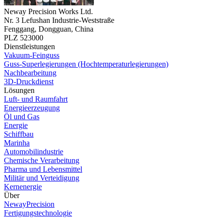
Neway Precision Works Ltd.
Nr. 3 Lefushan Industrie-Weststraße
Fenggang, Dongguan, China
PLZ 523000
Dienstleistungen
Vakuum-Feinguss
Guss-Superlegierungen (Hochtemperaturlegierungen)
Nachbearbeitung
3D-Druckdienst
Lösungen
Luft- und Raumfahrt
Energieerzeugung
Öl und Gas
Energie
Schiffbau
Marinha
Automobilindustrie
Chemische Verarbeitung
Pharma und Lebensmittel
Militär und Verteidigung
Kernenergie
Über
NewayPrecision
Fertigungstechnologie