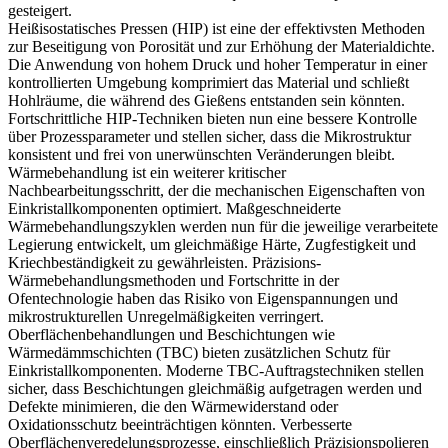
gesteigert.
Heißisostatisches Pressen (HIP) ist eine der effektivsten Methoden
zur Beseitigung von Porosität und zur Erhöhung der Materialdichte.
Die Anwendung von hohem Druck und hoher Temperatur in einer
kontrollierten Umgebung komprimiert das Material und schließt
Hohlräume, die während des Gießens entstanden sein könnten.
Fortschrittliche HIP-Techniken
bieten nun eine bessere Kontrolle
über Prozessparameter und stellen sicher, dass die Mikrostruktur
konsistent und frei von unerwünschten Veränderungen bleibt.
Wärmebehandlung ist ein weiterer kritischer
Nachbearbeitungsschritt, der die mechanischen Eigenschaften von
Einkristallkomponenten optimiert. Maßgeschneiderte
Wärmebehandlungszyklen werden nun für die jeweilige verarbeitete
Legierung entwickelt, um gleichmäßige Härte, Zugfestigkeit und
Kriechbeständigkeit zu gewährleisten.
Präzisions-
Wärmebehandlungsmethoden
und Fortschritte in der
Ofentechnologie haben das Risiko von Eigenspannungen und
mikrostrukturellen Unregelmäßigkeiten verringert.
Oberflächenbehandlungen und Beschichtungen wie
Wärmedämmschichten (TBC) bieten zusätzlichen Schutz für
Einkristallkomponenten. Moderne
TBC-Auftragstechniken
stellen
sicher, dass Beschichtungen gleichmäßig aufgetragen werden und
Defekte minimieren, die den Wärmewiderstand oder
Oxidationsschutz beeinträchtigen könnten. Verbesserte
Oberflächenveredelungsprozesse, einschließlich Präzisionspolieren