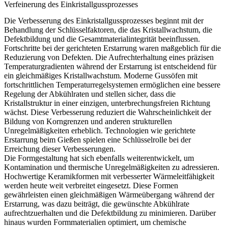
Verfeinerung des Einkristallgussprozesses
Die Verbesserung des Einkristallgussprozesses beginnt mit der
Behandlung der Schlüsselfaktoren, die das Kristallwachstum, die
Defektbildung und die Gesamtmaterialintegrität beeinflussen.
Fortschritte bei der gerichteten Erstarrung
waren maßgeblich für die
Reduzierung von Defekten. Die Aufrechterhaltung eines präzisen
Temperaturgradienten während der Erstarrung ist entscheidend für
ein gleichmäßiges Kristallwachstum. Moderne Gussöfen mit
fortschrittlichen Temperaturregelsystemen ermöglichen eine bessere
Regelung der Abkühlraten und stellen sicher, dass die
Kristallstruktur in einer einzigen, unterbrechungsfreien Richtung
wächst. Diese Verbesserung reduziert die Wahrscheinlichkeit der
Bildung von Korngrenzen und anderen strukturellen
Unregelmäßigkeiten erheblich. Technologien wie
gerichtete
Erstarrung beim Gießen
spielen eine Schlüsselrolle bei der
Erreichung dieser Verbesserungen.
Die Formgestaltung
hat sich ebenfalls weiterentwickelt, um
Kontamination und thermische Unregelmäßigkeiten zu adressieren.
Hochwertige Keramikformen mit verbesserter Wärmeleitfähigkeit
werden heute weit verbreitet eingesetzt. Diese Formen
gewährleisten einen gleichmäßigen Wärmeübergang während der
Erstarrung, was dazu beiträgt, die gewünschte Abkühlrate
aufrechtzuerhalten und die Defektbildung zu minimieren. Darüber
hinaus wurden Formmaterialien optimiert, um chemische