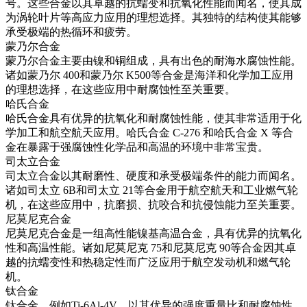
号。这些合金以其卓越的抗蠕变和抗氧化性能而闻名，使其成
为涡轮叶片等高应力应用的理想选择。其独特的结构使其能够
承受极端的热循环和疲劳。
蒙乃尔合金
蒙乃尔合金
主要由镍和铜组成，具有出色的耐海水腐蚀性能。
诸如
蒙乃尔 400
和
蒙乃尔 K500
等合金是海洋和化学加工应用
的理想选择，在这些应用中耐腐蚀性至关重要。
哈氏合金
哈氏合金
具有优异的抗氧化和耐腐蚀性能，使其非常适用于化
学加工和航空航天应用。哈氏合金 C-276 和哈氏合金 X 等合
金在暴露于强腐蚀性化学品和高温的环境中非常宝贵。
司太立合金
司太立合金
以其耐磨性、硬度和承受极端条件的能力而闻名。
诸如
司太立 6B
和
司太立 21
等合金用于航空航天和工业燃气轮
机，在这些应用中，抗磨损、抗咬合和抗侵蚀能力至关重要。
尼莫尼克合金
尼莫尼克合金
是一组高性能镍基高温合金，具有优异的抗氧化
性和高温性能。诸如
尼莫尼克 75
和
尼莫尼克 90
等合金因其卓
越的抗蠕变性和热稳定性而广泛应用于航空发动机和燃气轮
机。
钛合金
钛合金
，例如
Ti-6Al-4V
，以其优异的强度重量比和耐腐蚀性