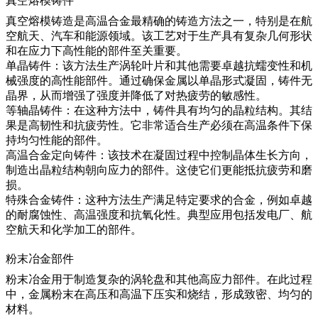
真空熔模铸件
真空熔模铸造
是高温合金最精确的铸造方法之一，特别是在航
空航天、汽车和能源领域。该工艺对于生产具有复杂几何形状
和在应力下高性能的部件至关重要。
单晶铸件
：
该方法生产涡轮叶片和其他需要卓越抗蠕变性和机
械强度的高性能部件。通过确保金属以单晶形式凝固，铸件无
晶界，从而增强了强度并降低了对热疲劳的敏感性。
等轴晶铸件
：
在这种方法中，铸件具有均匀的晶粒结构。其结
果是高韧性和抗疲劳性。它非常适合生产必须在高温条件下保
持均匀性能的部件。
高温合金定向铸件
：
该技术在凝固过程中控制晶体生长方向，
制造出晶粒结构朝向应力的部件。这使它们更能抵抗疲劳和磨
损。
特殊合金铸件
：
这种方法生产满足特定要求的合金，例如卓越
的耐腐蚀性、高温强度和抗氧化性。典型应用包括发电厂、航
空航天和化学加工的部件。
粉末冶金部件
粉末冶金用于制造复杂的涡轮盘和其他高应力部件。在此过程
中，金属粉末在高压和高温下压实和烧结，形成致密、均匀的
材料。