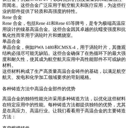
而闻名。这些合金广泛应用于航空航天和医疗应用，为这些行
业的部件提供了轻质和高强度的特性。
Rene 合金
Rene 合金
，包括
Rene 41
和
Rene 65
等牌号，是专为极端高温应
用设计的镍基高温合金。这些合金因其卓越的抗蠕变强度和抗
氧化性而常用于涡轮叶片和燃烧室。
单晶合金
单晶合金
，例如
PWA 1480
和
CMSX-4
，用于涡轮叶片，其微观
结构必须尽可能无缺陷。这些合金确保了在热循环下的最大强
度和耐久性，使其成为航空航天应用中高性能部件不可或缺的
材料。
这些材料构成了生产高质量高温合金铸件的基础，以满足航空
航天、发电和化学加工领域要求的苛刻规格。
各种铸造方法中高温合金部件的优势
高温合金的独特性能允许采用多种铸造方法，以优化这些材料
在特定应用中的性能。每种铸造方法都提供独特的优势，尤其
是在高应力、高温行业。让我们看看用于高温合金的主要铸造
方法：