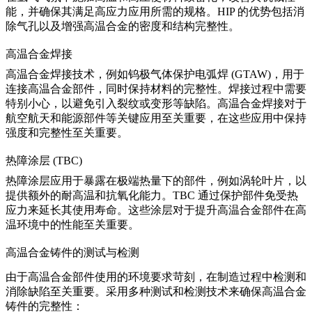
能，并确保其满足高应力应用所需的规格。
HIP 的优势
包括消
除气孔以及增强高温合金的密度和结构完整性。
高温合金焊接
高温合金焊接技术，例如钨极气体保护电弧焊 (GTAW)，用于
连接高温合金部件，同时保持材料的完整性。焊接过程中需要
特别小心，以避免引入裂纹或变形等缺陷。
高温合金焊接
对于
航空航天和能源部件等关键应用至关重要，在这些应用中保持
强度和完整性至关重要。
热障涂层 (TBC)
热障涂层应用于暴露在极端热量下的部件，例如涡轮叶片，以
提供额外的耐高温和抗氧化能力。TBC 通过保护部件免受热
应力来延长其使用寿命。这些涂层对于提升
高温合金部件
在高
温环境中的性能至关重要。
高温合金铸件的测试与检测
由于
高温合金部件
使用的环境要求苛刻，在制造过程中检测和
消除缺陷至关重要。采用多种测试和检测技术来确保
高温合金
铸件
的完整性：