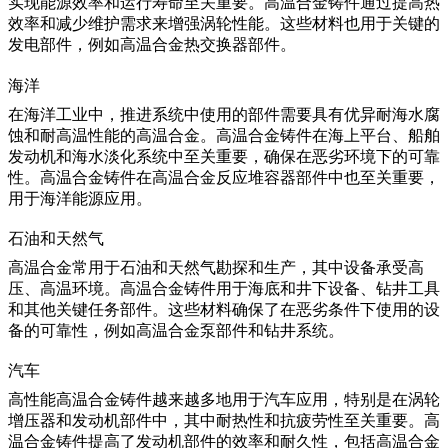
实现能源效率和运行寿命至关重要。高温合金铸件通过提高热
效率和减少维护需求来增强涡轮性能。这些材料也用于关键的
发电部件，例如
高温合金热交换器部件
。
海洋
在
海洋工业
中，推进系统中使用的部件需要具有优异耐海水腐
蚀和耐高温性能的高温合金。高温合金铸件在海上平台、船舶
发动机和海水淡化系统中至关重要，确保在恶劣环境下的可靠
性。高温合金铸件在
高温合金反应堆容器部件
中也至关重要，
用于海洋能源应用。
石油和天然气
高温合金常用于
石油和天然气
勘探和生产，其中设备承受高
压、高温环境。高温合金铸件用于海底和井下设备、钻井工具
和其他关键任务部件。这些材料确保了在恶劣条件下使用的设
备的可靠性，例如
高温合金泵部件
和钻井系统。
汽车
高性能高温合金铸件越来越多地用于
汽车
应用，特别是在涡轮
增压器和发动机部件中，其中耐热性和抗疲劳性至关重要。高
温合金铸件提高了发动机部件的效率和耐久性，包括
高温合金