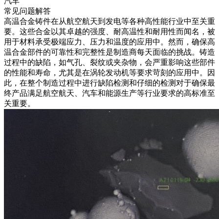
汽车
常见问题解答
高温合金铸件在从
航空航天
到
发电
等各种高性能行业中至关重
要。这些合金以其卓越的强度、耐高温性和耐用性而闻名，被
用于材料承受极端应力、压力和温度的应用中。然而，确保高
温合金部件的可靠性和完整性是制造商每天面临的挑战。铸造
过程中的缺陷，如气孔、裂纹或夹杂物，会严重影响这些部件
的性能和寿命，尤其是在涡轮发动机等要求苛刻的应用中。因
此，在整个制造过程中进行缺陷检测和仔细的
检测
对于确保最
终产品满足
航空航天
、
汽车
和
能源生产
等行业要求的高标准至
关重要。