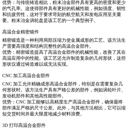
优势：
与传统铸造相比，粉末冶金部件具有更高的密度和更少
的气孔率。这使得部件具有更好的机械性能，例如强度、韧性
和抗疲劳性，这对于要求苛刻的航空航天和发电应用至关重
要。
粉末冶金涡轮盘
是该工艺的一个典型例子。
高温合金精密锻件
精密锻造
是一种利用局部压缩力使金属成形的工艺。该方法生
产需要高强度和结构完整性的高温合金部件。
优势：
精密锻造提高了高温合金部件的机械性能，改善了其在
高温应用中的性能。该工艺还允许制造复杂的几何形状，这些
形状仅通过铸造难以或无法实现。
CNC 加工高温合金部件
CNC 加工
允许精确成形高温合金部件，特别是在需要复杂几
何形状时。该方法生产具有严格公差的部件，例如涡轮叶片、
发动机部件和其他高性能部件。
优势：
CNC 加工能够以高精度生产高温合金部件，确保最终
部件满足严格的尺寸公差。此外，与其他方法相比，它可以缩
短交货时间并最大限度地减少材料浪费。
3D 打印高温合金部件