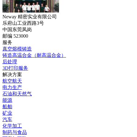
Neway 精密实业有限公司
乐府山工业西路3号
中国东莞凤岗
邮编 523000
服务
真空熔模铸造
铸造高温合金（耐高温合金）
后处理
3D打印服务
解决方案
航空航天
电力生产
石油和天然气
能源
船舶
矿业
汽车
化学加工
制药与食品