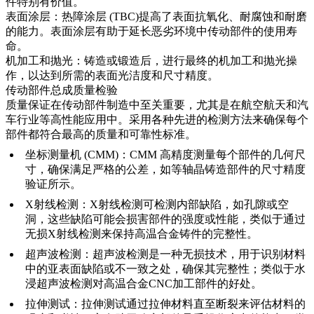
件特别有价值。
表面涂层
：
热障涂层 (TBC)
提高了表面抗氧化、耐腐蚀和耐磨
的能力。
表面涂层
有助于延长恶劣环境中传动部件的使用寿
命。
机加工和抛光
：铸造或锻造后，进行最终的
机加工
和抛光操
作，以达到所需的表面光洁度和尺寸精度。
传动部件总成质量检验
质量保证在传动部件制造中至关重要，尤其是在航空航天和汽
车行业等高性能应用中。采用各种先进的检测方法来确保每个
部件都符合最高的质量和可靠性标准。
坐标测量机 (CMM)
：CMM 高精度测量每个部件的几何尺
寸，确保满足严格的公差，如
等轴晶铸造部件的尺寸精度
验证
所示。
X射线检测
：X射线检测可检测内部缺陷，如孔隙或空
洞，这些缺陷可能会损害部件的强度或性能，类似于通过
无损X射线检测
来保持高温合金铸件的完整性。
超声波检测
：超声波检测是一种无损技术，用于识别材料
中的亚表面缺陷或不一致之处，确保其完整性；类似于
水
浸超声波检测
对高温合金CNC加工部件的好处。
拉伸测试
：拉伸测试通过拉伸材料直至断裂来评估材料的