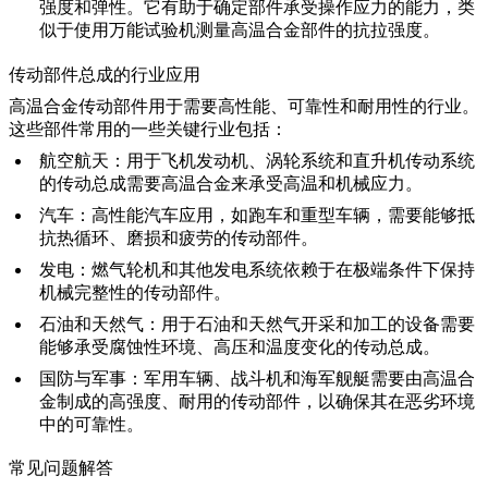
强度和弹性。它有助于确定部件承受操作应力的能力，类
似于使用
万能试验机测量高温合金部件的抗拉强度
。
传动部件总成的行业应用
高温合金传动部件
用于需要高性能、可靠性和耐用性的行业。
这些部件常用的一些关键行业包括：
航空航天
：用于飞机发动机、
涡轮系统
和直升机传动系统
的传动总成需要高温合金来承受高温和机械应力。
汽车
：高性能汽车应用，如
跑车
和重型车辆，需要能够抵
抗热循环、磨损和疲劳的传动部件。
发电
：
燃气轮机
和其他发电系统依赖于在极端条件下保持
机械完整性的传动部件。
石油和天然气
：用于
石油和天然气开采
和加工的设备需要
能够承受腐蚀性环境、高压和温度变化的传动总成。
国防与军事
：军用车辆、战斗机和海军舰艇需要由
高温合
金
制成的高强度、耐用的传动部件，以确保其在恶劣环境
中的可靠性。
常见问题解答