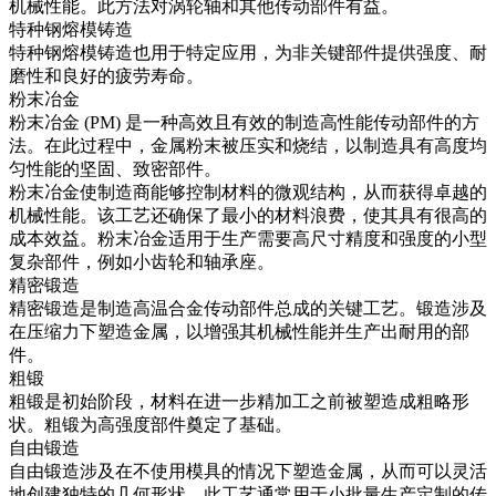
机械性能。此方法对涡轮轴和其他传动部件有益。
特种钢熔模铸造
特种钢熔模铸造
也用于特定应用，为非关键部件提供强度、耐
磨性和良好的疲劳寿命。
粉末冶金
粉末冶金
(PM) 是一种高效且有效的制造高性能传动部件的方
法。在此过程中，金属粉末被压实和烧结，以制造具有高度均
匀性能的坚固、致密部件。
粉末冶金使制造商能够
控制材料的微观结构，从而获得卓越的
机械性能。该工艺还确保了最小的材料浪费，使其具有很高的
成本效益。粉末冶金适用于生产需要高尺寸精度和强度的小型
复杂部件，例如小齿轮和轴承座。
精密锻造
精密锻造
是制造高温合金传动部件总成的关键工艺。锻造涉及
在压缩力下塑造金属，以增强其机械性能并生产出耐用的部
件。
粗锻
粗锻
是初始阶段，材料在进一步精加工之前被塑造成粗略形
状。粗锻为高强度部件奠定了基础。
自由锻造
自由锻造
涉及在不使用模具的情况下塑造金属，从而可以灵活
地创建独特的几何形状。此工艺通常用于小批量生产定制的传