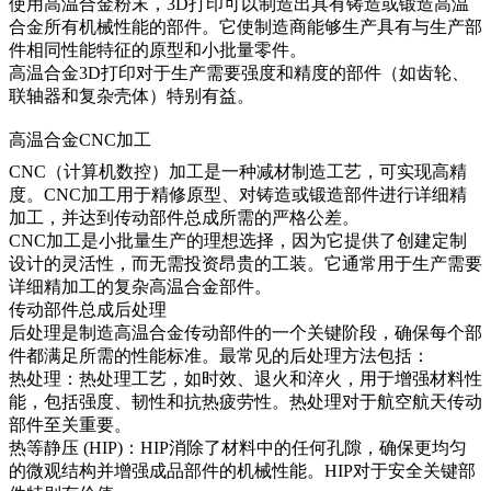
使用
高温合金粉末
，3D打印可以制造出具有铸造或锻造高温
合金所有机械性能的部件。它使制造商能够生产具有与生产部
件相同性能特征的原型和小批量零件。
高温合金3D打印
对于生产需要强度和精度的部件（如齿轮、
联轴器和复杂壳体）特别有益。
高温合金CNC加工
CNC（计算机数控）加工
是一种减材制造工艺，可实现高精
度。CNC加工用于精修原型、对铸造或锻造部件进行详细精
加工，并达到传动部件总成所需的严格公差。
CNC加工
是小批量生产的理想选择，因为它提供了创建定制
设计的灵活性，而无需投资昂贵的工装。它通常用于生产需要
详细精加工的复杂高温合金部件。
传动部件总成后处理
后处理是制造高温合金传动部件的一个关键阶段，确保每个部
件都满足所需的性能标准。最常见的后处理方法包括：
热处理
：
热处理
工艺，如时效、退火和淬火，用于增强材料性
能，包括强度、韧性和抗热疲劳性。
热处理
对于航空航天传动
部件至关重要。
热等静压 (HIP)
：
HIP
消除了材料中的任何孔隙，确保更均匀
的微观结构并增强成品部件的机械性能。
HIP
对于安全关键部