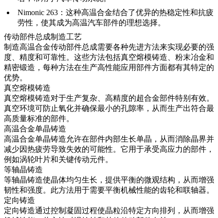
Nimonic 263
：这种高温合金结合了优异的热稳定性和抗疲
劳性，使其成为高温汽车部件的理想选择。
传动部件总成制造工艺
制造
高温合金传动部件总成
需要各种先进方法来实现必要的强
度、精度和可靠性。这些方法包括
真空熔模铸造
、
粉末冶金
和
精密锻造
，每种方法在生产高性能应用部件方面都有其特定的
优势。
真空熔模铸造
真空熔模铸造
对于生产复杂、高精度的超合金部件特别有效。
真空环境可防止氧化并确保最小的孔隙率，从而生产出符合最
高质量标准的部件。
高温合金单晶铸造
高温合金单晶铸造
允许在部件内部生长单晶，从而消除晶界并
减少因热疲劳导致失效的可能性。它用于承受高应力的部件，
例如涡轮叶片和关键传动元件。
等轴晶铸造
等轴晶铸造
使晶体均匀生长，提供平衡的微观结构，从而增强
韧性和强度。此方法用于需要平衡机械性能的齿轮和联轴器。
定向铸造
定向铸造
通过控制凝固过程使晶粒沿特定方向排列，从而增强