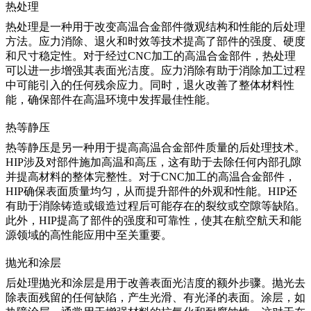
热处理
热处理是一种用于改变高温合金部件微观结构和性能的后处理
方法。应力消除、退火和时效等技术提高了部件的强度、硬度
和尺寸稳定性。对于经过CNC加工的高温合金部件，热处理
可以进一步增强其表面光洁度。
应力消除
有助于消除加工过程
中可能引入的任何残余应力。同时，
退火
改善了整体材料性
能，确保部件在高温环境中发挥最佳性能。
热等静压
热等静压是另一种用于提高高温合金部件质量的后处理技术。
HIP涉及对部件施加高温和高压，这有助于去除任何内部孔隙
并提高材料的整体完整性。对于CNC加工的高温合金部件，
HIP
确保表面质量均匀，从而提升部件的外观和性能。HIP还
有助于消除铸造或锻造过程后可能存在的裂纹或空隙等缺陷。
此外，
HIP
提高了部件的强度和可靠性，使其在航空航天和能
源领域的高性能应用中至关重要。
抛光和涂层
后处理抛光和涂层是用于改善表面光洁度的额外步骤。抛光去
除表面残留的任何缺陷，产生光滑、有光泽的表面。涂层，如