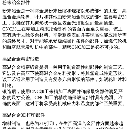
粉末冶金部件
粉末冶金是一种将金属粉末压缩和烧结以形成部件的工艺。
高
温合金涡轮盘
、叶片和其他由粉末冶金制成的部件需要精密加
工，以确保其几何形状一致且表面光洁度达到最高质量。
CNC加工
在精加工粉末冶金部件的表面方面至关重要。该工
艺有助于去除多余材料、平滑粗糙表面并实现高性能应用所需
的最终尺寸。对于能够承受极端操作条件的部件，如燃气轮机
和航空航天发动机中的部件，精密CNC加工是必不可少的。
高温合金精密锻造
高温合金精密锻造是另一种用于制造高性能部件的制造工艺。
它涉及在高压下使高温合金材料变形，将其塑造成特定形状。
该工艺通常用于制造具有复杂几何形状的部件，如涡轮叶片和
叶轮。
锻造后，使用
CNC加工
来精加工表面并确保最终部件满足严
格的尺寸公差。CNC加工的精度确保锻造部件具有光滑、准
确的表面，这对于将承受高机械应力和温度的部件至关重要。
高温合金3D打印部件
增材制造，也称为
3D打印
，在生产高温合金部件方面越来越