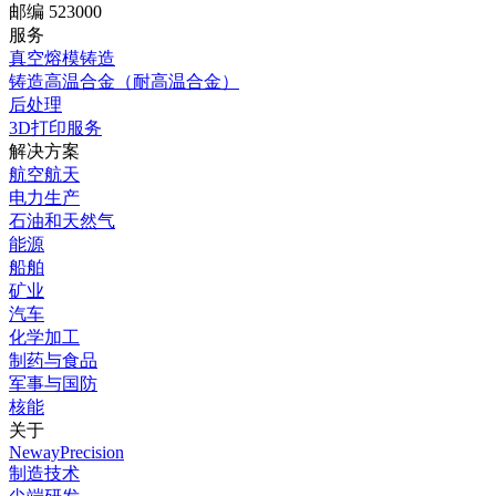
邮编 523000
服务
真空熔模铸造
铸造高温合金（耐高温合金）
后处理
3D打印服务
解决方案
航空航天
电力生产
石油和天然气
能源
船舶
矿业
汽车
化学加工
制药与食品
军事与国防
核能
关于
NewayPrecision
制造技术