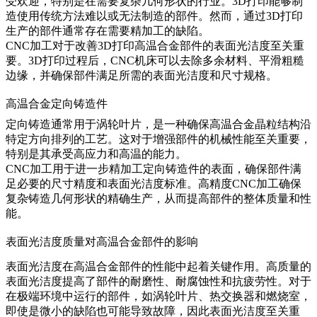
受欢迎，特别是在需要复杂几何形状的行业。3D打印能够制
造使用传统方法难以或无法制造的部件。然而，通过3D打印
生产的部件通常存在需要精加工的缺陷。
CNC加工
对于改善3D打印高温合金部件的表面光洁度至关重
要。3D打印过程后，CNC机床可以去除多余材料、平滑粗糙
边缘，并确保部件满足所需的表面光洁度和尺寸规格。
高温合金定向铸造件
定向铸造通常用于涡轮叶片，是一种确保高温合金晶粒结构沿
特定方向排列的工艺。这对于增强部件的机械性能至关重要，
特别是其承受高应力和高温的能力。
CNC加工
用于进一步精加工定向铸造件的表面，确保部件满
足必要的尺寸精度和表面光洁度标准。高精度CNC加工确保
复杂铸造几何形状的精确生产，从而提高部件的整体质量和性
能。
表面光洁度质量对高温合金部件的影响
表面光洁度在高温合金部件的性能中起着关键作用。高质量的
表面光洁度提高了部件的耐磨性、耐腐蚀性和抗疲劳性。对于
在极端环境中运行的部件，如涡轮叶片、热交换器和燃烧室，
即使是微小的缺陷也可能导致故障，因此表面光洁度至关重