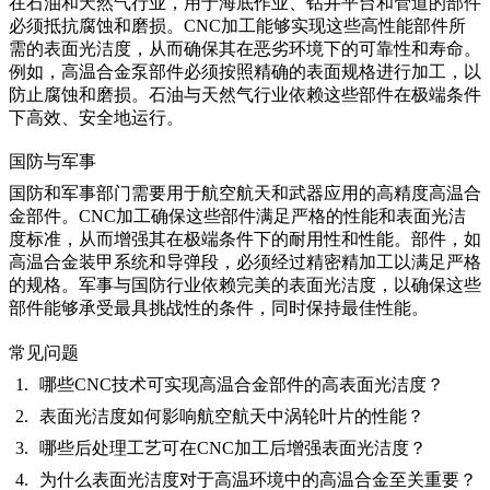
在石油和天然气行业，用于海底作业、钻井平台和管道的部件
必须抵抗腐蚀和磨损。CNC加工能够实现这些高性能部件所
需的表面光洁度，从而确保其在恶劣环境下的可靠性和寿命。
例如，
高温合金泵部件
必须按照精确的表面规格进行加工，以
防止腐蚀和磨损。
石油与天然气
行业依赖这些部件在极端条件
下高效、安全地运行。
国防与军事
国防和军事部门需要用于航空航天和武器应用的高精度高温合
金部件。CNC加工确保这些部件满足严格的性能和表面光洁
度标准，从而增强其在极端条件下的耐用性和性能。部件，如
高温合金装甲系统
和
导弹段
，必须经过精密精加工以满足严格
的规格。
军事与
国防
行业依赖完美的表面光洁度，以确保这些
部件能够承受最具挑战性的条件，同时保持最佳性能。
常见问题
哪些CNC技术可实现高温合金部件的高表面光洁度？
表面光洁度如何影响航空航天中涡轮叶片的性能？
哪些后处理工艺可在CNC加工后增强表面光洁度？
为什么表面光洁度对于高温环境中的高温合金至关重要？