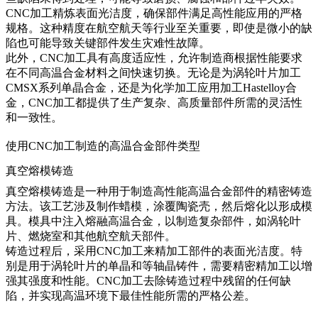
CNC加工精炼表面光洁度，确保部件满足高性能应用的严格
规格。这种精度在航空航天等行业至关重要，即使是微小的缺
陷也可能导致关键部件发生灾难性故障。
此外，CNC加工具有高度适应性，允许制造商根据性能要求
在不同高温合金材料之间快速切换。无论是为涡轮叶片加工
CMSX系列
单晶合金，还是为化学加工应用加工
Hastelloy
合
金，CNC加工都提供了生产复杂、高质量部件所需的灵活性
和一致性。
使用CNC加工制造的高温合金部件类型
真空熔模铸造
真空熔模铸造
是一种用于制造高性能高温合金部件的精密铸造
方法。该工艺涉及制作蜡模，涂覆陶瓷壳，然后熔化以形成模
具。模具中注入熔融高温合金，以制造复杂部件，如涡轮叶
片、燃烧室和其他航空航天部件。
铸造过程后，采用
CNC加工
来精加工部件的表面光洁度。特
别是用于涡轮叶片的单晶和等轴晶铸件，需要精密精加工以增
强其强度和性能。CNC加工去除铸造过程中残留的任何缺
陷，并实现高温环境下最佳性能所需的严格公差。