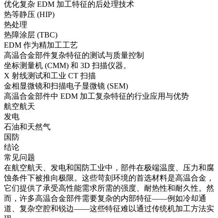
优化复杂 EDM 加工特征的后处理技术
热等静压 (HIP)
热处理
热障涂层 (TBC)
EDM 作为精加工工艺
高温合金部件复杂特征的测试与质量控制
坐标测量机 (CMM) 和 3D 扫描仪器。
X 射线测试和工业 CT 扫描
金相显微镜和扫描电子显微镜 (SEM)
高温合金部件中 EDM 加工复杂特征的行业应用与优势
航空航天
发电
石油和天然气
国防
结论
常见问题
在
航空航天
、
发电
和
国防
工业中，部件在极端温度、压力和腐
蚀条件下被推向极限。这些苛刻环境的首选材料是
高温合金
，
它们提供了承受高性能需求所需的强度、耐热性和耐久性。然
而，许多高温合金部件需要复杂的内部特征——例如冷却通
道、复杂空腔和锐边——这些特征难以通过传统机加工方法实