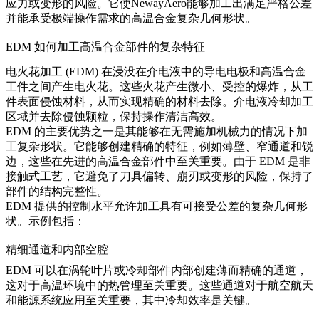
应力或变形的风险。它使
NewayAero
能够加工出满足严格公差
并能承受极端操作需求的高温合金复杂几何形状。
EDM 如何加工高温合金部件的复杂特征
电火花加工 (EDM) 在浸没在介电液中的导电电极和高温合金
工件之间产生电火花。这些火花产生微小、受控的爆炸，从工
件表面侵蚀材料，从而实现精确的材料去除。介电液冷却加工
区域并去除侵蚀颗粒，保持操作清洁高效。
EDM 的主要优势之一是其能够在无需施加机械力的情况下加
工复杂形状。它能够创建精确的特征，例如薄壁、窄通道和锐
边，这些在先进的高温合金部件中至关重要。由于 EDM 是非
接触式工艺，它避免了刀具偏转、崩刃或变形的风险，保持了
部件的结构完整性。
EDM 提供的控制水平允许加工具有可接受公差的复杂几何形
状。示例包括：
精细通道和内部空腔
EDM 可以在涡轮叶片或冷却部件内部创建薄而精确的通道
，
这对于高温环境中的热管理至关重要。这些通道对于
航空航天
和能源系统
应用至关重要，其中冷却效率是关键。