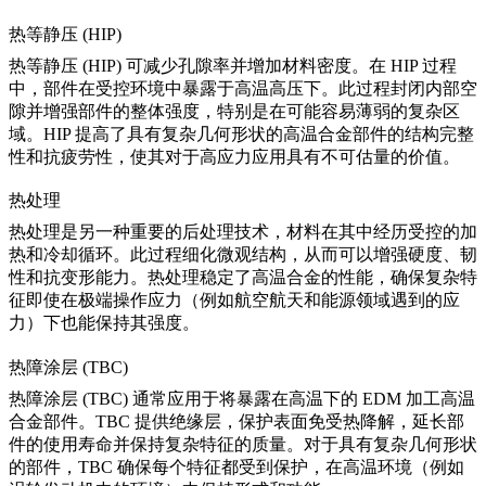
热等静压 (HIP)
热等静压 (HIP)
可减少孔隙率并增加材料密度。在 HIP 过程
中，部件在受控环境中暴露于高温高压下。此过程封闭内部空
隙并增强部件的整体强度，特别是在可能容易薄弱的复杂区
域。HIP 提高了具有复杂几何形状的高温合金部件的结构完整
性和抗疲劳性，使其对于高应力应用具有不可估量的价值。
热处理
热处理
是另一种重要的后处理技术，材料在其中经历受控的加
热和冷却循环。此过程细化微观结构，从而可以增强硬度、韧
性和抗变形能力。热处理稳定了高温合金的性能，确保复杂特
征即使在极端操作应力（例如航空航天和能源领域遇到的应
力）下也能保持其强度。
热障涂层 (TBC)
热障涂层 (TBC)
通常应用于将暴露在高温下的 EDM 加工高温
合金部件。TBC 提供绝缘层，保护表面免受热降解，延长部
件的使用寿命并保持复杂特征的质量。对于具有复杂几何形状
的部件，TBC 确保每个特征都受到保护，在高温环境（例如