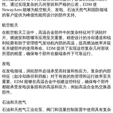
性。通过实现复杂的几何形状和严格的公差，EDM 使
NewayAero
能够为航空航天、发电、石油天然气和国防领域
的客户提供为峰值性能而设计的部件支持。
航空航天
在
航空航天工业
中，高温合金部件中的复杂特征对于
涡轮叶
片
、燃烧室和喷嘴等应用至关重要。精密设计的冷却通道和锐
利轮廓有助于管理喷气发动机内部的高温，提高燃油效率并延
长关键部件的使用寿命。EDM 提供了实现这些复杂几何形状
所需的精度，确保每个部件在极端条件下可靠运行。
发电
在
发电
领域，涡轮部件必须承受高转速和热应力。复杂的内部
特征（如冷却路径和挡板）对于有效的热管理和运行效率至关
重要。EDM 能够在高温合金中创建这些特征，确保每个部件
都能承受发电设备固有的高温和应力，例如
高温合金热交换器
部件
。
石油和天然气
石油和天然气工业
在泵、阀门和流量控制装置中使用具有复杂