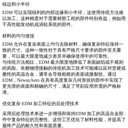
锐边和小半径
EDM 可以实现锐利的内部边缘和小半径，这使用传统方法难
以加工。这种精度对于需要
精密工程
的部件特别有益，例如用
于高性能发动机或涡轮系统的部件。
材料的均匀侵蚀
EDM 允许在复杂表面上均匀去除材料
，确保复杂特征保持一
致的尺寸。这种一致性对于具有严格尺寸要求的部件至关重
要，可以最大限度地减少差异并确保使用中的可靠性。
与传统方法相比，EDM 最大限度地降低了表面缺陷或不规则
的风险。依赖物理接触的传统机加工技术可能难以应对坚硬或
脆性的高温合金，通常会导致粗糙的表面或微裂纹。通过
EDM，
NewayAero
在具有高度复杂几何形状的部件中实现了
更光滑的表面和精确的尺寸，满足了苛刻应用所需的严格标
准。
优化复杂 EDM 加工特征的后处理技术
采用后处理技术来进一步增强和保持
EDM 加工
的高温合金部
件中复杂特征的完整性。这些工艺优化了材料性能，并提高了
最终产品的耐久性和表面质量。