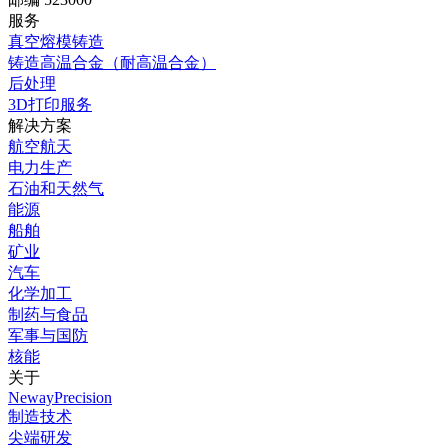
服务
真空熔模铸造
铸造高温合金（耐高温合金）
后处理
3D打印服务
解决方案
航空航天
电力生产
石油和天然气
能源
船舶
矿业
汽车
化学加工
制药与食品
军事与国防
核能
关于
NewayPrecision
制造技术
尖端研发