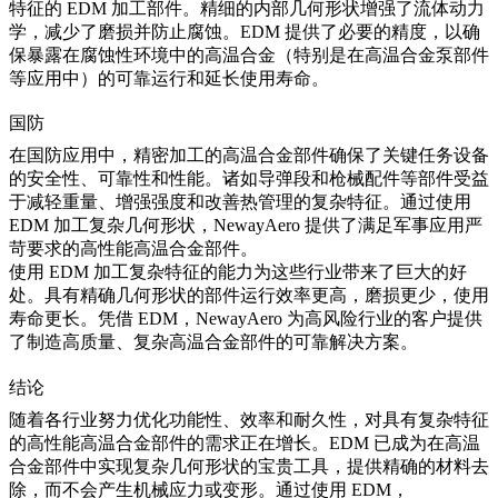
特征的 EDM 加工部件。精细的内部几何形状增强了流体动力
学，减少了磨损并防止腐蚀。EDM 提供了必要的精度，以确
保暴露在腐蚀性环境中的高温合金（特别是在
高温合金泵部件
等应用中）的可靠运行和延长使用寿命。
国防
在
国防应用
中，精密加工的高温合金部件确保了关键任务设备
的安全性、可靠性和性能。诸如
导弹段
和枪械配件等部件受益
于减轻重量、增强强度和改善热管理的复杂特征。通过使用
EDM 加工复杂几何形状，NewayAero 提供了满足军事应用严
苛要求的高性能高温合金部件。
使用 EDM 加工复杂特征的能力为这些行业带来了巨大的好
处。具有精确几何形状的部件运行效率更高，磨损更少，使用
寿命更长。凭借 EDM，NewayAero 为高风险行业的客户提供
了制造高质量、复杂高温合金部件的可靠解决方案。
结论
随着各行业努力优化功能性、效率和耐久性，对具有复杂特征
的高性能高温合金部件的需求正在增长。EDM 已成为在高温
合金部件中实现复杂几何形状的宝贵工具，提供精确的材料去
除，而不会产生机械应力或变形。通过使用 EDM，