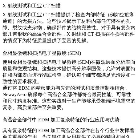
X 射线测试和工业 CT 扫描
X 射线测试
和
工业 CT 扫描
提供了检查内部特征（例如空腔和
通道）的无损方法。这些技术揭示了材料内部任何潜在的孔
隙、裂纹或夹杂物，确保部件的结构完整性。对于具有复杂内
部几何形状的高温合金部件，X 射线和 CT 扫描在不损害部件
的情况下为特征质量提供了宝贵的见解。
金相显微镜和扫描电子显微镜 (SEM)
使用
金相显微镜
和
扫描电子显微镜 (SEM)
在微观层面分析表面
质量和微观结构。这些技术提供高分辨率图像，允许对表面特
征和内部表面进行彻底检查，确认每个细节都满足光滑度和一
致性的要求标准。
通过将 EDM 的精密能力与先进的测试和质量控制相结合，
NewayAero 确保每个高温合金部件都符合最高性能、可靠性
和尺寸精度标准。这些实践对于生产能够承受极端环境需求的
复杂、高质量部件至关重要。
高温合金部件中 EDM 加工复杂特征的行业应用与优势
具有复杂特征的 EDM 加工高温合金部件在各个行业中发挥着
至关重要的作用，为关键任务应用提供了必要的精度和耐久