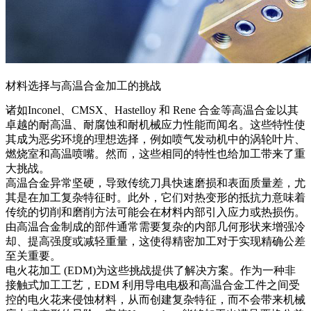
材料选择与高温合金加工的挑战
诸如
Inconel
、
CMSX
、
Hastelloy
和
Rene 合金
等高温合金以其
卓越的耐高温、耐腐蚀和耐机械应力性能而闻名。这些特性使
其成为恶劣环境的理想选择，例如
喷气发动机中的涡轮叶片
、
燃烧室
和
高温喷嘴
。然而，这些相同的特性也给加工带来了重
大挑战。
高温合金异常坚硬，导致传统刀具快速磨损和表面质量差，尤
其是在加工复杂特征时。此外，它们对热变形的抵抗力意味着
传统的切削和磨削方法可能会在材料内部引入
应力或热损伤
。
由高温合金制成的部件通常需要复杂的内部几何形状来增强冷
却、提高强度或减轻重量，这使得精密加工对于实现精确公差
至关重要。
电火花加工 (EDM)
为这些挑战提供了解决方案。作为一种非
接触式加工工艺，EDM 利用导电电极和高温合金工件之间受
控的电火花来侵蚀材料，从而创建复杂特征，而不会带来机械