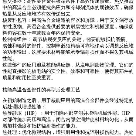
热交换器
：高性能合金在极端条件下高效传递热量。热交换器
中的高温合金必须抵抗热应力和冷却剂流体的腐蚀效应，确保
热量从反应堆堆芯有效传递出去。
核废料包容
：用高温合金建造的容器和屏障，用于安全储存放
射性废物。高温合金提供必要的耐腐蚀性和机械强度，确保废
料包容在数十年或数百年内保持安全。
控制棒组件
：
调节核裂变反应的关键，需要能够抵抗磨损、
腐蚀和辐射的部件。控制棒必须精确可靠地移动以调整反应堆
的功率输出，这就要求材料能够承受辐射损伤而不损失其机械
性能。
这些部件的应用遍及核能供应链，从发电到废物管理。它们的
性能直接影响核电站的安全性、效率和可靠性，使得其部件的
质量和耐用性至关重要。
核能高温合金部件的典型后处理工艺
在初始制造之后，用于核能应用的高温合金部件会经过特定的
后处理以增强性能：
热等静压（HIP）
：用于消除内部空洞并增强机械性能。
HIP
对部件施加高压和高温，闭合内部空洞并使材料均匀化，从而
增加其强度和抵抗辐射损伤的能力。
热处理
：优化微观结构，增强耐用性和抗辐射损伤能力。
热处