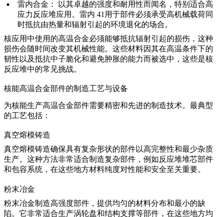
雷内合金
：
以其卓越的强度和耐用性而闻名，特别适合高
应力反应堆应用。
雷内 41
用于部件必须承受高机械载荷同
时抵抗由热量和辐射引起的环境退化的场合。
核应用中使用的
高温合金
必须能够抵抗辐射引起的损伤，这种
损伤会随时间改变其机械性能。这些材料因其在高温条件下的
韧性以及抵抗
中子脆化
和避免肿胀的能力而被选中，这些是核
反应堆中的常见挑战。
核能高温合金部件的制造工艺与设备
为核能生产高温合金部件需要精密和先进的制造技术。最典型
的工艺包括：
真空熔模铸造
真空熔模铸造
确保具有复杂形状的部件以高完整性和最少杂质
生产。这种方法非常适合制造复杂部件，例如反应堆堆芯部件
和包容系统，在这些地方材料纯度对性能和安全至关重要。
粉末冶金
粉末冶金
制造高强度部件，提供均匀的材料分布和最小的缺
陷。它非常适合生产涡轮盘和结构支撑等部件，在这些地方均