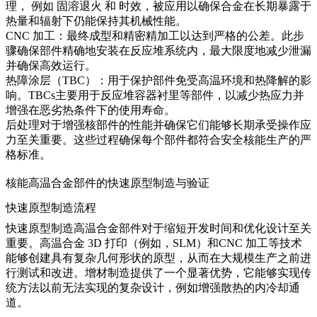
理
，
例如
固溶退火
和
时效，
被应用以确保合金在长期暴露于
热量和辐射下仍能保持其机械性能。
CNC 加工
：最终成型和精密精加工以达到严格的公差。此步
骤确保部件精确地安装在反应堆系统内，最大限度地减少泄漏
并确保高效运行。
热障涂层（TBC）
：用于保护部件免受高温环境和热降解的影
响。
TBCs
主要用于反应堆容器衬里等部件，以减少热应力并
增强在恶劣热条件下的使用寿命。
后处理对于增强核部件的性能并确保它们能够长期承受操作应
力至关重要。这些过程确保每个部件都符合安全核能生产的严
格标准。
核能高温合金部件的快速原型制造与验证
快速原型制造流程
快速原型制造
高温合金部件对于缩短开发时间和优化设计至关
重要。
高温合金 3D 打印
（例如，
SLM
）和
CNC 加工
等技术
能够创建具有复杂几何形状的原型，从而在大规模生产之前进
行测试和改进。
增材制造
提供了一个显著优势，它能够实现传
统方法以前无法实现的复杂设计，例如增强散热的内冷却通
道。