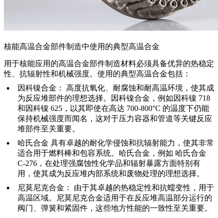
核能高温合金部件制造中使用的典型高温合金
用于核能应用的高温合金部件制造材料必须具备优异的热稳定
性、抗辐射性和机械强度。使用的典型高温合金包括：
因科镍合金
：
高度抗氧化、耐腐蚀和耐高温环境，使其成
为反应堆部件的理想选择。因科镍合金，例如
因科镍 718
和
因科镍 625
，以其即使在高达 700-800°C 的温度下仍能
保持机械强度而闻名，这对于压力容器和管道等关键反应
堆部件至关重要。
哈氏合金
具有卓越的耐化学侵蚀和抗辐射能力，使其非常
适合用于
燃料棒
和包容系统。哈氏合金，例如
哈氏合金
C-276，
在处理强腐蚀性化学品和辐射暴露方面特别有
用，使其成为反应堆内部系统和废物处理的理想选择。
尼莫尼克合金
：
由于其卓越的热稳定性和抗蠕变性，用于
高温区域。尼莫尼克合金适用于在反应堆高温部分运行的
阀门
、弹簧和紧固件，这些地方性能的一致性至关重要。