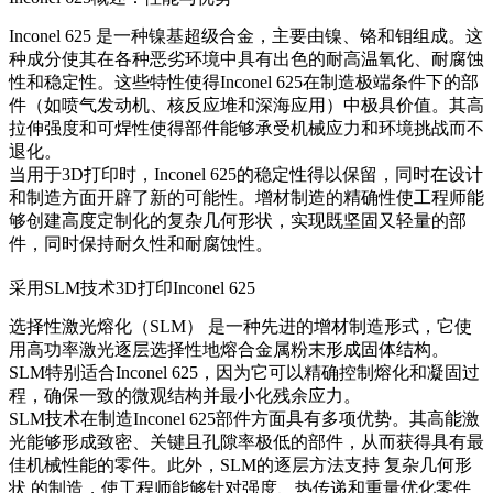
Inconel 625
是一种镍基超级合金，主要由镍、铬和钼组成。这
种成分使其在各种恶劣环境中具有出色的耐高温氧化、耐腐蚀
性和稳定性。这些特性使得Inconel 625在制造极端条件下的部
件（如喷气发动机、核反应堆和深海应用）中极具价值。其高
拉伸强度和可焊性使得部件能够承受机械应力和环境挑战而不
退化。
当用于3D打印时，Inconel 625的稳定性得以保留，同时在设计
和制造方面开辟了新的可能性。增材制造的精确性使工程师能
够创建高度定制化的复杂几何形状，实现既坚固又轻量的部
件，同时保持耐久性和耐腐蚀性。
采用SLM技术3D打印Inconel 625
选择性激光熔化（SLM）
是一种先进的增材制造形式，它使
用高功率激光逐层选择性地熔合金属粉末形成固体结构。
SLM特别适合Inconel 625，因为它可以精确控制熔化和凝固过
程，确保一致的微观结构并最小化残余应力。
SLM技术在制造Inconel 625部件方面具有多项优势。其高能激
光能够形成致密、关键且孔隙率极低的部件，从而获得具有最
佳机械性能的零件。此外，SLM的逐层方法支持
复杂几何形
状
的制造，使工程师能够针对强度、热传递和重量优化零件