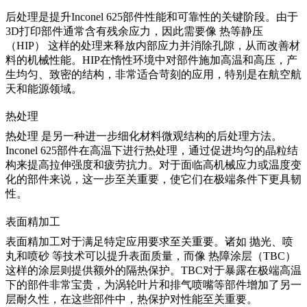
后处理是提升Inconel 625部件性能和可靠性的关键阶段。由于
3D打印部件通常含有残余应力，因此需要像
热等静压
（HIP）
这样的处理来释放内部应力并消除孔隙，从而改善材
料的机械性能。HIP在惰性环境中对部件施加高温和高压，产
生均匀、致密的结构，非常适合苛刻的应用，特别是在航空航
天和能源领域。
热处理
热处理
是另一种进一步细化材料微观结构的后处理方法。
Inconel 625部件在高温下进行热处理，通过促进均匀的晶粒结
构来提高拉伸强度和疲劳抗力。对于面临高机械应力或温度变
化的部件来说，这一步至关重要，使它们在极端条件下更具韧
性。
表面精加工
表面精加工对于满足特定应用要求至关重要。诸如
抛光、喷
丸和喷砂
等技术可以提升表面质量，而像
热障涂层（TBC）
这样的涂层则提供额外的隔热保护。TBC对于暴露在极端高温
下的部件非常宝贵，为涡轮叶片和排气喷嘴等部件增加了另一
层耐久性，在这些部件中，热保护对性能至关重要。