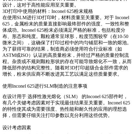
设计，这对于高性能应用至关重要。
3D打印中使用的材料：Inconel 625粉末规格
在使用SLM进行3D打印时，材料质量至关重要。对于
Inconel
625
，金属粉末的质量直接影响最终部件的强度、一致性和整
体成功。Inconel 625粉末必须满足严格的标准，包括粒度分
布、形态和纯度。颗粒通常呈球形，粒度范围较窄（在10-50
微米之间），这确保了打印过程中的均匀铺层和一致的熔池。
为了获得可靠的结果，制造商必须使用符合行业标准（如
ASTM或ISO）认证的高质量粉末，并经过严格的质量控制流
程。杂质或不规则颗粒形状的存在可能导致熔化不一致，从而
降低部件的结构完整性。随着对3D打印超级合金部件需求的
增长，粉末供应商不断改进其工艺以满足这些质量要求。
使用Inconel 625进行SLM制造的注意事项
在设计用于
选择性激光熔化（SLM）
的Inconel 625部件时，
有几个关键考虑因素对于实现最佳结果至关重要。Inconel 625
的特性使其成为需要强度、热性能和耐久性的应用的理想选
择，但需要仔细关注打印参数以充分利用这些优势。
设计考虑因素