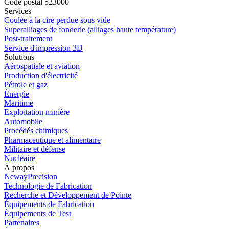
Code postal 523000
Services
Coulée à la cire perdue sous vide
Superalliages de fonderie (alliages haute température)
Post-traitement
Service d'impression 3D
Solutions
Aérospatiale et aviation
Production d'électricité
Pétrole et gaz
Énergie
Maritime
Exploitation minière
Automobile
Procédés chimiques
Pharmaceutique et alimentaire
Militaire et défense
Nucléaire
À propos
NewayPrecision
Technologie de Fabrication
Recherche et Développement de Pointe
Équipements de Fabrication
Équipements de Test
Partenaires