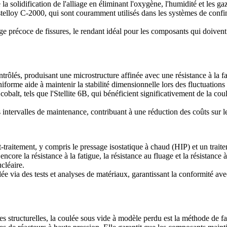
 la solidification de l'alliage en éliminant l'oxygène, l'humidité et les 
telloy C-2000
, qui sont couramment utilisés dans les systèmes de confin
 précoce de fissures, le rendant idéal pour les composants qui doivent 
ntrôlés, produisant une microstructure affinée avec une résistance à la 
 uniforme aide à maintenir la stabilité dimensionnelle lors des fluctuati
obalt, tels que l'
Stellite 6B
, qui bénéficient significativement de la cou
s intervalles de maintenance, contribuant à une réduction des coûts sur l
t-traitement, y compris le
pressage isostatique à chaud (HIP)
et un
trait
t encore la résistance à la fatigue, la résistance au fluage et la résistanc
cléaire.
llée via des
tests et analyses de matériaux
, garantissant la conformité av
es structurelles, la coulée sous vide à modèle perdu est la méthode de fa