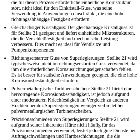
die für diesen Prozess erforderliche einheitliche Kornstruktur
stört, nicht ideal für den Einkristall-Guss, was seine
Verwendung in Anwendungen einschränkt, die eine hohe
richtungsabhängige Festigkeit erfordern.
Gleichachsiger Kristallguss
:
Der gleichachsige Kristallguss ist
für Stellite 21 geeignet und liefert einheitliche Mikrostrukturen,
die die Verschleißfestigkeit und mechanische Leistung
verbessern. Dies macht es ideal für Ventilsitze und
Pumpenkomponenten.
Richtungserstarrter Guss von Superlegierungen
:
Stellite 21 wird
typischerweise nicht im richtungserstarrten Guss verwendet, da
ihm die erforderlichen Kornausrichtungseigenschaften fehlen.
Es ist besser für statische Anwendungen geeignet, die eine hohe
Korrosionsbeständigkeit erfordern.
Pulvermetallurgische Turbinenscheiben
:
Stellite 21 bietet eine
hervorragende Korrosionsbeständigkeit, ist jedoch aufgrund
einer moderateren Kriechfestigkeit im Vergleich zu anderen
Hochtemperatur-Superlegierungen weniger verbreitet bei
pulvermetallurgischen Turbinenscheiben.
Präzisionsschmieden von Superlegierungen
:
Stellite 21 wird
aufgrund seiner inhärenten Härte nicht häufig für das
Präzisionsschmieden verwendet, leistet jedoch gute Dienste bei
Auftragschweißungen und Hartbeschichtungen, die die