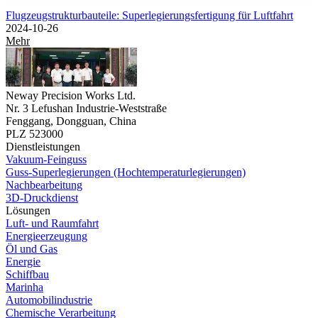
Flugzeugstrukturbauteile: Superlegierungsfertigung für Luftfahrt
2024-10-26
Mehr
Neway Precision Works Ltd.
Nr. 3 Lefushan Industrie-Weststraße
Fenggang, Dongguan, China
PLZ 523000
Dienstleistungen
Vakuum-Feinguss
Guss-Superlegierungen (Hochtemperaturlegierungen)
Nachbearbeitung
3D-Druckdienst
Lösungen
Luft- und Raumfahrt
Energieerzeugung
Öl und Gas
Energie
Schiffbau
Marinha
Automobilindustrie
Chemische Verarbeitung