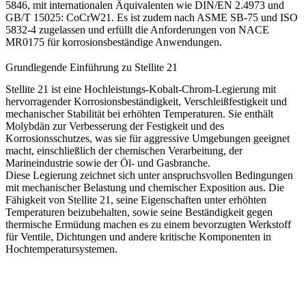
5846
, mit internationalen Äquivalenten wie
DIN/EN 2.4973
und
GB/T 15025: CoCrW21
. Es ist zudem nach
ASME SB-75
und
ISO
5832-4
zugelassen und erfüllt die Anforderungen von
NACE
MR0175
für korrosionsbeständige Anwendungen.
Grundlegende Einführung zu Stellite 21
Stellite 21 ist eine Hochleistungs-Kobalt-Chrom-Legierung mit
hervorragender Korrosionsbeständigkeit, Verschleißfestigkeit und
mechanischer Stabilität bei erhöhten Temperaturen. Sie enthält
Molybdän zur Verbesserung der Festigkeit und des
Korrosionsschutzes, was sie für aggressive Umgebungen geeignet
macht, einschließlich der chemischen Verarbeitung, der
Marineindustrie sowie der Öl- und Gasbranche.
Diese Legierung zeichnet sich unter anspruchsvollen Bedingungen
mit mechanischer Belastung und chemischer Exposition aus. Die
Fähigkeit von Stellite 21, seine Eigenschaften unter erhöhten
Temperaturen beizubehalten, sowie seine Beständigkeit gegen
thermische Ermüdung machen es zu einem bevorzugten Werkstoff
für Ventile, Dichtungen und andere kritische Komponenten in
Hochtemperatursystemen.