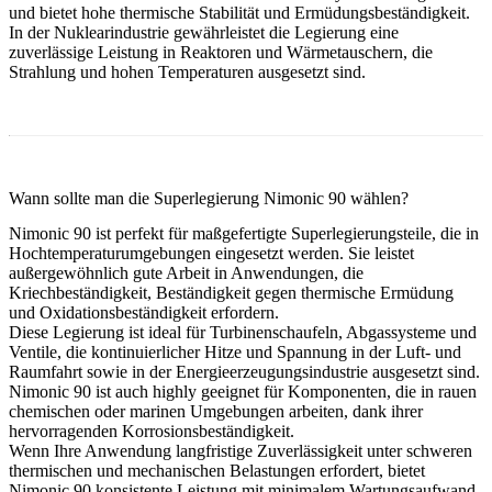
und bietet hohe thermische Stabilität und Ermüdungsbeständigkeit.
In der
Nuklearindustrie
gewährleistet die Legierung eine
zuverlässige Leistung in Reaktoren und Wärmetauschern, die
Strahlung und hohen Temperaturen ausgesetzt sind.
Wann sollte man die Superlegierung Nimonic 90 wählen?
Nimonic 90 ist perfekt für
maßgefertigte Superlegierungsteile
, die in
Hochtemperaturumgebungen
eingesetzt werden. Sie leistet
außergewöhnlich gute Arbeit in Anwendungen, die
Kriechbeständigkeit
,
Beständigkeit gegen thermische Ermüdung
und
Oxidationsbeständigkeit
erfordern.
Diese Legierung ist ideal für Turbinenschaufeln, Abgassysteme und
Ventile, die kontinuierlicher Hitze und Spannung in der Luft- und
Raumfahrt sowie in der Energieerzeugungsindustrie ausgesetzt sind.
Nimonic 90 ist auch highly geeignet für Komponenten, die in rauen
chemischen oder marinen Umgebungen arbeiten, dank ihrer
hervorragenden Korrosionsbeständigkeit.
Wenn Ihre Anwendung
langfristige Zuverlässigkeit
unter schweren
thermischen und mechanischen Belastungen erfordert, bietet
Nimonic 90 konsistente Leistung mit minimalem Wartungsaufwand.