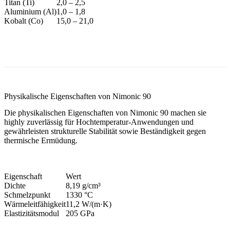
Titan (Ti)
2,0 – 2,5
Aluminium (Al)
1,0 – 1,8
Kobalt (Co)
15,0 – 21,0
Physikalische Eigenschaften von Nimonic 90
Die physikalischen Eigenschaften von Nimonic 90 machen sie
highly zuverlässig für
Hochtemperatur
-Anwendungen und
gewährleisten strukturelle Stabilität sowie Beständigkeit gegen
thermische Ermüdung.
Eigenschaft
Wert
Dichte
8,19 g/cm³
Schmelzpunkt
1330 °C
Wärmeleitfähigkeit
11,2 W/(m·K)
Elastizitätsmodul
205 GPa