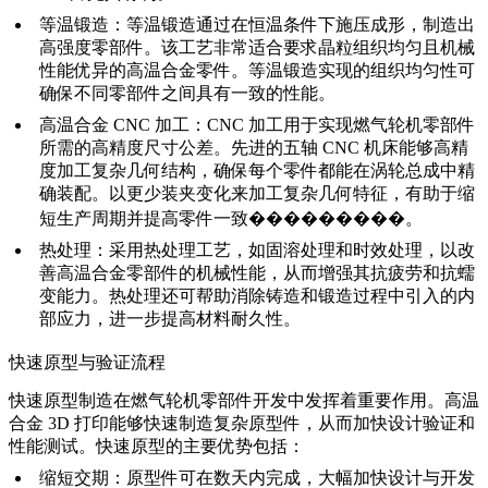
等温锻造
：
等温锻造
通过在恒温条件下施压成形，制造出
高强度零部件。该工艺非常适合要求晶粒组织均匀且机械
性能优异的高温合金零件。等温锻造实现的组织均匀性可
确保不同零部件之间具有
一致的性能
。
高温合金 CNC 加工
：
CNC 加工
用于实现燃气轮机零部件
所需的高精度尺寸公差。先进的
五轴 CNC 机床
能够高精
度加工复杂几何结构，确保每个零件都能在涡轮总成中精
确装配。以更少装夹变化来加工复杂几何特征，有助于缩
短生产周期并提高零件一致���������。
热处理
：采用
热处理
工艺，如固溶处理和时效处理，以改
善高温合金零部件的机械性能，从而增强其抗疲劳和抗蠕
变能力。热处理还可帮助
消除
铸造和锻造过程中引入的内
部应力，进一步提高材料耐久性。
快速原型与验证流程
快速原型制造
在燃气轮机零部件开发中发挥着重要作用。
高温
合金 3D 打印
能够快速制造复杂原型件，从而加快设计验证和
性能测试。快速原型的主要优势包括：
缩短交期
：原型件可在数天内完成，大幅加快设计与开发