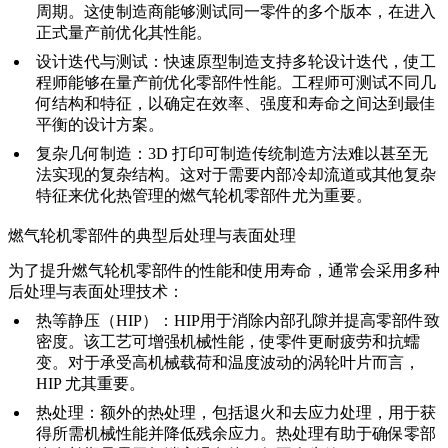
周期。这使制造商能够测试同一零件的多个版本，在进入
正式量产前优化其性能。
设计迭代与测试
：
快速原型制造
支持多轮设计迭代，使工
程师能够在量产前优化零部件性能。工程师可测试不同几
何结构和特征，以确定在效率、强度和寿命之间达到最佳
平衡的设计方案。
复杂几何制造
：
3D 打印
可制造传统制造方法难以甚至无
法实现的复杂结构。这对于需要内部冷却流道或其他复杂
特征来优化热管理的燃气轮机零部件尤为重要。
燃气轮机零部件的典型后处理与表面处理
为了提升燃气轮机零部件的性能和使用寿命，通常会采用多种
后处理与表面处理
技术：
热等静压（HIP）
：
HIP
用于消除内部孔隙并提高零部件致
密度。该工艺可增强机械性能，使零件更耐疲劳和抗蠕
变。对于承受高机械载荷和温度波动的涡轮叶片而言，
HIP 尤其重要。
热处理
：额外的
热处理
，包括退火和去应力处理，用于获
得所需机械性能并降低残余应力。热处理有助于确保零部