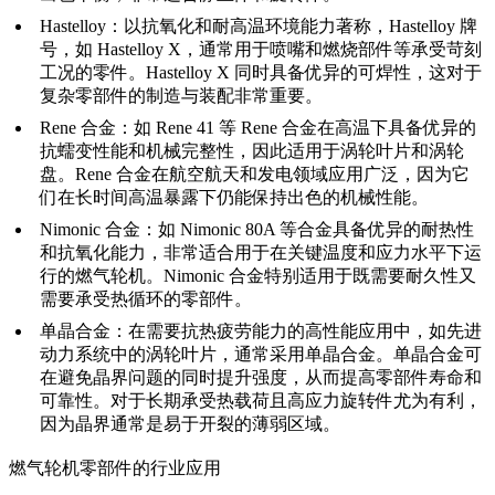
Hastelloy
：以抗氧化和耐高温环境能力著称，
Hastelloy 牌
号
，如 Hastelloy X，
通常用于喷嘴和燃烧部件等承受苛刻
工况的零件。Hastelloy X 同时具备优异的可焊性，这对于
复杂零部件的制造与装配非常重要。
Rene 合金
：如 Rene 41 等 Rene 合金在高温下具备优异的
抗蠕变性能和机械完整性，因此适用于涡轮叶片和涡轮
盘。Rene 合金在航空航天和发电领域应用广泛，因为它
们在长时间高温暴露下仍能保持出色的机械性能。
Nimonic 合金
：如
Nimonic 80A
等合金具备优异的耐热性
和抗氧化能力，非常适合用于在关键温度和应力水平下运
行的燃气轮机。Nimonic 合金特别适用于既需要耐久性又
需要承受热循环的零部件。
单晶合金
：在需要
抗热疲劳能力
的高性能应用中，如先进
动力系统中的涡轮叶片，通常采用单晶合金。单晶合金可
在避免晶界问题的同时提升强度，从而提高零部件寿命和
可靠性。对于长期承受热载荷且高应力旋转件尤为有利，
因为晶界通常是易于开裂的薄弱区域。
燃气轮机零部件的行业应用