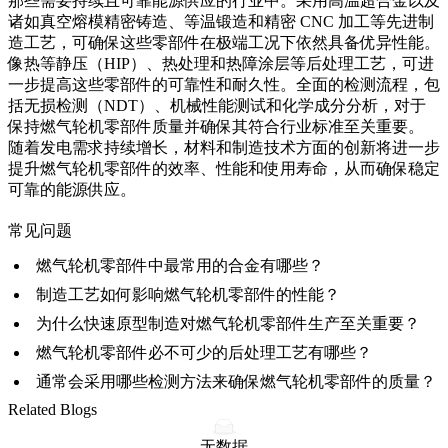
那些需要持续且可靠能源供应的行业中。采用
高温超合金
以及
诸如
真空熔模精密铸造
、
等温锻造
和
精密 CNC 加工
等先进制
造工艺，可确保这些零部件在极端工况下依然具备优异性能。
像
热等静压（HIP）
、
热处理
和
热障涂层
等后处理工艺，可进
一步提高这些零部件的可靠性和耐久性。全面的
检测流程
，包
括
无损检测（NDT）
、
机械性能测试
和
化学成分分析
，对于
保持燃气轮机零部件质量并确保其符合行业标准至关重要。
随着
发电需求
持续增长，材料和制造技术方面的创新将进一步
提升燃气轮机零部件的效率、性能和使用寿命，从而确保稳定
可靠的能源供应。
常见问题
燃气轮机零部件中最常用的合金有哪些？
制造工艺如何影响燃气轮机零部件的性能？
为什么快速原型制造对燃气轮机零部件生产至关重要？
燃气轮机零部件必不可少的后处理工艺有哪些？
通常会采用哪些检测方法来确保燃气轮机零部件的质量？
Related Blogs
无数据