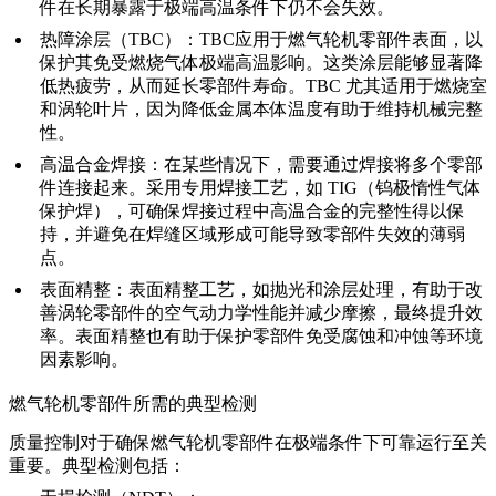
件在长期暴露于极端高温条件下仍不会失效。
热障涂层（TBC）
：
TBC
应用于燃气轮机零部件表面，以
保护其免受燃烧气体极端高温影响。这类涂层能够显著降
低热疲劳，从而延长零部件寿命。TBC 尤其适用于燃烧室
和涡轮叶片，因为降低金属本体温度有助于维持机械完整
性。
高温合金焊接
：在某些情况下，需要通过焊接将多个零部
件连接起来。采用
专用焊接工艺
，如 TIG（钨极惰性气体
保护焊），可确保焊接过程中高温合金的完整性得以保
持，并避免在焊缝区域形成可能导致零部件失效的薄弱
点。
表面精整
：
表面精整
工艺，如抛光和涂层处理，有助于改
善涡轮零部件的空气动力学性能并减少摩擦，最终提升效
率。表面精整也有助于保护零部件免受腐蚀和冲蚀等环境
因素影响。
燃气轮机零部件所需的典型检测
质量控制对于确保燃气轮机零部件在极端条件下可靠运行至关
重要。
典型检测
包括：