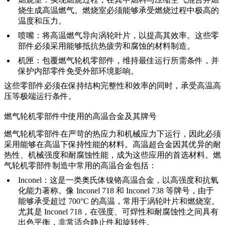
烧生成高温燃气。燃烧室必须能够承受燃烧过程中极高的
温度和压力。
喷嘴
：将高温燃气导向涡轮叶片，以提高其效率。这些零
部件必须采用能够抵抗
热疲劳
和腐蚀的材料制造。
机匣
：包覆燃气轮机零部件，维持最佳运行所需条件，并
保护内部零件免受外部环境影响。
这些零部件必须在保持结构完整性和效率的同时，承受
高温高
压
等极端运行条件。
燃气轮机零部件中使用的高温合金及其牌号
燃气轮机零部件在严苛的热应力和机械应力下运行，因此必须
采用能够在高温下保持性能的材料。
高温超合金
因其优异的耐
热性、机械强度和耐腐蚀性能，成为这些应用的首选材料。燃
气轮机零部件制造中常用的高温合金包括：
Inconel
：这是一类奥氏体镍铬高温合金，以高强度和抗氧
化能力著称。像
Inconel 718
和 Inconel 738 等牌号，由于
能够承受超过 700°C 的高温，常用于涡轮叶片和燃烧室。
尤其是 Inconel 718，在强度、可焊性和耐腐蚀性之间具有
出色平衡，非常适合静止件和旋转件。