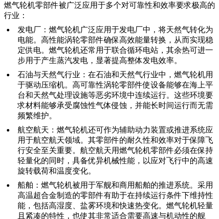
燃气轮机零部件被广泛应用于多个对可靠性和效率要求极高的
行业：
发电厂
：燃气轮机广泛应用于发电厂中，将天然气转化为
电能。
高性能涡轮零部件
确保高效能量转换，从而实现稳
定供电。燃气轮机还常用于联合循环电站，其余热可进一
步用于产生蒸汽发电，显著提高整体发电效率。
石油与天然气行业
：在石油和天然气行业中，燃气轮机用
于驱动压缩机。
高可靠性涡轮零部件
使设备能够在海上平
台和天然气处理设施等恶劣环境中连续运行。这些环境要
求材料能够承受腐蚀性气体侵蚀，并能长时间运行而无需
频繁维护。
航空航天
：燃气轮机还可作为辅助动力装置或推进系统应
用于航空航天领域。其零部件的
耐久性和效率
对于保障飞
行安全至关重要。航空航天用燃气轮机零部件必须在保持
轻量化的同时，具备优异机械性能，以应对飞行中的高速
旋转载荷和温度变化。
船舶
：燃气轮机被用于军舰和商用船舶的推进系统。采用
高温超合金制造的零部件有助于在持续运行条件下维持性
能，包括
高湿度、盐雾环境和快速热变化
。燃气轮机轻量
且紧凑的特性，也使其非常适合需要高速与机动性的舰