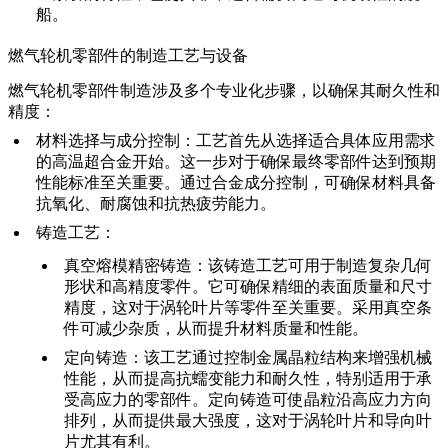
船。
燃气轮机零部件的制造工艺与设备
燃气轮机零部件制造
涉及多个专业化步骤，以确保其耐久性和
精度：
材料选择与成分控制
：工艺首先从选择适合具体应用需求
的
高温超合金
开始。这一步对于确保最终零部件达到预期
性能标准至关重要。通过
合金成分控制
，可确保材料具备
抗氧化、耐腐蚀和抗热疲劳能力。
铸造工艺
：
真空熔模精密铸造
：该铸造工艺可用于制造复杂几何
形状和高精度零件。它可确保精细的表面质量和
尺寸
精度
，这对于
涡轮叶片
等零件至关重要。采用真空条
件可减少杂质，从而提升材料质量和性能。
定向铸造
：该工艺通过控制金属晶粒结构来增强机械
性能，从而提高
抗蠕变能力
和耐久性，特别适用于承
受高应力的零部件。
定向铸造
可使晶粒沿高应力方向
排列，从而提供最大强度，这对于涡轮叶片和导向叶
片尤其有利。