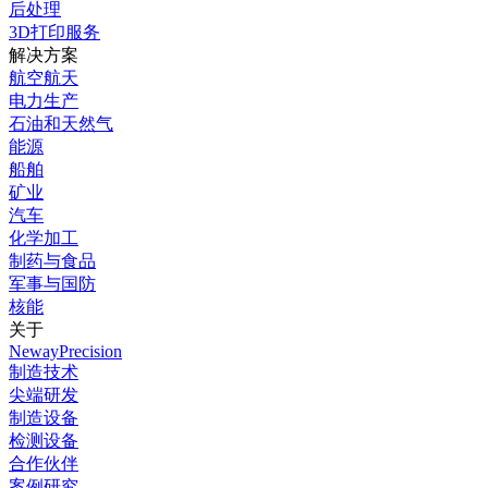
后处理
3D打印服务
解决方案
航空航天
电力生产
石油和天然气
能源
船舶
矿业
汽车
化学加工
制药与食品
军事与国防
核能
关于
NewayPrecision
制造技术
尖端研发
制造设备
检测设备
合作伙伴
案例研究