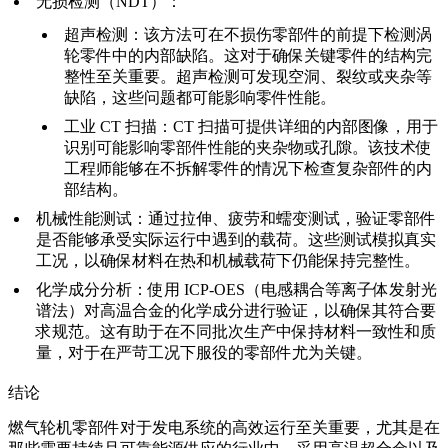
无损检测（NDT）
：
超声检测
：该方法可在不损伤零部件的前提下检测涡
轮零件中的
内部缺陷
。这对于确保关键零件的结构完
整性至关重要。超声检测可发现空洞、裂纹或夹杂等
缺陷，这些问题都可能影响零件性能。
工业 CT 扫描
：
CT 扫描
可提供详细的内部图像，用于
识别可能影响零部件性能的夹杂物或孔隙。该技术使
工程师能够在不拆解零件的情况下检查复杂部件的内
部结构。
机械性能测试
：通过
拉伸
、疲劳和蠕变测试，验证零部件
是否能够承受实际运行中遇到的载荷。这些测试模拟真实
工况，以确保材料在热和机械载荷下仍能保持完整性。
化学成分分析
：使用
ICP-OES
（电感耦合等离子体发射光
谱法）对高温合金的化学成分进行验证，以确保其符合要
求规范。这有助于在不同批次生产中保持材料一致性和质
量，对于在严苛工况下服役的零部件尤为关键。
结论
燃气轮机零部件
对于发电系统的高效运行至关重要，尤其是在