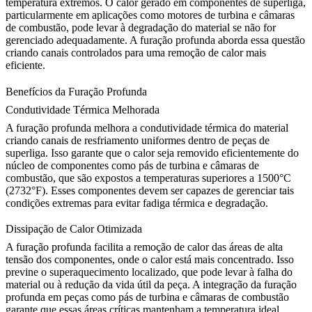
temperatura extremos. O calor gerado em componentes de superliga,
particularmente em aplicações como motores de turbina e câmaras
de combustão, pode levar à degradação do material se não for
gerenciado adequadamente. A furação profunda aborda essa questão
criando canais controlados para uma remoção de calor mais
eficiente.
Benefícios da Furação Profunda
Condutividade Térmica Melhorada
A
furação profunda
melhora a condutividade térmica do material
criando canais de resfriamento uniformes dentro de peças de
superliga. Isso garante que o calor seja removido eficientemente do
núcleo de componentes como pás de turbina e câmaras de
combustão, que são expostos a temperaturas superiores a 1500°C
(2732°F). Esses componentes devem ser capazes de gerenciar tais
condições extremas para evitar fadiga térmica e degradação.
Dissipação de Calor Otimizada
A furação profunda facilita a remoção de calor das áreas de alta
tensão dos componentes, onde o calor está mais concentrado. Isso
previne o superaquecimento localizado, que pode levar à falha do
material ou à redução da vida útil da peça. A integração da furação
profunda em peças como
pás de turbina
e
câmaras de combustão
garante que essas áreas críticas mantenham a temperatura ideal,