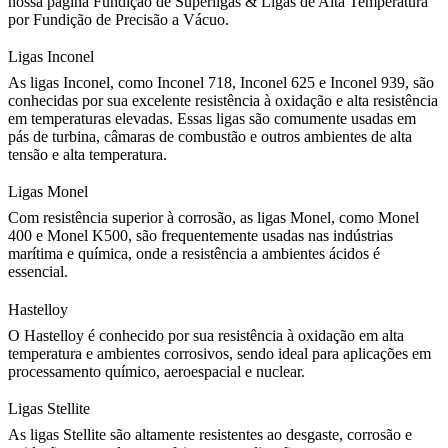
nossa página
Fundição de Superligas & Ligas de Alta Temperatura
por Fundição de Precisão a Vácuo
.
Ligas Inconel
As ligas Inconel, como
Inconel 718
,
Inconel 625
e
Inconel 939
, são
conhecidas por sua excelente resistência à oxidação e alta resistência
em temperaturas elevadas. Essas ligas são comumente usadas em
pás de turbina, câmaras de combustão e outros ambientes de alta
tensão e alta temperatura.
Ligas Monel
Com resistência superior à corrosão, as ligas Monel, como
Monel
400
e
Monel K500
, são frequentemente usadas nas indústrias
marítima e química, onde a resistência a ambientes ácidos é
essencial.
Hastelloy
O Hastelloy é conhecido por sua resistência à oxidação em alta
temperatura e ambientes corrosivos, sendo ideal para aplicações em
processamento químico, aeroespacial e nuclear.
Ligas Stellite
As
ligas Stellite
são altamente resistentes ao desgaste, corrosão e