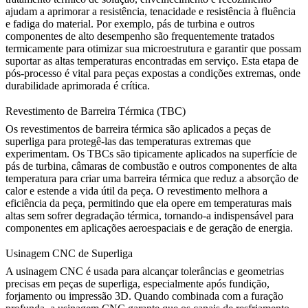
ajudam a aprimorar a resistência, tenacidade e resistência à fluência
e fadiga do material. Por exemplo, pás de turbina e outros
componentes de alto desempenho são frequentemente tratados
termicamente para otimizar sua microestrutura e garantir que possam
suportar as altas temperaturas encontradas em serviço. Esta etapa de
pós-processo é vital para peças expostas a condições extremas, onde
durabilidade aprimorada é crítica.
Revestimento de Barreira Térmica (TBC)
Os
revestimentos de barreira térmica
são aplicados a peças de
superliga para protegê-las das temperaturas extremas que
experimentam. Os TBCs são tipicamente aplicados na superfície de
pás de turbina, câmaras de combustão e outros componentes de alta
temperatura para criar uma barreira térmica que reduz a absorção de
calor e estende a vida útil da peça. O revestimento melhora a
eficiência da peça, permitindo que ela opere em temperaturas mais
altas sem sofrer degradação térmica, tornando-a indispensável para
componentes em aplicações aeroespaciais e de geração de energia.
Usinagem CNC de Superliga
A
usinagem CNC
é usada para alcançar tolerâncias e geometrias
precisas em peças de superliga, especialmente após fundição,
forjamento ou impressão 3D. Quando combinada com a
furação