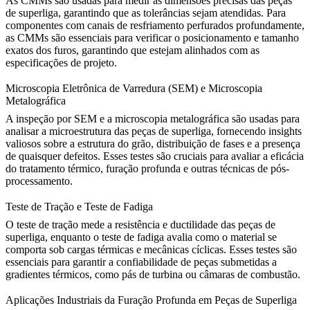
As
CMMs
são usadas para medir as dimensões precisas das peças
de superliga, garantindo que as tolerâncias sejam atendidas. Para
componentes com canais de resfriamento perfurados profundamente,
as CMMs são essenciais para verificar o posicionamento e tamanho
exatos dos furos, garantindo que estejam alinhados com as
especificações de projeto.
Microscopia Eletrônica de Varredura (SEM) e Microscopia
Metalográfica
A
inspeção por SEM
e a
microscopia metalográfica
são usadas para
analisar a microestrutura das peças de superliga, fornecendo insights
valiosos sobre a estrutura do grão, distribuição de fases e a presença
de quaisquer defeitos. Esses testes são cruciais para avaliar a eficácia
do tratamento térmico, furação profunda e outras técnicas de pós-
processamento.
Teste de Tração e Teste de Fadiga
O
teste de tração
mede a resistência e ductilidade das peças de
superliga, enquanto o
teste de fadiga
avalia como o material se
comporta sob cargas térmicas e mecânicas cíclicas. Esses testes são
essenciais para garantir a confiabilidade de peças submetidas a
gradientes térmicos, como pás de turbina ou câmaras de combustão.
Aplicações Industriais da Furação Profunda em Peças de Superliga