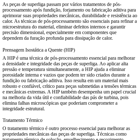
As peças de superliga passam por vários tratamentos de pós-
processamento após fundição, forjamento ou fabricação aditiva para
aprimorar suas propriedades mecânicas, durabilidade e resistência ao
calor. As
técnicas de pós-processamento
são essenciais para refinar a
microestrutura do material, eliminar defeitos internos e garantir
precisão dimensional, especialmente em componentes que
dependem da furação profunda para dissipação de calor.
Prensagem Isostática a Quente (HIP)
A
HIP
é uma técnica de pós-processamento essencial para melhorar
a densidade e integridade das peças de superliga. Ao aplicar alta
pressão e temperatura simultaneamente, a HIP ajuda a eliminar
porosidade interna e vazios que podem ter sido criados durante a
fundição ou fabricação aditiva. Isso resulta em um material mais
robusto e confiável, crítico para peças submetidas a tensões térmicas
e mecânicas extremas. A HIP também desempenha um papel crucial
na melhoria da vida útil e confiabilidade das pás de turbina, pois
elimina falhas microscópicas que poderiam comprometer a
integridade estrutural.
Tratamento Térmico
O
tratamento térmico
é outro processo essencial para melhorar as
propriedades mecânicas das peças de superliga. Técnicas como
tratamento térmico de solução, envelhecimento e recozimento