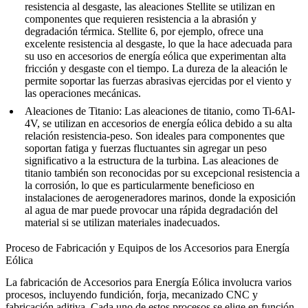
resistencia al desgaste, las aleaciones Stellite se utilizan en
componentes que requieren resistencia a la abrasión y
degradación térmica.
Stellite 6
, por ejemplo, ofrece una
excelente resistencia al desgaste, lo que la hace adecuada para
su uso en accesorios de energía eólica que experimentan alta
fricción y desgaste con el tiempo. La dureza de la aleación le
permite soportar las fuerzas abrasivas ejercidas por el viento y
las operaciones mecánicas.
Aleaciones de Titanio
:
Las aleaciones de titanio, como
Ti-6Al-
4V
, se utilizan en accesorios de energía eólica debido a su alta
relación resistencia-peso. Son ideales para componentes que
soportan fatiga y fuerzas fluctuantes sin agregar un peso
significativo a la estructura de la turbina. Las aleaciones de
titanio también son reconocidas por su excepcional resistencia a
la corrosión, lo que es particularmente beneficioso en
instalaciones de aerogeneradores marinos, donde la exposición
al agua de mar puede provocar una rápida degradación del
material si se utilizan materiales inadecuados.
Proceso de Fabricación y Equipos de los Accesorios para Energía
Eólica
La fabricación de Accesorios para Energía Eólica involucra varios
procesos, incluyendo fundición, forja, mecanizado CNC y
fabricación aditiva. Cada uno de estos procesos se elige en función