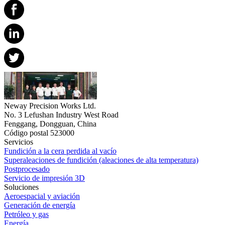
Neway Precision Works Ltd.
No. 3 Lefushan Industry West Road
Fenggang, Dongguan, China
Código postal 523000
Servicios
Fundición a la cera perdida al vacío
Superaleaciones de fundición (aleaciones de alta temperatura)
Postprocesado
Servicio de impresión 3D
Soluciones
Aeroespacial y aviación
Generación de energía
Petróleo y gas
Energía