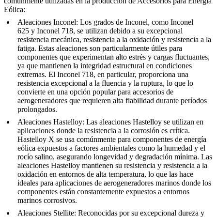
comúnmente utilizadas en la producción de Accesorios para Energía
Eólica:
Aleaciones Inconel
:
Los grados de Inconel, como
Inconel
625
y
Inconel 718,
se utilizan debido a su excepcional
resistencia mecánica, resistencia a la oxidación y resistencia a la
fatiga. Estas aleaciones son particularmente útiles para
componentes que experimentan alto estrés y cargas fluctuantes,
ya que mantienen la integridad estructural en condiciones
extremas. El Inconel 718, en particular, proporciona una
resistencia excepcional a la fluencia y la ruptura, lo que lo
convierte en una opción popular para accesorios de
aerogeneradores que requieren alta fiabilidad durante períodos
prolongados.
Aleaciones Hastelloy
:
Las aleaciones Hastelloy se utilizan en
aplicaciones donde la resistencia a la corrosión es crítica.
Hastelloy X
se usa comúnmente para componentes de energía
eólica expuestos a factores ambientales como la humedad y el
rocío salino, asegurando longevidad y degradación mínima. Las
aleaciones Hastelloy mantienen su resistencia y resistencia a la
oxidación en entornos de alta temperatura, lo que las hace
ideales para aplicaciones de aerogeneradores marinos donde los
componentes están constantemente expuestos a entornos
marinos corrosivos.
Aleaciones Stellite
:
Reconocidas por su excepcional dureza y