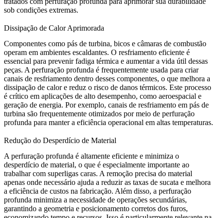
tratados com perfuração profunda para aprimorar sua durabilidade
sob condições extremas.
Dissipação de Calor Aprimorada
Componentes como pás de turbina, bicos e câmaras de combustão
operam em ambientes escaldantes. O resfriamento eficiente é
essencial para prevenir fadiga térmica e aumentar a vida útil dessas
peças. A perfuração profunda é frequentemente usada para criar
canais de resfriamento dentro desses componentes, o que melhora a
dissipação de calor e reduz o risco de danos térmicos. Este processo
é crítico em aplicações de alto desempenho, como aeroespacial e
geração de energia. Por exemplo,
canais de resfriamento em pás de
turbina
são frequentemente otimizados por meio de perfuração
profunda para manter a eficiência operacional em altas temperaturas.
Redução do Desperdício de Material
A perfuração profunda é altamente eficiente e minimiza o
desperdício de material, o que é especialmente importante ao
trabalhar com superligas caras. A remoção precisa do material
apenas onde necessário ajuda a reduzir as taxas de sucata e melhora
a eficiência de custos na fabricação. Além disso, a perfuração
profunda minimiza a necessidade de operações secundárias,
garantindo a geometria e posicionamento corretos dos furos,
economizando tempo e recursos. Isso é particularmente relevante na