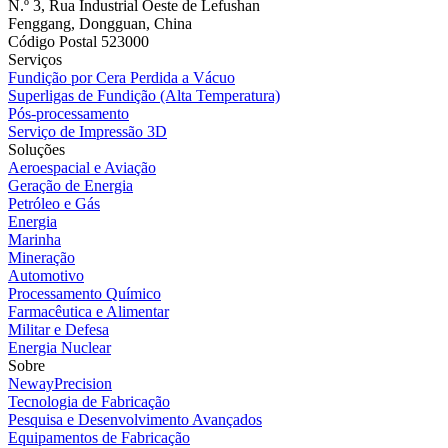
N.º 3, Rua Industrial Oeste de Lefushan
Fenggang, Dongguan, China
Código Postal 523000
Serviços
Fundição por Cera Perdida a Vácuo
Superligas de Fundição (Alta Temperatura)
Pós-processamento
Serviço de Impressão 3D
Soluções
Aeroespacial e Aviação
Geração de Energia
Petróleo e Gás
Energia
Marinha
Mineração
Automotivo
Processamento Químico
Farmacêutica e Alimentar
Militar e Defesa
Energia Nuclear
Sobre
NewayPrecision
Tecnologia de Fabricação
Pesquisa e Desenvolvimento Avançados
Equipamentos de Fabricação