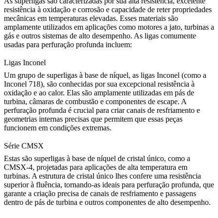
As superligas são caracterizadas por sua alta resistência, excelente
resistência à oxidação e corrosão e capacidade de reter propriedades
mecânicas em temperaturas elevadas. Esses materiais são
amplamente utilizados em aplicações como motores a jato, turbinas a
gás e outros sistemas de alto desempenho. As ligas comumente
usadas para perfuração profunda incluem:
Ligas Inconel
Um grupo de superligas à base de níquel, as
ligas Inconel
(como a
Inconel 718
), são conhecidas por sua excepcional resistência à
oxidação e ao calor. Elas são amplamente utilizadas em pás de
turbina, câmaras de combustão e componentes de escape. A
perfuração profunda é crucial para criar canais de resfriamento e
geometrias internas precisas que permitem que essas peças
funcionem em condições extremas.
Série CMSX
Estas são superligas à base de níquel de cristal único, como a
CMSX-4
, projetadas para aplicações de alta temperatura em
turbinas. A estrutura de cristal único lhes confere uma resistência
superior à fluência, tornando-as ideais para perfuração profunda, que
garante a criação precisa de canais de resfriamento e passagens
dentro de pás de turbina e outros componentes de alto desempenho.