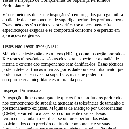
Testes e Inspeção de Componentes de Superliga Perfurados
Profundamente
Vários métodos de teste e inspeção são empregados para garantir a
qualidade dos componentes de superliga perfurados profundamente.
Esses métodos são críticos para verificar se a peça atende às
especificações exigidas e se comportará conforme o esperado em
aplicações exigentes.
Testes Não Destrutivos (NDT)
Métodos de testes não destrutivos (NDT), como
inspeção por raios-
X
e testes ultrassônicos, são usados para inspecionar a qualidade
interna e externa dos componentes sem danificá-los. Essas técnicas
podem detectar trincas internas, porosidade ou desalinhamento que
podem não ser visíveis na superfície, mas que poderiam
comprometer a integridade estrutural da peça.
Inspeção Dimensional
A inspeção dimensional garante que os furos profundos perfurados
nos componentes de superliga atendam às tolerâncias de tamanho e
posicionamento exigidas.
Máquinas de Medição por Coordenadas
(CMM)
e varredura a laser são comumente usadas. Essas
ferramentas ajudam a verificar se os furos perfurados estão
posicionados com precisão dentro do componente e se suas
dimensões atendem aos rigorosos requisitos de aplicações de alto