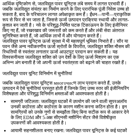
आर्थिक दृष्टिकोण से, जलविद्युत पावर यूनिट्स लंबे समय में लागत प्रभावी हैं।
जबकि जलविद्युत संयंत्र का निर्माण करने के लिए प्रारंभिक पूंजी निवेश उच्च हो
सकता है, बाद के परिचालन लागत अपेक्षाकृत कम हैं। ईंधन—पानी—प्राकृतिक
रूप से फिर से भर जाता है, जिससे ऊर्जा उत्पादन प्रक्रिया स्थायी और लागत-
कुशल बन जाती है। नवे के परिशुद्ध-निर्मित घटक टिकाऊपन के लिए इंजीनियर
किए गए हैं, जो रखरखाव की जरूरतों को कम करते हैं और लंबी सेवा अंतराल
सुनिश्चित करते हैं, जो आर्थिक लाभों में और योगदान करते हैं।
जलविद्युत पावर यूनिट्स ऊर्जा सुरक्षा में भी महत्वपूर्ण भूमिका निभाते हैं। सौर या
पवन जैसे अन्य नवीकरणीय ऊर्जा स्रोतों के विपरीत, जलविद्युत शक्ति मौसम की
स्थितियों से स्वतंत्र लगातार ऊर्जा आउटपुट प्रदान कर सकती है। यह
विश्वसनीयता जलविद्युत शक्ति को उन देशों के लिए ऊर्जा मिश्रण का एक
अभिन्न अंग बनाती है जो अपनी ऊर्जा स्वतंत्रता को बढ़ाने की चाहत रखते हैं।
जलविद्युत पावर यूनिट विनिर्माण में चुनौतियां
जबकि जलविद्युत पावर यूनिट्स многочисण लाभ प्रदान करते हैं, उनके
उत्पादन में ऐसे चुनौतियां प्रस्तुत होती हैं जिनके लिए उच्च स्तर की इंजीनियरिंग
विशेषज्ञता और परिशुद्ध विनिर्माण क्षमताओं की आवश्यकता होती है।
सामग्री जटिलता
: जलविद्युत घटकों में उपयोग की जाने वाली सुपरअलॉय
उनकी कठोरता और कठोरता के कारण मशीन करना कठिन होता है। इन
सामग्रियों को उनके गुणों से समझौता किए बिना सटीक रूप से आकार देने
के लिए EDM और 5-अक्ष सीएनसी मशीनिंग सेंटर जैसे विशेषीकृत
उपकरणों की आवश्यकता होती है।
आयामी सहनशीलता बनाए रखना
: जलविद्युत पावर यूनिट्स के कई घटकों