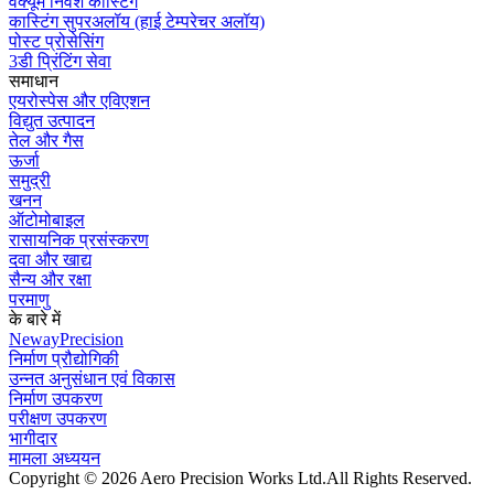
वैक्यूम निवेश कास्टिंग
कास्टिंग सुपरअलॉय (हाई टेम्परेचर अलॉय)
पोस्ट प्रोसेसिंग
3डी प्रिंटिंग सेवा
समाधान
एयरोस्पेस और एविएशन
विद्युत उत्पादन
तेल और गैस
ऊर्जा
समुद्री
खनन
ऑटोमोबाइल
रासायनिक प्रसंस्करण
दवा और खाद्य
सैन्य और रक्षा
परमाणु
के बारे में
NewayPrecision
निर्माण प्रौद्योगिकी
उन्नत अनुसंधान एवं विकास
निर्माण उपकरण
परीक्षण उपकरण
भागीदार
मामला अध्ययन
Copyright © 2026 Aero Precision Works Ltd.
All Rights Reserved.