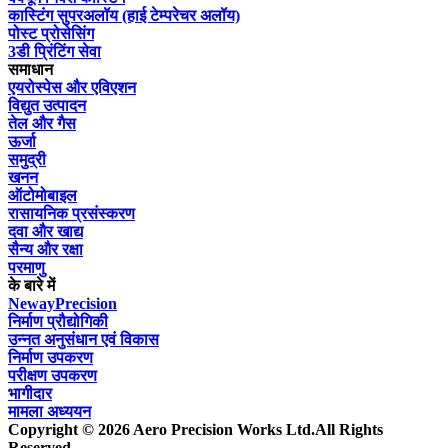
कास्टिंग सुपरअलॉय (हाई टेम्परेचर अलॉय)
पोस्ट प्रोसेसिंग
3डी प्रिंटिंग सेवा
समाधान
एयरोस्पेस और एविएशन
विद्युत उत्पादन
तेल और गैस
ऊर्जा
समुद्री
खनन
ऑटोमोबाइल
रासायनिक प्रसंस्करण
दवा और खाद्य
सैन्य और रक्षा
परमाणु
के बारे में
NewayPrecision
निर्माण प्रौद्योगिकी
उन्नत अनुसंधान एवं विकास
निर्माण उपकरण
परीक्षण उपकरण
भागीदार
मामला अध्ययन
Copyright © 2026 Aero Precision Works Ltd.
All Rights
Reserved.