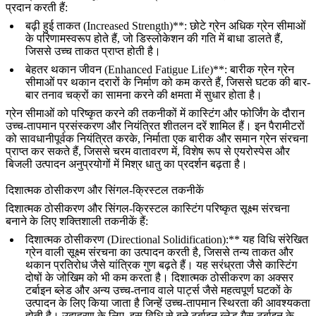
प्रदान करती हैं:
बढ़ी हुई ताकत (Increased Strength)**: छोटे ग्रेन अधिक ग्रेन सीमाओं
के परिणामस्वरूप होते हैं, जो डिस्लोकेशन की गति में बाधा डालते हैं,
जिससे उच्च ताकत प्राप्त होती है।
बेहतर थकान जीवन (Enhanced Fatigue Life)**: बारीक ग्रेन ग्रेन
सीमाओं पर थकान दरारों के निर्माण को कम करते हैं, जिससे घटक की बार-
बार तनाव चक्रों का सामना करने की क्षमता में सुधार होता है।
ग्रेन सीमाओं को परिष्कृत करने की तकनीकों में
कास्टिंग
और
फोर्जिंग
के दौरान
उच्च-तापमान प्रसंस्करण और नियंत्रित शीतलन दरें शामिल हैं। इन पैरामीटरों
को सावधानीपूर्वक नियंत्रित करके, निर्माता एक बारीक और समान ग्रेन संरचना
प्राप्त कर सकते हैं, जिससे चरम वातावरण में, विशेष रूप से
एयरोस्पेस
और
बिजली उत्पादन अनुप्रयोगों
में मिश्र धातु का प्रदर्शन बढ़ता है।
दिशात्मक ठोसीकरण और सिंगल-क्रिस्टल तकनीकें
दिशात्मक ठोसीकरण और सिंगल-क्रिस्टल कास्टिंग परिष्कृत सूक्ष्म संरचना
बनाने के लिए शक्तिशाली तकनीकें हैं:
दिशात्मक ठोसीकरण (Directional Solidification):** यह विधि संरेखित
ग्रेन वाली सूक्ष्म संरचना का उत्पादन करती है, जिससे तन्य ताकत और
थकान प्रतिरोध जैसे यांत्रिक गुण बढ़ते हैं। यह सरंध्रता जैसे कास्टिंग
दोषों के जोखिम को भी कम करता है। दिशात्मक ठोसीकरण का अक्सर
टर्बाइन ब्लेड और अन्य उच्च-तनाव वाले पार्ट्स जैसे महत्वपूर्ण घटकों के
उत्पादन के लिए किया जाता है जिन्हें उच्च-तापमान स्थिरता की आवश्यकता
होती है। उदाहरण के लिए, इस विधि से बने टर्बाइन ब्लेड
गैस टर्बाइन
के