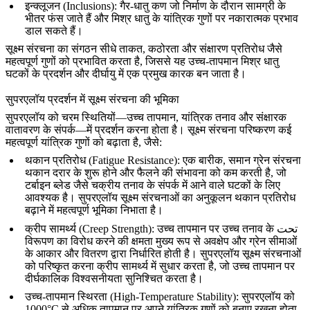
इन्क्लूजन (Inclusions)
: गैर-धातु कण जो निर्माण के दौरान सामग्री के
भीतर फंस जाते हैं और मिश्र धातु के यांत्रिक गुणों पर नकारात्मक प्रभाव
डाल सकते हैं।
सूक्ष्म संरचना का संगठन सीधे ताकत, कठोरता और संक्षारण प्रतिरोध जैसे
महत्वपूर्ण गुणों को प्रभावित करता है, जिससे यह
उच्च-तापमान मिश्र धातु
घटकों के प्रदर्शन और दीर्घायु
में एक प्रमुख कारक बन जाता है।
सुपरएलॉय प्रदर्शन में सूक्ष्म संरचना की भूमिका
सुपरएलॉय को चरम स्थितियों—उच्च तापमान, यांत्रिक तनाव और संक्षारक
वातावरण के संपर्क—में प्रदर्शन करना होता है। सूक्ष्म संरचना परिष्करण कई
महत्वपूर्ण यांत्रिक गुणों को बढ़ाता है, जैसे:
थकान प्रतिरोध (Fatigue Resistance)
: एक बारीक, समान ग्रेन संरचना
थकान दरार के शुरू होने और फैलने की संभावना को कम करती है, जो
टर्बाइन ब्लेड जैसे चक्रीय तनाव के संपर्क में आने वाले घटकों के लिए
आवश्यक है। सुपरएलॉय सूक्ष्म संरचनाओं का
अनुकूलन
थकान प्रतिरोध
बढ़ाने में महत्वपूर्ण भूमिका निभाता है।
क्रीप सामर्थ्य (Creep Strength)
: उच्च तापमान पर उच्च तनाव के تحت
विरूपण का विरोध करने की क्षमता मुख्य रूप से अवक्षेप और ग्रेन सीमाओं
के आकार और वितरण द्वारा निर्धारित होती है। सुपरएलॉय सूक्ष्म संरचनाओं
को
परिष्कृत करना
क्रीप सामर्थ्य में सुधार करता है, जो उच्च तापमान पर
दीर्घकालिक विश्वसनीयता सुनिश्चित करता है।
उच्च-तापमान स्थिरता (High-Temperature Stability)
: सुपरएलॉय को
1000°C से अधिक तापमान पर अपने यांत्रिक गुणों को बनाए रखना होता