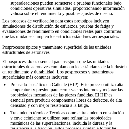
superaleaciones
pueden someterse a
pruebas funcionales
bajo
condiciones operativas simuladas, proporcionando información
valiosa sobre el rendimiento y posibles ajustes de diseño.
Los procesos de verificación para estos prototipos incluyen
simulaciones de
distribución de esfuerzos
, pruebas de fatiga y
evaluaciones de rendimiento en condiciones reales para confirmar
que las unidades cumplen los estrictos estándares aeroespaciales.
Posprocesos típicos y tratamiento superficial de las unidades
estructurales de aeronaves
El posprocesado es esencial para asegurar que las
unidades
estructurales de aeronaves
cumplan con los estándares de la industria
en rendimiento y durabilidad. Los posprocesos y tratamientos
superficiales más comunes incluyen:
Prensado Isostático en Caliente (HIP)
: Este proceso utiliza
alta
temperatura y presión
para cerrar vacíos internos y mejorar las
propiedades mecánicas de las piezas fundidas. El HIP es
esencial para producir componentes
libres de defectos
, de alta
densidad y con mejor resistencia a la fatiga.
Tratamiento térmico
: Técnicas como el
tratamiento en solución
y envejecimiento
se utilizan para refinar las propiedades
mecánicas de las superaleaciones, incluida la dureza y la
resistencia a la tracción. Estos procesos ayudan a lograr las