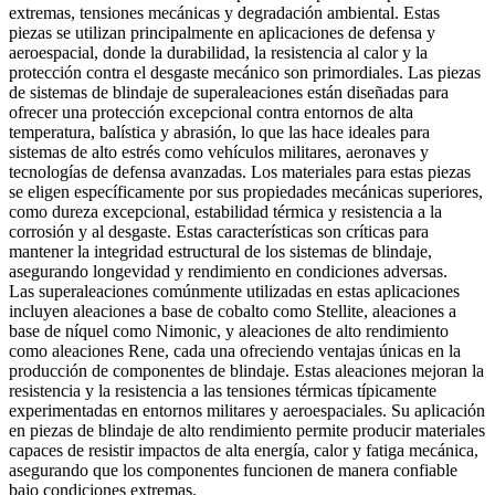
extremas, tensiones mecánicas y degradación ambiental. Estas
piezas se utilizan principalmente en aplicaciones de defensa y
aeroespacial, donde la durabilidad, la resistencia al calor y la
protección contra el desgaste mecánico son primordiales. Las piezas
de sistemas de blindaje de superaleaciones están diseñadas para
ofrecer una protección excepcional contra entornos de alta
temperatura, balística y abrasión, lo que las hace ideales para
sistemas de alto estrés como vehículos militares, aeronaves y
tecnologías de defensa avanzadas. Los materiales para estas piezas
se eligen específicamente por sus propiedades mecánicas superiores,
como dureza excepcional, estabilidad térmica y resistencia a la
corrosión y al desgaste. Estas características son críticas para
mantener la integridad estructural de los sistemas de blindaje,
asegurando longevidad y rendimiento en condiciones adversas.
Las superaleaciones comúnmente utilizadas en estas aplicaciones
incluyen aleaciones a base de cobalto como
Stellite
, aleaciones a
base de níquel como
Nimonic
, y aleaciones de alto rendimiento
como
aleaciones Rene
, cada una ofreciendo ventajas únicas en la
producción de componentes de blindaje. Estas aleaciones mejoran la
resistencia y la resistencia a las tensiones térmicas típicamente
experimentadas en entornos militares y aeroespaciales. Su aplicación
en piezas de blindaje de alto rendimiento permite producir materiales
capaces de resistir impactos de alta energía, calor y fatiga mecánica,
asegurando que los componentes funcionen de manera confiable
bajo condiciones extremas.