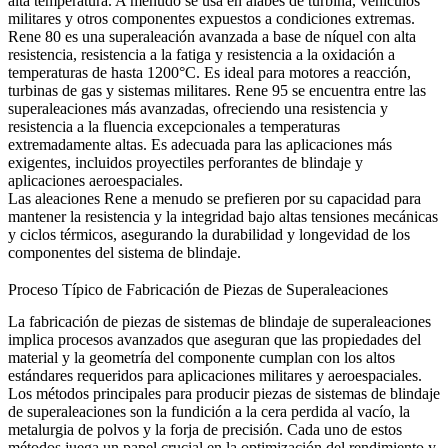
alta temperatura. A menudo se usa en álabes de turbina, vehículos
militares y otros componentes expuestos a condiciones extremas.
Rene 80
es una superaleación avanzada a base de níquel con alta
resistencia, resistencia a la fatiga y resistencia a la oxidación a
temperaturas de hasta 1200°C. Es ideal para motores a reacción,
turbinas de gas y sistemas militares.
Rene 95
se encuentra entre las
superaleaciones más avanzadas, ofreciendo una resistencia y
resistencia a la fluencia excepcionales a temperaturas
extremadamente altas. Es adecuada para las aplicaciones más
exigentes, incluidos proyectiles perforantes de blindaje y
aplicaciones aeroespaciales.
Las aleaciones Rene a menudo se prefieren por su capacidad para
mantener la resistencia y la integridad bajo altas tensiones mecánicas
y ciclos térmicos, asegurando la durabilidad y longevidad de los
componentes del sistema de blindaje.
Proceso Típico de Fabricación de Piezas de Superaleaciones
La fabricación de piezas de sistemas de blindaje de superaleaciones
implica procesos avanzados que aseguran que las propiedades del
material y la geometría del componente cumplan con los altos
estándares requeridos para aplicaciones militares y aeroespaciales.
Los métodos principales para producir piezas de sistemas de blindaje
de superaleaciones son la fundición a la cera perdida al vacío, la
metalurgia de polvos y la forja de precisión. Cada uno de estos
métodos juega un papel crucial en la optimización del rendimiento y