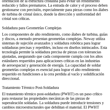
orientación de la estructura cristalina para evitar un rendimiento
reducido y fallos prematuros. La entrada de calor y el proceso deben
gestionarse con precisión, especialmente para piezas como
los álabes
de turbina de cristal único
, donde la dirección y uniformidad del
cristal son críticas.
Soldadura para Geometrías Complejas
Los componentes de alto rendimiento, como álabes de turbina, guías
y discos, a menudo presentan geometrías complejas. Neway utiliza
sistemas de sujeción avanzados y soldadura robótica para lograr
soldaduras precisas y repetibles, incluso en diseños intrincados. Esta
tecnología permite la soldadura precisa de piezas con tolerancias
ajustadas, asegurando que cada componente cumpla con los altos
estándares requeridos para aplicaciones críticas en las industrias
de
aeroespacial
y
generación de energía
. La capacidad de soldar
geometrías complejas es esencial para lograr el alto rendimiento
requerido en
fundiciones a la cera perdida al vacío
y
solidificación
direccional
.
Tratamiento Térmico Post-Soldadura
El tratamiento térmico post-soldadura (PWHT) es un paso crítico
para restaurar las propiedades mecánicas de las piezas de
superaleación soldadas. La soldadura puede introducir tensiones y
cambios microestructurales que debilitan el material. El PWHT