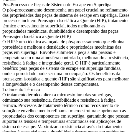
Pós-Processo de Peças de Sistema de Escape em Superliga
O pós-processamento desempenha um papel crucial no refinamento
das propriedades das peças de sistema de escape em superliga. Esses
processos incluem
Prensagem Isostática a Quente (HIP)
, tratamento
térmico e revestimento superficial, todos melhorando as
propriedades mecânicas, durabilidade e desempenho das peças.
Prensagem Isostática a Quente (HIP)
O HIP é uma técnica avançada de pós-processamento que elimina
porosidade e melhora a densidade e propriedades mecânicas das
peças em superliga. Envolve submeter a peça a alta pressão e
temperatura em uma atmosfera controlada, melhorando a resistência,
resistência à fadiga e integridade geral. O HIP é particularmente
benéfico para peças de sistema de escape em superliga fundidas,
onde a porosidade pode ser uma preocupação. Os
benefícios da
prensagem isostática a quente (HIP)
são significativos para melhorar
a longevidade e o desempenho desses componentes.
Tratamento Térmico
O tratamento térmico altera a microestrutura das superligas,
otimizando sua resistência, flexibilidade e resistência à fadiga
térmica. Processos de tratamento térmico como recozimento de
solução e envelhecimento refinam a microestrutura e aprimoram as
propriedades dos componentes em superliga, garantindo que possam
suportar as tensões e temperaturas encontradas em aplicações de
sistema de escape.
Maximizar a resistência através do tratamento
térmico
é essencial para a durabilidade dessas peças em ambientes