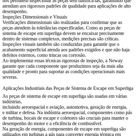
nos permitem inspecionar as peças sem danificá-las, garantindo que
atendam aos rigorosos padrões de qualidade para aplicações de alto
desempenho.
Inspeções Dimensionais e Visuais
Verificações dimensionais são realizadas para confirmar que as
peças atendem às tolerâncias especificadas. Como as peças de
sistema de escape em superliga devem se encaixar precisamente
dentro de sistemas complexos, medições precisas são críticas.
Inspeções visuais
também são conduzidas para garantir que o
acabamento superficial atenda aos padrões exigidos e que não haja
defeitos externos, como trincas ou corrosão.
Ao implementar essas técnicas rigorosas de inspeção, a Neway
garante que cada componente que produzimos seja da mais alta
qualidade e pronto para suportar as condições operacionais mais
severas.
Aplicações Industriais das Peças de Sistema de Escape em Superliga
As peças de sistema de escape em superliga são usadas em várias
indústrias,
incluindo
aeroespacial e aviação
,
automotiva
,
geração de energia
,
e
militar e defesa
. Na indústria aeroespacial, componentes como pás
de turbina, bocais de escape e coletores são cruciais para manter o
desempenho do motor e a eficiência de combustível.
Na
geração de energia
, componentes de escape em superliga são
utilizados em turbinas a gás para converter energia térmica em