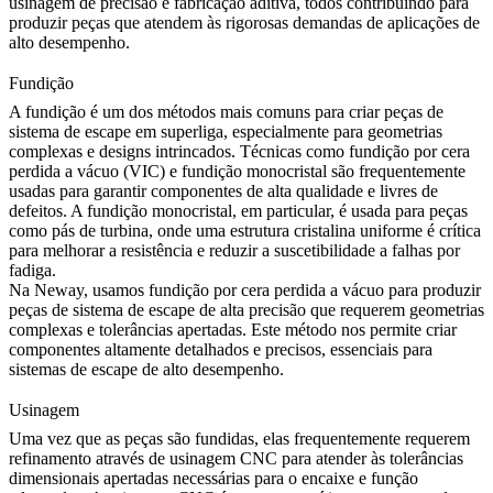
usinagem de precisão e
fabricação aditiva
, todos contribuindo para
produzir peças que atendem às rigorosas demandas de aplicações de
alto desempenho.
Fundição
A fundição é um dos métodos mais comuns para criar peças de
sistema de escape em superliga, especialmente para geometrias
complexas e designs intrincados. Técnicas como
fundição por cera
perdida a vácuo
(VIC) e
fundição monocristal
são frequentemente
usadas para garantir componentes de alta qualidade e livres de
defeitos. A fundição monocristal, em particular, é usada para peças
como pás de turbina, onde uma estrutura cristalina uniforme é crítica
para melhorar a resistência e reduzir a suscetibilidade a falhas por
fadiga.
Na Neway, usamos
fundição por cera perdida a vácuo
para produzir
peças de sistema de escape de alta precisão que requerem geometrias
complexas e tolerâncias apertadas. Este método nos permite criar
componentes altamente detalhados e precisos, essenciais para
sistemas de escape de alto desempenho.
Usinagem
Uma vez que as peças são fundidas, elas frequentemente requerem
refinamento através de
usinagem CNC
para atender às tolerâncias
dimensionais apertadas necessárias para o encaixe e função