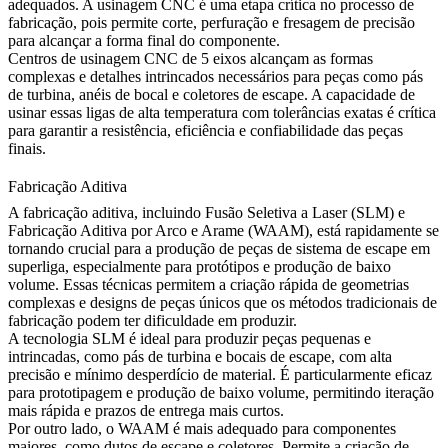
adequados. A usinagem CNC é uma etapa crítica no processo de
fabricação, pois permite corte, perfuração e fresagem de precisão
para alcançar a forma final do componente.
Centros de
usinagem CNC de 5 eixos
alcançam as formas
complexas e detalhes intrincados necessários para peças como pás
de turbina, anéis de bocal e coletores de escape. A capacidade de
usinar essas ligas de alta temperatura com tolerâncias exatas é crítica
para garantir a resistência, eficiência e confiabilidade das peças
finais.
Fabricação Aditiva
A
fabricação aditiva
, incluindo Fusão Seletiva a Laser (SLM) e
Fabricação Aditiva por Arco e Arame (WAAM), está rapidamente se
tornando crucial para a produção de peças de sistema de escape em
superliga, especialmente para protótipos e produção de baixo
volume. Essas técnicas permitem a criação rápida de geometrias
complexas e designs de peças únicos que os métodos tradicionais de
fabricação podem ter dificuldade em produzir.
A tecnologia SLM é ideal para produzir peças pequenas e
intrincadas, como pás de turbina e bocais de escape, com alta
precisão e mínimo desperdício de material. É particularmente eficaz
para prototipagem e produção de baixo volume, permitindo iteração
mais rápida e prazos de entrega mais curtos.
Por outro lado, o WAAM é mais adequado para componentes
maiores, como dutos de escape e coletores. Permite a criação de